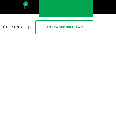
0
..... stilvoll und günstig .....
ÜBER UNS
ANFRAGEFORMULAR