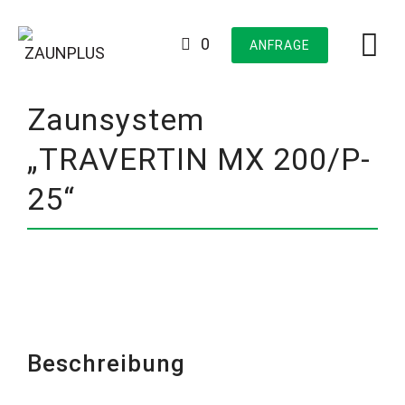
Skip
to
0
ANFRAGE
content
Zaunsystem
„TRAVERTIN MX 200/P-
25“
Beschreibung