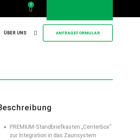
0
..... stilvoll und günstig .....
ÜBER UNS
ANFRAGEFORMULAR
Beschreibung
PREMIUM-Standbriefkasten „Centerbox“
zur Integration in das Zaunsystem