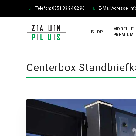
Skip
Telefon: 0351 33 94 82 96
E-Mail Adresse: in
to
content
MODELLE
SHOP
PREMIUM
Centerbox Standbrief