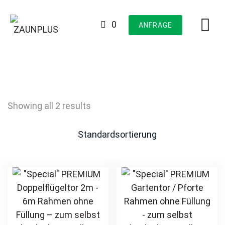
Skip
to
0
ANFRAGE
content
Showing all 2 results