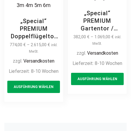
„Special“
PREMIUM
„Special“
Gartentor /
PREMIUM
Pforte Rahmen
Doppelflügeltor
382,00
€
–
1.069,00
€
inkl.
ohne Füllung –
2m – 6m Rahmen
MwSt.
774,00
€
–
2.615,00
€
inkl.
zum selbst
ohne Füllung –
MwSt.
zzgl.
Versandkosten
beplanken /
zum selbst
zzgl.
Versandkosten
Lieferzeit:
8-10 Wochen
selbst gestalten
beplanken /
Lieferzeit:
8-10 Wochen
Th
mit Holz / WPC /
selbst gestalten
AUSFÜHRUNG WÄHLEN
This
pr
Blech – inkl.
mit Holz / WPC /
AUSFÜHRUNG WÄHLEN
Pfosten
product
ha
Blech – manuell /
hochwertig
elektrisch
has
mul
Metall Stahl
hochwertig
multiple
var
verzinkt
Metall Stahl
variants.
Th
feuerverzinkt
verzinkt
The
opt
pulverbeschichtet
feuerverzinkt
options
ma