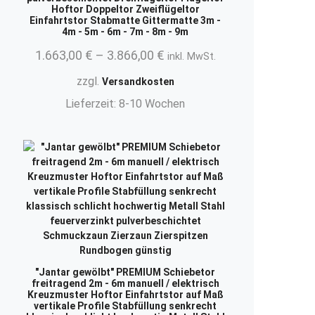
Hoftor Doppeltor Zweiflügeltor
Einfahrtstor Stabmatte Gittermatte 3m -
4m - 5m - 6m - 7m - 8m - 9m
.
1.663,00
€
–
3.866,00
€
inkl. MwSt.
zzgl.
Versandkosten
Lieferzeit:
8-10 Wochen
"Jantar gewölbt" PREMIUM Schiebetor
freitragend 2m - 6m manuell / elektrisch
Kreuzmuster Hoftor Einfahrtstor auf Maß
vertikale Profile Stabfüllung senkrecht