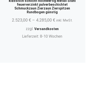
klassisch schlicht hochwertig Metall Stahl
feuerverzinkt pulverbeschichtet
Schmuckzaun Zierzaun Zierspitzen
Rundbogen günstig
2.523,00
€
–
4.285,00
€
inkl. MwSt.
zzgl.
Versandkosten
Lieferzeit:
8-10 Wochen
.