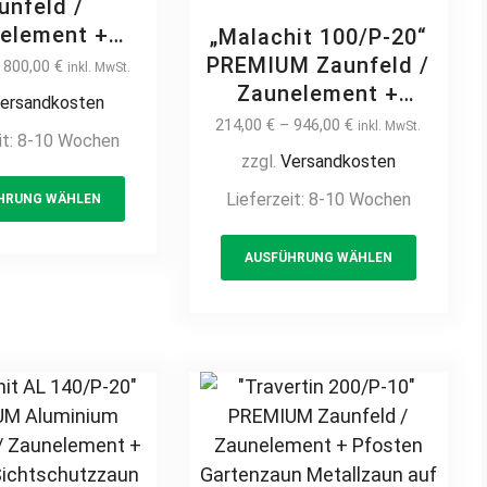
unfeld /
element +
„Malachit 100/P-20“
fosten
PREMIUM Zaunfeld /
–
800,00
€
inkl. MwSt.
ousiezaun
Zaunelement +
ersandkosten
rtenzaun
Pfosten Gartenzaun
214,00
€
–
946,00
€
inkl. MwSt.
it:
8-10 Wochen
zaun auf Maß
Metallzaun auf Maß
zzgl.
Versandkosten
tig langlebig
hochwertig langlebig
This
Lieferzeit:
8-10 Wochen
 horizontal
HRUNG WÄHLEN
modern horizontal
product
all Stahl
Metall Stahl
has
This
rverzinkt
Sichtschutz
AUSFÜHRUNG WÄHLEN
multiple
product
beschichtet
feuerverzinkt
variants.
has
pulverbeschichtet
The
multiple
Holz Holzoptik
options
variants
Holzdesign
may
The
be
options
chosen
may
on
be