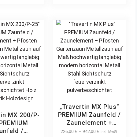
ebig modern
pulverbeschichtet
multiple
multiple
ontal Metall
Holz Holzoptik
variants.
variants
beschichtet
Holzdesign
The
The
 Holzoptik
options
options
lzdesign
may
may
be
be
chosen
chosen
on
on
the
the
product
product
page
page
„Travertin MX Plus“
PREMIUM Zaunfeld /
tin MX 200/P-
Zaunelement +
 PREMIUM
Pfosten Gartenzaun
unfeld /
226,00
€
–
942,00
€
inkl. MwSt.