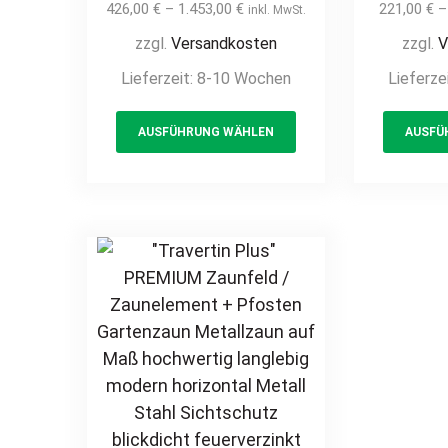
Zaunelement +
Zaun
426,00
€
–
1.453,00
€
221,00
€
inkl. MwSt.
Pfosten
Pfoste
zzgl.
Versandkosten
zzgl.
V
Sichtschutzzaun Alu
Metall
Lieferzeit:
8-10 Wochen
Lieferze
Gartenzaun
hochwer
Metallzaun
modern
This
Sichtschutz Aluzaun
Met
AUSFÜHRUNG WÄHLEN
AUSFÜ
product
auf Maß hochwertig
Sic
has
langlebig modern
feue
multiple
horizontale Profile
pulver
variants.
Metall
Holz
The
pulverbeschichtet
Ho
options
Holz Holzoptik
may
Holzdesign
be
chosen
on
the
product