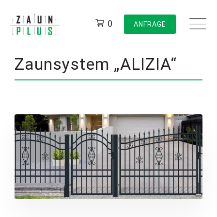
Skip
to
0
ANFRAGE
content
Zaunsystem „ALIZIA“