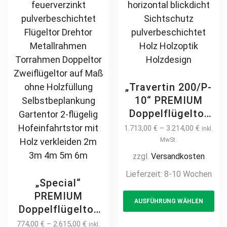
„Travertin 200/P-
10“ PREMIUM
Doppelflügeltor
2m – 5m manuell
1.713,00
€
–
3.214,00
€
inkl.
/ elektrisch auf
MwSt.
Maß hochwertig
zzgl.
Versandkosten
Metall Stahl
Lieferzeit:
8-10 Wochen
feuerverzinkt
„Special“
Th
Doppeltor Hoftor
PREMIUM
AUSFÜHRUNG WÄHLEN
pr
Einfahrtstor
Doppelflügeltor
Drehtor
ha
2m – 6m Rahmen
774,00
€
–
2.615,00
€
inkl.