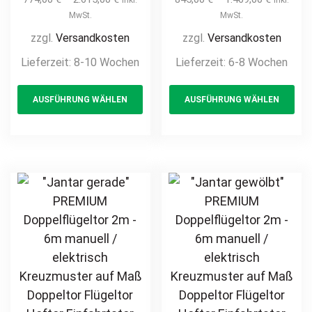
/ elektrisch
Einfahrtstor
MwSt.
MwSt.
Industrietor 2-
Hoftor Doppeltor
zzgl.
Versandkosten
zzgl.
Versandkosten
flügelig
Zweiflügeltor
Lieferzeit:
8-10 Wochen
Lieferzeit:
6-8 Wochen
hochwertig
Stabmatte
This
Th
Metall Stahl
Gittermatte
AUSFÜHRUNG WÄHLEN
AUSFÜHRUNG WÄHLEN
product
pr
feuerverzinkt
hochwertig
pulverbeschichtet
Metall Stahl
has
ha
Drehtor Flügeltor
feuerverzinkt
multiple
mul
Doppeltor
pulverbeschichtet
variants.
var
Zweiflügeltor auf
günstig privat
The
Th
Maß Hoftor
options
opt
Einfahrtstor
may
ma
be
be
chosen
ch
on
on
the
th
product
pr