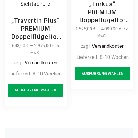
„Turkus“
PREMIUM
Doppelfügeltor
„Travertin Plus“
2m – 6m manuell
PREMIUM
1.525,00
€
–
4.099,00
€
inkl.
/ elektrisch auf
Doppelflügeltor
MwSt.
Maß hochwertig
2m – 5m manuell
1.648,00
€
–
2.976,00
€
zzgl.
Versandkosten
inkl.
Metall Stahl
/ elektrisch auf
MwSt.
Lieferzeit:
8-10 Wochen
feuerverzinkt
Maß hochwertig
zzgl.
Versandkosten
Th
pulverbeschichtet
Metall Stahl
Lieferzeit:
8-10 Wochen
AUSFÜHRUNG WÄHLEN
pr
Doppeltor
feuerverzinkt
Flügeltor Hoftor
This
ha
pulverbeschichtet
AUSFÜHRUNG WÄHLEN
Einfahrtstor
product
mul
Doppeltor Hoftor
Drehtor
Einfahrtstor
has
var
Zweiflügeltor
Drehtor
multiple
Th
modern
Zweiflügeltor
variants.
opt
horizontal
modern
The
ma
horizontal
options
be