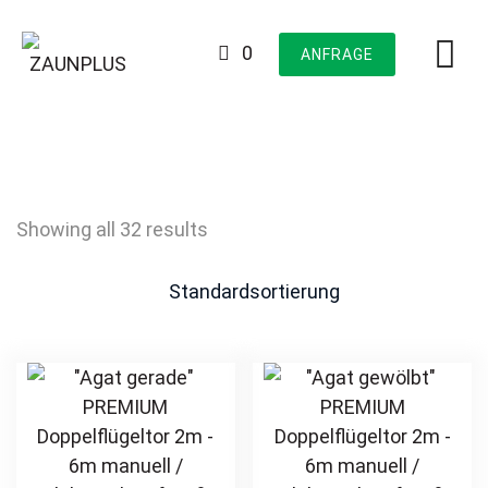
Skip
to
0
ANFRAGE
content
Showing all 32 results