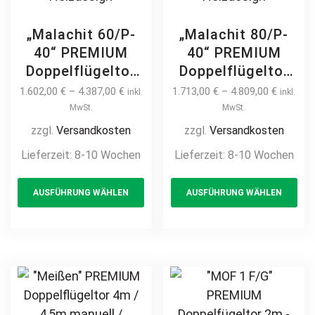
„Malachit 60/P-
„Malachit 80/P-
40“ PREMIUM
40“ PREMIUM
Doppelflügeltor
Doppelflügeltor
2m – 6m manuell
2m – 6m manuell
1.602,00
€
–
4.387,00
€
1.713,00
€
–
4.809,00
€
inkl.
inkl.
/ elektrisch auf
/ elektrisch auf
MwSt.
MwSt.
Maß hochwertig
Maß hochwertig
zzgl.
Versandkosten
zzgl.
Versandkosten
Metall Stahl
Metall Stahl
Lieferzeit:
8-10 Wochen
Lieferzeit:
8-10 Wochen
feuerverzinkt
feuerverzinkt
This
Th
Doppeltor Hoftor
Doppeltor Hoftor
AUSFÜHRUNG WÄHLEN
AUSFÜHRUNG WÄHLEN
product
pr
Einfahrtstor
Einfahrtstor
Drehtor
Drehtor
has
ha
Zweiflügeltor
Zweiflügeltor
multiple
mul
modern
modern
variants.
var
horizontal
horizontal
The
Th
Sichtschutz
Sichtschutz
options
opt
pulverbeschichtet
pulverbeschichtet
may
ma