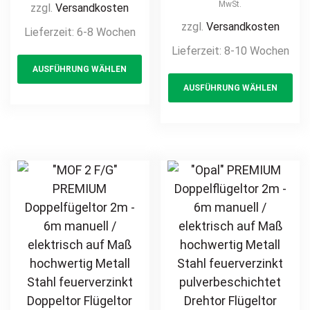
elektrisch
/ elektrisch auf
MwSt.
zzgl.
Versandkosten
hochwertig
Maß hochwertig
zzgl.
Versandkosten
Lieferzeit:
6-8 Wochen
Metall Stahl
Metall Stahl
Lieferzeit:
8-10 Wochen
This
feuerverzinkt
feuerverzinkt
AUSFÜHRUNG WÄHLEN
product
Th
pulverbeschichtet
Doppeltor
AUSFÜHRUNG WÄHLEN
Einfahrtstor
has
pr
Flügeltor Hoftor
Torantrieb
Einfahrtstor
multiple
ha
Drehtor Flügeltor
Drehtor
variants.
mul
Hoftor Doppeltor
Zweiflügeltor
The
var
Zweiflügeltor
modern
options
Th
Gartentor
horizontal
may
opt
günstig
pulverbeschichtet
be
ma
Holz Holzoptik
chosen
be
Holzdesign
on
ch
the
on
product
th
page
pr