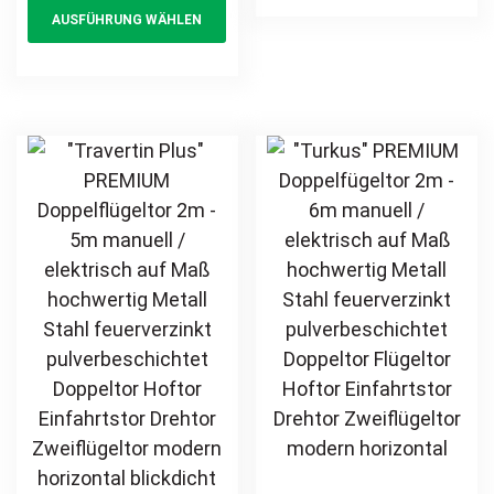
feuerverzinkt
AUSFÜHRUNG WÄHLEN
Drehtor
product
mul
Doppeltor Hoftor
Zweiflügeltor
Einfahrtstor
has
var
modern
Drehtor
multiple
Th
horizontal
Zweiflügeltor
variants.
opt
blickdicht
Sichtschutz
The
ma
Sichtschutz
modern
options
be
horizontal
may
ch
pulverbeschichtet
be
on
Holz Holzoptik
chosen
th
Holzdesign
on
pr
the
pa
product
page