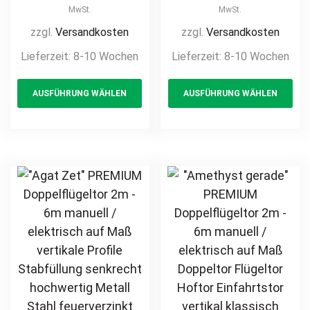
/ elektrisch auf
/ elektrisch auf
MwSt.
MwSt.
Maß Doppeltor
Maß Doppeltor
zzgl.
Versandkosten
zzgl.
Versandkosten
Flügeltor Hoftor
Flügeltor Hoftor
Lieferzeit:
8-10 Wochen
Lieferzeit:
8-10 Wochen
Einfahrtstor
Einfahrtstor
This
Th
vertikale Profile
vertikale Profile
AUSFÜHRUNG WÄHLEN
AUSFÜHRUNG WÄHLEN
product
pr
Stabfüllung
Stabfüllung
senkrecht
senkrecht
has
ha
klassisch
klassisch
multiple
mul
schlicht
schlicht
variants.
var
hochwertig
hochwertig
The
Th
Metall Stahl
Metall Stahl
options
opt
feuerverzinkt
feuerverzinkt
may
ma
pulverbeschichtet
pulverbeschichtet
be
be
Schmuckzaun
Schmuckzaun
chosen
ch
Zierzaun
Zierzaun
on
on
Zierspitzen
Zierspitzen
the
th
günstig
Rundbogen
product
pr