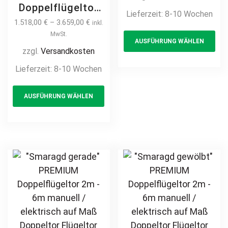
Metall Stahl
Doppelflügeltor
Lieferzeit:
8-10 Wochen
feuerverzinkt
2m – 6m manuell
1.518,00
€
–
3.659,00
€
inkl.
Th
pulverbeschichtet
/ elektrisch auf
MwSt.
AUSFÜHRUNG WÄHLEN
pr
Drehtor Flügeltor
Maß Doppeltor
zzgl.
Versandkosten
Doppeltor
ha
Flügeltor Hoftor
Lieferzeit:
8-10 Wochen
Zweiflügeltor
mul
Einfahrtstor
Hoftor
This
var
vertikal klassisch
Einfahrtstor
AUSFÜHRUNG WÄHLEN
product
Th
schlicht
hochwertig
has
opt
Metall Stahl
multiple
ma
feuerverzinkt
variants.
be
pulverbeschichtet
The
ch
Schmuckzaun
options
on
Zierzaun
may
th
Zierspitzen
be
pr
Rundbogen
chosen
pa
günstig
on