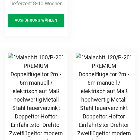
Lieferzeit:
8-10 Wochen
auf Maß Drehtor
opt
Ausführung
Flügeltor Hoftor
This
ma
manuell /
Einfahrtstor
AUSFÜHRUNG WÄHLEN
product
be
elektrisch Antrieb
Stabmatte
auf Maß
has
ch
Gittermatte
hochwertig stabil
multiple
on
robust Metall
variants.
th
Stahl
The
pr
feuerverzinkt
options
pa
pulverbeschichtet
may
Drehflügeltor
be
Flügeltor Hoftor
chosen
Doppeltor
on
Zweiflügeltor
the
Einfahrtstor
product
Stabmatte
page
Gittermatte 3m –
4m – 5m – 6m –