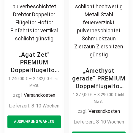
günstig
page
pa
„Agat Zet“
PREMIUM
Doppelflügeltor
„Amethyst
2m – 6m manuell
gerade“ PREMIUM
1.240,00
€
–
2.432,00
€
inkl.
/ elektrisch auf
Doppelflügeltor
MwSt.
Maß vertikale
2m – 6m manuell
1.377,00
€
–
3.290,00
€
zzgl.
Versandkosten
inkl.
Profile
/ elektrisch auf
MwSt.
Lieferzeit:
8-10 Wochen
Stabfüllung
Maß Doppeltor
zzgl.
Versandkosten
This
senkrecht
Flügeltor Hoftor
Lieferzeit:
8-10 Wochen
AUSFÜHRUNG WÄHLEN
product
hochwertig
Einfahrtstor
Metall Stahl
has
Th
vertikal klassisch