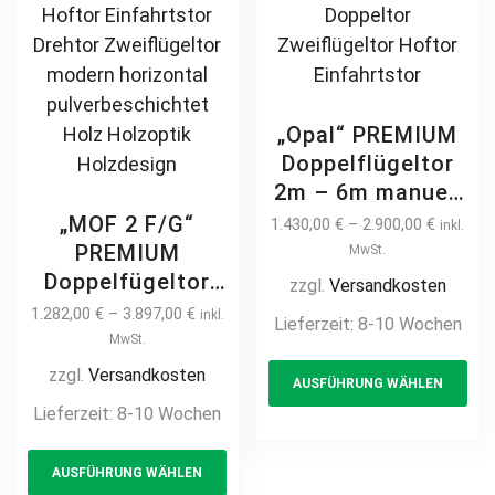
pa
„Opal“ PREMIUM
Doppelflügeltor
2m – 6m manuell
/ elektrisch auf
„MOF 2 F/G“
1.430,00
€
–
2.900,00
€
inkl.
Maß hochwertig
PREMIUM
MwSt.
Metall Stahl
Doppelfügeltor
zzgl.
Versandkosten
feuerverzinkt
2m – 6m manuell
1.282,00
€
–
3.897,00
€
inkl.
Lieferzeit:
8-10 Wochen
pulverbeschichtet
/ elektrisch auf
MwSt.
Th
Drehtor Flügeltor
Maß hochwertig
zzgl.
Versandkosten
AUSFÜHRUNG WÄHLEN
pr
Doppeltor
Metall Stahl
Lieferzeit:
8-10 Wochen
Zweiflügeltor
ha
feuerverzinkt
Hoftor
This
mul
Doppeltor
AUSFÜHRUNG WÄHLEN
Einfahrtstor
product
var
Flügeltor Hoftor