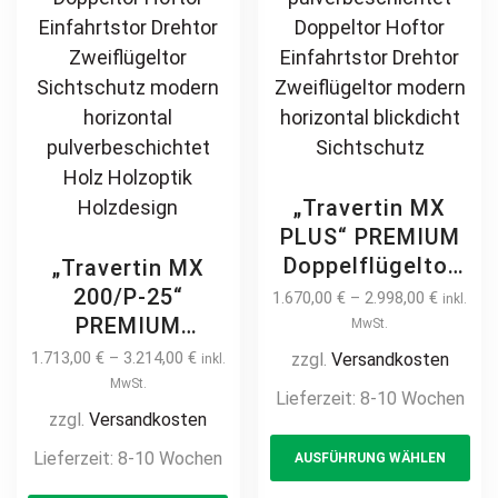
Maß ohne
page
Holzfüllung
Selbstbeplankung
Gartentor 2-
flügelig
Hofeinfahrtstor
mit Holz
„Travertin MX
verkleiden 2m 3m
PLUS“ PREMIUM
4m 5m 6m
Doppelflügeltor
„Travertin MX
2m – 5m manuell
200/P-25“
1.670,00
€
–
2.998,00
€
inkl.
/ elektrisch auf
PREMIUM
MwSt.
Maß hochwertig
Doppelflügeltor
1.713,00
€
–
3.214,00
€
zzgl.
Versandkosten
inkl.
Metall Stahl
2m – 5m manuell
MwSt.
Lieferzeit:
8-10 Wochen
feuerverzinkt
/ elektrisch auf
zzgl.
Versandkosten
Th
pulverbeschichtet
Maß hochwertig
Lieferzeit:
8-10 Wochen
AUSFÜHRUNG WÄHLEN
pr
Doppeltor Hoftor
Metall Stahl
Einfahrtstor
This
ha