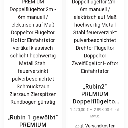
chosen
opt
Zierzaun
on
ma
Zierspitzen
the
be
günstig
product
ch
page
on
th
pr
pa
„Rubin2“
PREMIUM
Doppelflügeltor
2m – 6m manuell
1.420,00
€
–
2.893,00
€
inkl.
/ elektrisch auf
„Rubin 1 gewölbt“
MwSt.
Maß hochwertig
PREMIUM
zzgl.
Versandkosten