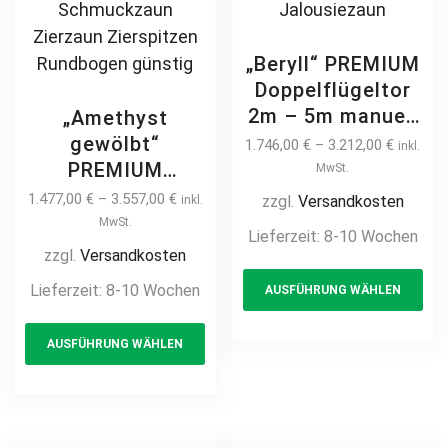
„Beryll“ PREMIUM
Doppelflügeltor
2m – 5m manuell
„Amethyst
/ elektrisch auf
gewölbt“
1.746,00
€
–
3.212,00
€
inkl.
Maß hochwertig
PREMIUM
MwSt.
Metall Stahl
Doppelflügeltor
1.477,00
€
–
3.557,00
€
zzgl.
Versandkosten
inkl.
feuerverzinkt
2m – 6m manuell
MwSt.
Lieferzeit:
8-10 Wochen
pulverbeschichtet
/ elektrisch auf
zzgl.
Versandkosten
Th
blickdicht
Maß Doppeltor
Lieferzeit:
8-10 Wochen
AUSFÜHRUNG WÄHLEN
pr
Sichtschutz
Flügeltor Hoftor
Hoftor Flügeltor
This
ha
Einfahrtstor
AUSFÜHRUNG WÄHLEN
Doppeltor
product
mul
vertikal klassisch
Zweiflügeltor
schlicht
has
var
Drehtor
hochwertig
multiple
Th
horizontal
Metall Stahl
variants.
opt