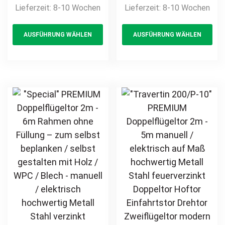
Lieferzeit:
8-10 Wochen
Lieferzeit:
8-10 Wochen
Einfahrtstor
Flügeltor Hoftor
This
Th
vertikal klassisch
Einfahrtstor
AUSFÜHRUNG WÄHLEN
AUSFÜHRUNG WÄHLEN
product
pr
schlicht
vertikal klassisch
hochwertig
schlicht
has
ha
Metall Stahl
hochwertig
multiple
mul
feuerverzinkt
Metall Stahl
variants.
var
pulverbeschichtet
feuerverzinkt
The
Th
Schmuckzaun
pulverbeschichtet
options
opt
Zierzaun
Schmuckzaun
may
ma
Zierspitzen
Zierzaun
be
be
günstig
Zierspitzen
chosen
ch
Rundbogen
on
on
günstig
the
th
product
pr
page
pa