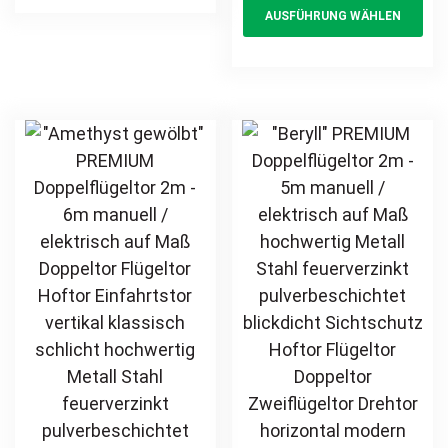
AUSFÜHRUNG WÄHLEN
feuerverzinkt
multiple
pr
schlicht
pulverbeschichtet
hochwertig
variants.
ha
Drehtor Doppeltor
Metall Stahl
The
mul
Flügeltor Hoftor
feuerverzinkt
options
var
Einfahrtstor
pulverbeschichtet
may
Th
vertikal schlicht
Schmuckzaun
be
opt
günstig
Zierzaun
chosen
ma
Zierspitzen
on
be
günstig
the
ch
product
on
page
th
pr
pa