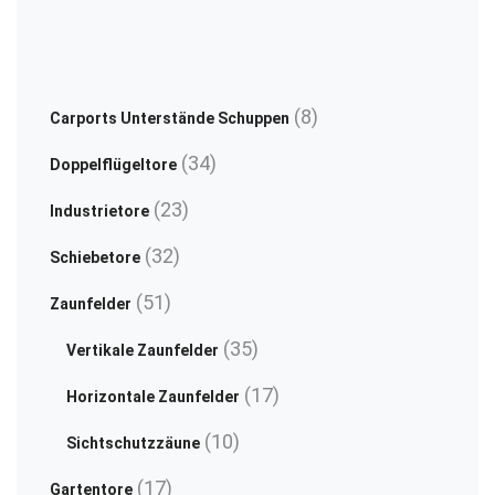
blickdicht
may
ch
Sichtschutz
be
on
chosen
th
on
pr
8
8
Carports Unterstände Schuppen
the
pa
Produkte
34
34
product
Doppelflügeltore
Produkte
page
23
23
Industrietore
Produkte
32
32
Schiebetore
Produkte
51
51
Zaunfelder
Produkte
35
35
Vertikale Zaunfelder
Produkte
17
17
Horizontale Zaunfelder
Produkte
10
10
Sichtschutzzäune
Produkte
17
17
Gartentore