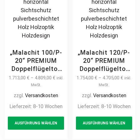
7m – 8m – 9m
„Malachit 100/P-
„Malachit 120/P-
20“ PREMIUM
20“ PREMIUM
Doppelflügeltor
Doppelflügeltor
2m – 6m manuell
2m – 6m manuell
1.713,00
€
–
4.809,00
€
1.754,00
€
–
4.705,00
€
inkl.
inkl.
/ elektrisch auf
/ elektrisch auf
MwSt.
MwSt.
Maß hochwertig
Maß hochwertig
zzgl.
Versandkosten
zzgl.
Versandkosten
Metall Stahl
Metall Stahl
Lieferzeit:
8-10 Wochen
Lieferzeit:
8-10 Wochen
feuerverzinkt
feuerverzinkt
This
Th
Doppeltor Hoftor
Doppeltor Hoftor
AUSFÜHRUNG WÄHLEN
AUSFÜHRUNG WÄHLEN
product
pr
Einfahrtstor
Einfahrtstor
Drehtor
Drehtor
has
ha