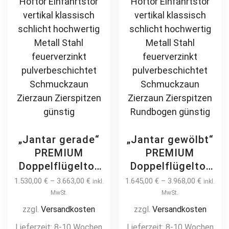
page
pa
„Jantar gerade“
„Jantar gewölbt“
PREMIUM
PREMIUM
Doppelflügeltor
Doppelflügeltor
2m – 6m manuell
2m – 6m manuell
1.530,00
€
–
3.663,00
€
1.645,00
€
–
3.968,00
€
inkl.
inkl.
/ elektrisch
/ elektrisch
MwSt.
MwSt.
Kreuzmuster auf
Kreuzmuster auf
zzgl.
Versandkosten
zzgl.
Versandkosten
Maß Doppeltor
Maß Doppeltor
Lieferzeit:
8-10 Wochen
Lieferzeit:
8-10 Wochen