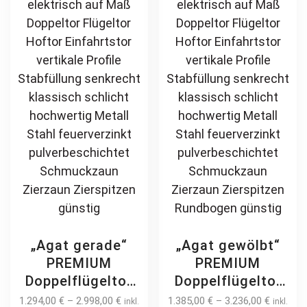
„Agat gerade“
„Agat gewölbt“
PREMIUM
PREMIUM
Doppelflügeltor
Doppelflügeltor
2m – 6m manuell
2m – 6m manuell
1.294,00
€
–
2.998,00
€
1.385,00
€
–
3.236,00
€
inkl.
inkl.