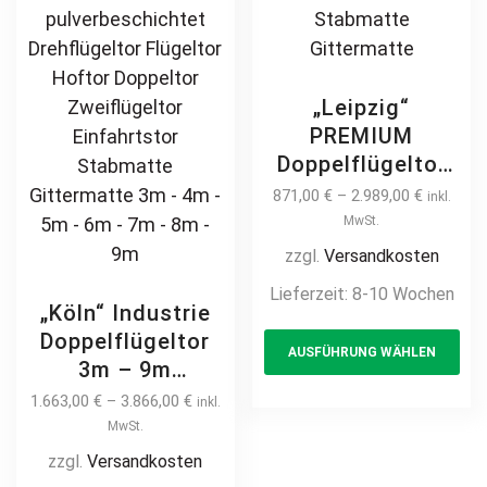
„Leipzig“
PREMIUM
Doppelflügeltor
2m – 6m
871,00
€
–
2.989,00
€
inkl.
Doppelstabmatte
MwSt.
Doppeltor
zzgl.
Versandkosten
manuell /
Lieferzeit:
8-10 Wochen
elektrisch
„Köln“ Industrie
Th
Industrietor 2-
Doppelflügeltor
AUSFÜHRUNG WÄHLEN
pr
flügelig
3m – 9m
hochwertig
ha
Industrietor 2-
1.663,00
€
–
3.866,00
€
inkl.
Metall Stahl
mul
flügelig
MwSt.
feuerverzinkt
var
Doppelstabmatte
zzgl.
Versandkosten
pulverbeschichtet
Th
8/6/8 schwere