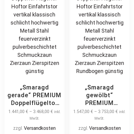
the
product
page
„Smaragd
„Smaragd
gerade“ PREMIUM
gewölbt“
Doppelflügeltor
PREMIUM
2m – 6m manuell
Doppelflügeltor
1.441,00
€
–
3.468,00
€
1.547,00
€
–
3.753,00
€
inkl.
inkl.
/ elektrisch auf
2m – 6m manuell
MwSt.
MwSt.
Maß Doppeltor
/ elektrisch auf
zzgl.
Versandkosten
zzgl.
Versandkosten
Flügeltor Hoftor
Maß Doppeltor