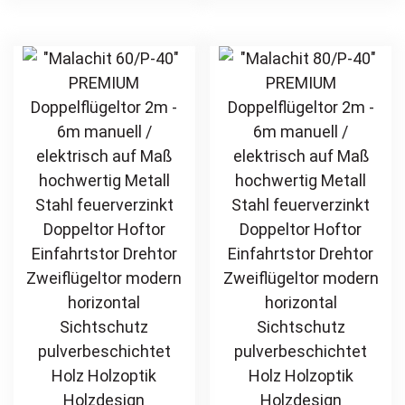
Zweiflügeltor
Zweiflügeltor
multiple
mul
modern
modern
variants.
var
horizontal
horizontal
The
Th
Sichtschutz
Sichtschutz
options
opt
pulverbeschichtet
pulverbeschichtet
may
ma
Holz Holzoptik
Holz Holzoptik
be
be
Holzdesign
Holzdesign
chosen
ch
on
on
the
th
product
pr
page
pa