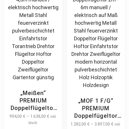
Holz Holzoptik
Holz Holzoptik
be
be
Holzdesign
Holzdesign
chosen
ch
on
on
the
th
product
pr
page
pa
„Meißen“
PREMIUM
„MOF 1 F/G“
Doppelflügeltor
PREMIUM
4m / 4,5m
Doppelfügeltor
994,00
€
–
1.638,00
€
inkl.
manuell /
2m – 6m manuell
MwSt.
1.282,00
€
–
3.897,00
€
inkl.