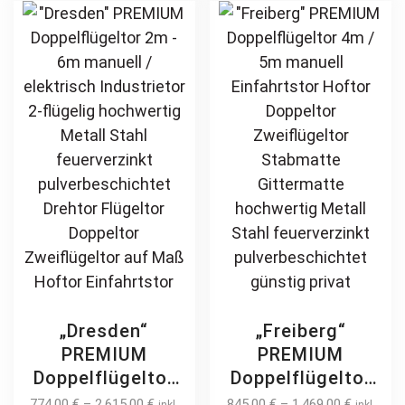
modern
feuerverzinkt
The
ma
Jalousiezaun
pulverbeschichtet
options
be
Schmuckzaun
may
ch
Zierzaun
be
on
Zierspitzen
chosen
th
Rundbogen
on
pr
günstig
the
pa
product
page
„Dresden“
„Freiberg“
PREMIUM
PREMIUM
Doppelflügeltor
Doppelflügeltor
2m – 6m manuell
4m / 5m manuell
774,00
€
–
2.615,00
€
845,00
€
–
1.469,00
€
inkl.
inkl.