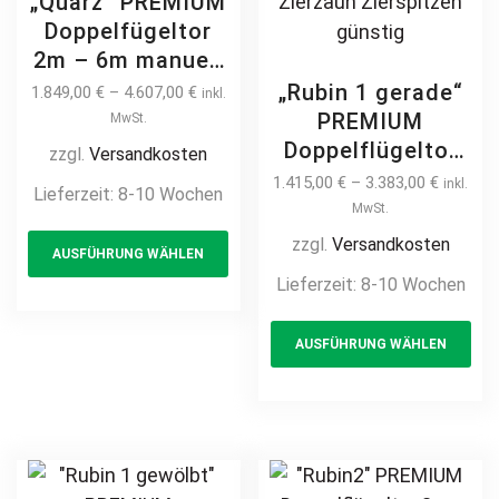
„Quarz“ PREMIUM
Doppelfügeltor
2m – 6m manuell
/ elektrisch auf
„Rubin 1 gerade“
1.849,00
€
–
4.607,00
€
inkl.
Maß hochwertig
PREMIUM
MwSt.
Metall Stahl
Doppelflügeltor
zzgl.
Versandkosten
feuerverzinkt
2m – 6m manuell
1.415,00
€
–
3.383,00
€
inkl.
Lieferzeit:
8-10 Wochen
Doppeltor
/ elektrisch auf
MwSt.
This
Flügeltor Hoftor
Maß Doppeltor
zzgl.
Versandkosten
AUSFÜHRUNG WÄHLEN
product
Einfahrtstor
Flügeltor Hoftor
Lieferzeit:
8-10 Wochen
vertikal
has
Einfahrtstor
pulverbeschichtet
multiple
Th
vertikal klassisch
AUSFÜHRUNG WÄHLEN
Holz Holzoptik
variants.
pr
schlicht
Holzdesign
hochwertig
The
ha
Metall Stahl
options
mul
feuerverzinkt
may
var
pulverbeschichtet
be
Th
Schmuckzaun