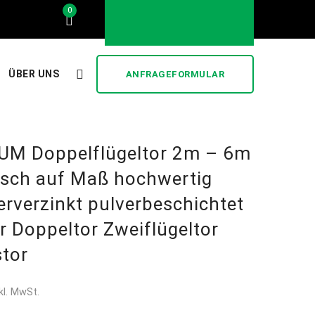
0
..... stilvoll und günstig .....
ÜBER UNS
ANFRAGEFORMULAR
UM Doppelflügeltor 2m – 6m
risch auf Maß hochwertig
erverzinkt pulverbeschichtet
r Doppeltor Zweiflügeltor
stor
kl. MwSt.