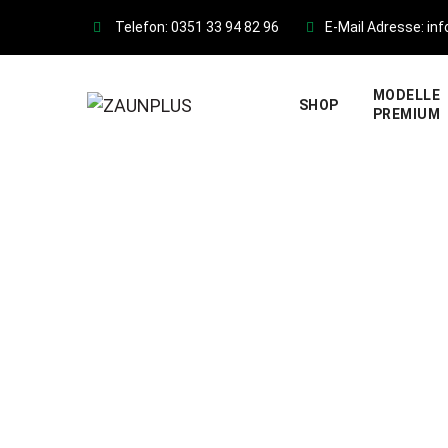
Skip
Telefon: 0351 33 94 82 96
E-Mail Adresse: in
to
content
MODELLE
SHOP
PREMIUM