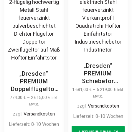
„Dresden“
PREMIUM
„Dresden“
Schiebetor
PREMIUM
freitragend 3m –
Doppelflügeltor
1.681,00
€
–
5.219,00
€
inkl.
7m auf Maß
2m – 6m manuell
MwSt.
774,00
€
–
2.615,00
€
inkl.
manuell /
/ elektrisch
MwSt.
zzgl.
Versandkosten
elektrisch Stahl
Industrietor 2-
zzgl.
Versandkosten
Lieferzeit:
8-10 Wochen
feuerverzinkt
flügelig
Lieferzeit:
8-10 Wochen
Th
Vierkantprofil
hochwertig