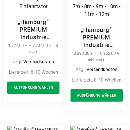
„Hamburg“
PREMIUM
„Hamburg“
Industrie
PREMIUM
Doppelflügeltor
Industrie
1.724,00
€
–
7.704,00
€
inkl.
4m – 10m
Schiebetor 6m –
MwSt.
3.390,00
€
–
16.962,00
€
Industrietor 2-
12m freitragend
inkl. MwSt.
zzgl.
Versandkosten
flügelig manuell /
manuell /
zzgl.
Versandkosten
Lieferzeit:
8-10 Wochen
elektrisch auf
elektrisch Stahl
Lieferzeit:
8-10 Wochen
This
Maß hochwertig
feuerverzinkt
AUSFÜHRUNG WÄHLEN
product
Th
Metall Stahl
Stabfüllung
AUSFÜHRUNG WÄHLEN
feuerverzinkt
has
pr
Vierkantprofil
pulverbeschichtet
Quadratrohr auf
multiple
ha
Drehflügeltor
Maß
variants.
mul
Flügeltor Hoftor
Industrieschiebetor
The
var
Doppeltor
Einfahrtstor
options
Th