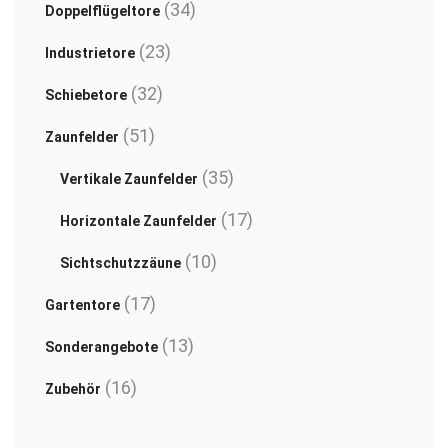
34
34
product
Doppelflügeltore
Produkte
page
23
23
Industrietore
Produkte
32
32
Schiebetore
Produkte
51
51
Zaunfelder
Produkte
35
35
Vertikale Zaunfelder
Produkte
17
17
Horizontale Zaunfelder
Produkte
10
10
Sichtschutzzäune
Produkte
17
17
Gartentore
Produkte
13
13
Sonderangebote
Produkte
16
16
Zubehör
Produkte