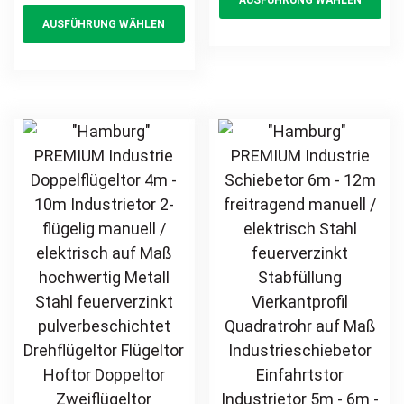
AUSFÜHRUNG WÄHLEN
This
pr
Quadratrohr
Metall Stahl
AUSFÜHRUNG WÄHLEN
Hoftor
product
ha
feuerverzinkt
Einfahrtstor
pulverbeschichtet
has
mul
Industrieschiebetor
Drehtor Flügeltor
multiple
var
Industrietor
Doppeltor
variants.
Th
Zweiflügeltor auf
The
opt
Maß Hoftor
options
ma
Einfahrtstor
may
be
be
ch
chosen
on
on
th
the
pr
product
pa
page