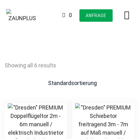
Skip
to
0
ANFRAGE
content
Showing all 6 results