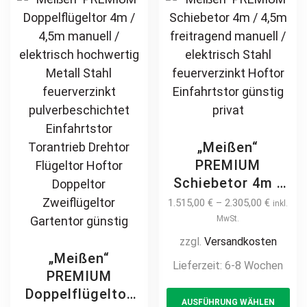
Zweiflügeltor
Industrietor 5m –
may
opt
Einfahrtstor
6m – 7m – 8m –
be
ma
9m – 10m – 11m
chosen
be
– 12m
on
ch
the
on
product
th
page
pr
pa
„Meißen“
PREMIUM
Schiebetor 4m /
4,5m freitragend
1.515,00
€
–
2.305,00
€
inkl.
manuell /
MwSt.
elektrisch Stahl
zzgl.
Versandkosten
feuerverzinkt
„Meißen“
Lieferzeit:
6-8 Wochen
Hoftor
PREMIUM
Th
Einfahrtstor
Doppelflügeltor
AUSFÜHRUNG WÄHLEN
pr