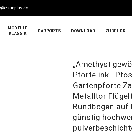
fo@zaunplus.de
MODELLE
CARPORTS
DOWNLOAD
ZUBEHÖR
KLASSIK
„Amethyst gewö
Pforte inkl. Pfos
Gartenpforte Z
Metalltor Flügel
Rundbogen auf M
günstig hochwer
pulverbeschicht