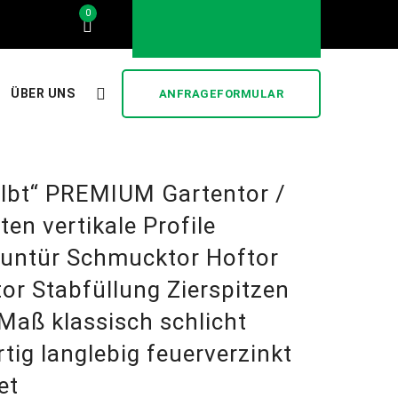
0
..... stilvoll und günstig .....
ÜBER UNS
ANFRAGEFORMULAR
lbt“ PREMIUM Gartentor /
ten vertikale Profile
auntür Schmucktor Hoftor
tor Stabfüllung Zierspitzen
aß klassisch schlicht
tig langlebig feuerverzinkt
et