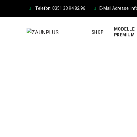
Skip
Telefon: 0351 33 94 82 96
E-Mail Adresse: in
to
content
MODELLE
SHOP
PREMIUM