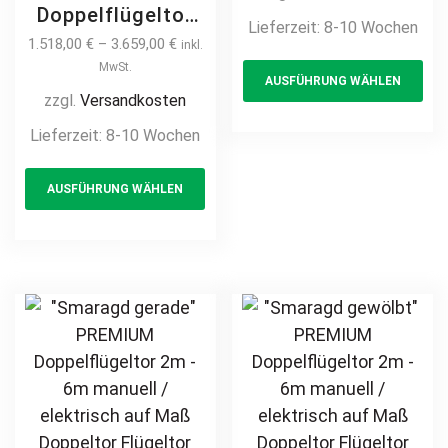
Metall Stahl
Doppelflügeltor
Lieferzeit:
8-10 Wochen
feuerverzinkt
2m – 6m manuell
1.518,00
€
–
3.659,00
€
inkl.
Th
pulverbeschichtet
/ elektrisch auf
MwSt.
AUSFÜHRUNG WÄHLEN
pr
Drehtor Flügeltor
Maß Doppeltor
zzgl.
Versandkosten
Doppeltor
ha
Flügeltor Hoftor
Lieferzeit:
8-10 Wochen
Zweiflügeltor
mul
Einfahrtstor
Hoftor
This
var
vertikal klassisch
Einfahrtstor
AUSFÜHRUNG WÄHLEN
product
Th
schlicht
hochwertig
has
opt
Metall Stahl
multiple
ma
feuerverzinkt
variants.
be
pulverbeschichtet
The
ch
Schmuckzaun
options
on
Zierzaun
may
th
Zierspitzen
be
pr
Rundbogen
chosen
pa
günstig
on