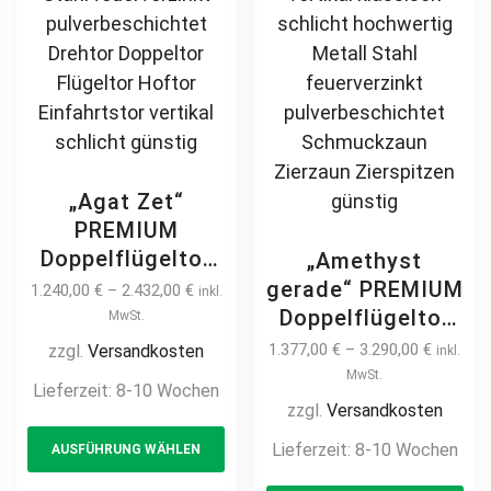
günstig
page
pa
„Agat Zet“
PREMIUM
Doppelflügeltor
„Amethyst
2m – 6m manuell
gerade“ PREMIUM
1.240,00
€
–
2.432,00
€
inkl.
/ elektrisch auf
Doppelflügeltor
MwSt.
Maß vertikale
2m – 6m manuell
1.377,00
€
–
3.290,00
€
zzgl.
Versandkosten
inkl.
Profile
/ elektrisch auf
MwSt.
Lieferzeit:
8-10 Wochen
Stabfüllung
Maß Doppeltor
zzgl.
Versandkosten
This
senkrecht
Flügeltor Hoftor
Lieferzeit:
8-10 Wochen
AUSFÜHRUNG WÄHLEN
product
hochwertig
Einfahrtstor
Metall Stahl
has
Th
vertikal klassisch