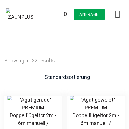
Skip
to
0
ANFRAGE
content
Showing all 32 results