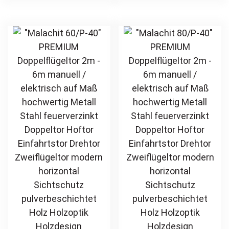
Zweiflügeltor
Zweiflügeltor
multiple
mul
modern
modern
variants.
var
horizontal
horizontal
The
Th
Sichtschutz
Sichtschutz
options
opt
pulverbeschichtet
pulverbeschichtet
may
ma
Holz Holzoptik
Holz Holzoptik
be
be
Holzdesign
Holzdesign
chosen
ch
on
on
the
th
product
pr
page
pa