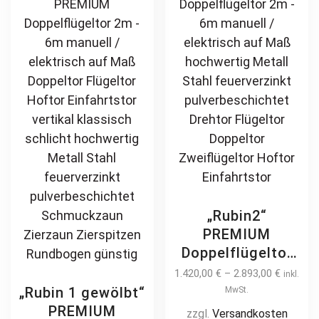
chosen
opt
Zierzaun
on
ma
Zierspitzen
the
be
günstig
product
ch
page
on
th
pr
pa
„Rubin2“
PREMIUM
Doppelflügeltor
2m – 6m manuell
1.420,00
€
–
2.893,00
€
inkl.
/ elektrisch auf
„Rubin 1 gewölbt“
MwSt.
Maß hochwertig
PREMIUM
zzgl.
Versandkosten