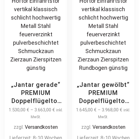
page
pa
„Jantar gerade“
„Jantar gewölbt“
PREMIUM
PREMIUM
Doppelflügeltor
Doppelflügeltor
2m – 6m manuell
2m – 6m manuell
1.530,00
€
–
3.663,00
€
1.645,00
€
–
3.968,00
€
inkl.
inkl.
/ elektrisch
/ elektrisch
MwSt.
MwSt.
Kreuzmuster auf
Kreuzmuster auf
zzgl.
Versandkosten
zzgl.
Versandkosten
Maß Doppeltor
Maß Doppeltor
Lieferzeit:
8-10 Wochen
Lieferzeit:
8-10 Wochen