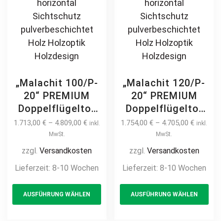
7m – 8m – 9m
„Malachit 100/P-
„Malachit 120/P-
20“ PREMIUM
20“ PREMIUM
Doppelflügeltor
Doppelflügeltor
2m – 6m manuell
2m – 6m manuell
1.713,00
€
–
4.809,00
€
1.754,00
€
–
4.705,00
€
inkl.
inkl.
/ elektrisch auf
/ elektrisch auf
MwSt.
MwSt.
Maß hochwertig
Maß hochwertig
zzgl.
Versandkosten
zzgl.
Versandkosten
Metall Stahl
Metall Stahl
Lieferzeit:
8-10 Wochen
Lieferzeit:
8-10 Wochen
feuerverzinkt
feuerverzinkt
This
Th
Doppeltor Hoftor
Doppeltor Hoftor
AUSFÜHRUNG WÄHLEN
AUSFÜHRUNG WÄHLEN
product
pr
Einfahrtstor
Einfahrtstor
Drehtor
Drehtor
has
ha