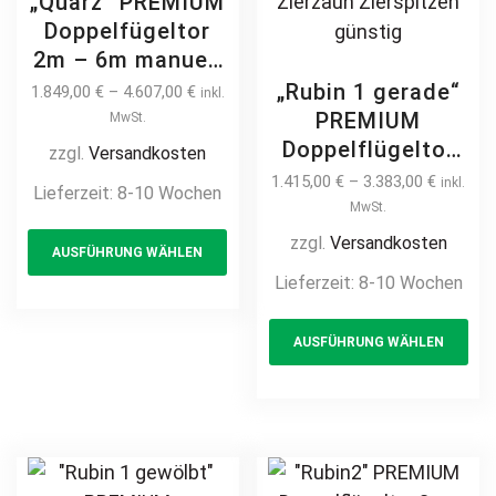
„Quarz“ PREMIUM
Doppelfügeltor
2m – 6m manuell
/ elektrisch auf
„Rubin 1 gerade“
1.849,00
€
–
4.607,00
€
inkl.
Maß hochwertig
PREMIUM
MwSt.
Metall Stahl
Doppelflügeltor
zzgl.
Versandkosten
feuerverzinkt
2m – 6m manuell
1.415,00
€
–
3.383,00
€
inkl.
Lieferzeit:
8-10 Wochen
Doppeltor
/ elektrisch auf
MwSt.
This
Flügeltor Hoftor
Maß Doppeltor
zzgl.
Versandkosten
AUSFÜHRUNG WÄHLEN
product
Einfahrtstor
Flügeltor Hoftor
Lieferzeit:
8-10 Wochen
vertikal
has
Einfahrtstor
pulverbeschichtet
multiple
Th
vertikal klassisch
AUSFÜHRUNG WÄHLEN
Holz Holzoptik
variants.
pr
schlicht
Holzdesign
hochwertig
The
ha
Metall Stahl
options
mul
feuerverzinkt
may
var
pulverbeschichtet
be
Th
Schmuckzaun