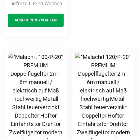
Lieferzeit:
8-10 Wochen
auf Maß Drehtor
opt
Ausführung
Flügeltor Hoftor
This
ma
manuell /
Einfahrtstor
AUSFÜHRUNG WÄHLEN
product
be
elektrisch Antrieb
Stabmatte
auf Maß
has
ch
Gittermatte
hochwertig stabil
multiple
on
robust Metall
variants.
th
Stahl
The
pr
feuerverzinkt
options
pa
pulverbeschichtet
may
Drehflügeltor
be
Flügeltor Hoftor
chosen
Doppeltor
on
Zweiflügeltor
the
Einfahrtstor
product
Stabmatte
page
Gittermatte 3m –
4m – 5m – 6m –