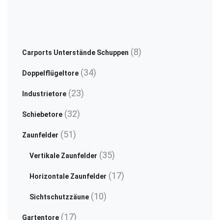
blickdicht
may
ch
Sichtschutz
be
on
chosen
th
on
pr
8
8
Carports Unterstände Schuppen
the
pa
Produkte
34
34
product
Doppelflügeltore
Produkte
page
23
23
Industrietore
Produkte
32
32
Schiebetore
Produkte
51
51
Zaunfelder
Produkte
35
35
Vertikale Zaunfelder
Produkte
17
17
Horizontale Zaunfelder
Produkte
10
10
Sichtschutzzäune
Produkte
17
17
Gartentore