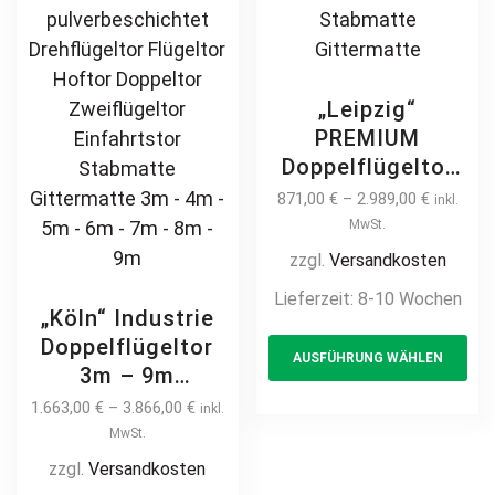
„Leipzig“
PREMIUM
Doppelflügeltor
2m – 6m
871,00
€
–
2.989,00
€
inkl.
Doppelstabmatte
MwSt.
Doppeltor
zzgl.
Versandkosten
manuell /
Lieferzeit:
8-10 Wochen
elektrisch
„Köln“ Industrie
Th
Industrietor 2-
Doppelflügeltor
AUSFÜHRUNG WÄHLEN
pr
flügelig
3m – 9m
hochwertig
ha
Industrietor 2-
1.663,00
€
–
3.866,00
€
inkl.
Metall Stahl
mul
flügelig
MwSt.
feuerverzinkt
var
Doppelstabmatte
zzgl.
Versandkosten
pulverbeschichtet
Th
8/6/8 schwere