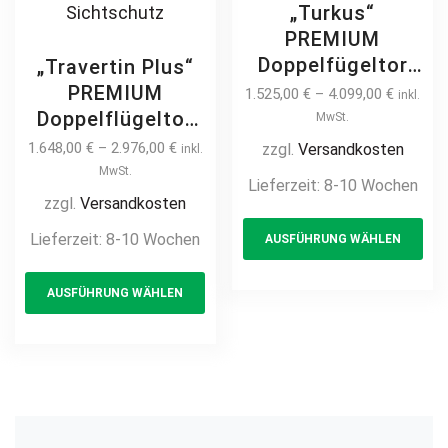
„Turkus“
PREMIUM
Doppelfügeltor
„Travertin Plus“
2m – 6m manuell
PREMIUM
1.525,00
€
–
4.099,00
€
inkl.
/ elektrisch auf
Doppelflügeltor
MwSt.
Maß hochwertig
2m – 5m manuell
1.648,00
€
–
2.976,00
€
zzgl.
Versandkosten
inkl.
Metall Stahl
/ elektrisch auf
MwSt.
Lieferzeit:
8-10 Wochen
feuerverzinkt
Maß hochwertig
zzgl.
Versandkosten
Th
pulverbeschichtet
Metall Stahl
Lieferzeit:
8-10 Wochen
AUSFÜHRUNG WÄHLEN
pr
Doppeltor
feuerverzinkt
Flügeltor Hoftor
This
ha
pulverbeschichtet
AUSFÜHRUNG WÄHLEN
Einfahrtstor
product
mul
Doppeltor Hoftor
Drehtor
Einfahrtstor
has
var
Zweiflügeltor
Drehtor
multiple
Th
modern
Zweiflügeltor
variants.
opt
horizontal
modern
The
ma
horizontal
options
be