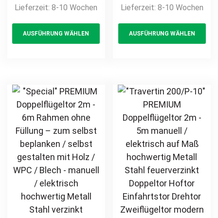
Lieferzeit:
8-10 Wochen
Lieferzeit:
8-10 Wochen
Einfahrtstor
Flügeltor Hoftor
This
Th
vertikal klassisch
Einfahrtstor
AUSFÜHRUNG WÄHLEN
AUSFÜHRUNG WÄHLEN
product
pr
schlicht
vertikal klassisch
hochwertig
schlicht
has
ha
Metall Stahl
hochwertig
multiple
mul
feuerverzinkt
Metall Stahl
variants.
var
pulverbeschichtet
feuerverzinkt
The
Th
Schmuckzaun
pulverbeschichtet
options
opt
Zierzaun
Schmuckzaun
may
ma
Zierspitzen
Zierzaun
be
be
günstig
Zierspitzen
chosen
ch
Rundbogen
on
on
günstig
the
th
product
pr
page
pa