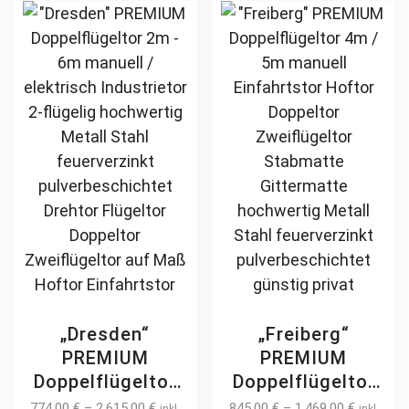
modern
feuerverzinkt
The
ma
Jalousiezaun
pulverbeschichtet
options
be
Schmuckzaun
may
ch
Zierzaun
be
on
Zierspitzen
chosen
th
Rundbogen
on
pr
günstig
the
pa
product
page
„Dresden“
„Freiberg“
PREMIUM
PREMIUM
Doppelflügeltor
Doppelflügeltor
2m – 6m manuell
4m / 5m manuell
774,00
€
–
2.615,00
€
845,00
€
–
1.469,00
€
inkl.
inkl.