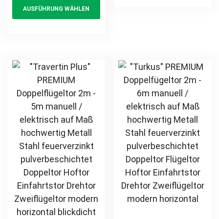
feuerverzinkt
AUSFÜHRUNG WÄHLEN
Drehtor
product
mul
Doppeltor Hoftor
Zweiflügeltor
Einfahrtstor
has
var
modern
Drehtor
multiple
Th
horizontal
Zweiflügeltor
variants.
opt
blickdicht
Sichtschutz
The
ma
Sichtschutz
modern
options
be
horizontal
may
ch
pulverbeschichtet
be
on
Holz Holzoptik
chosen
th
Holzdesign
on
pr
the
pa
product
page