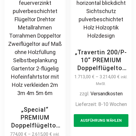
„Travertin 200/P-
10“ PREMIUM
Doppelflügeltor
2m – 5m manuell
1.713,00
€
–
3.214,00
€
inkl.
/ elektrisch auf
MwSt.
Maß hochwertig
zzgl.
Versandkosten
Metall Stahl
Lieferzeit:
8-10 Wochen
feuerverzinkt
„Special“
Th
Doppeltor Hoftor
PREMIUM
AUSFÜHRUNG WÄHLEN
pr
Einfahrtstor
Doppelflügeltor
Drehtor
ha
2m – 6m Rahmen
774,00
€
–
2.615,00
€
inkl.