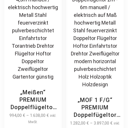
Holz Holzoptik
Holz Holzoptik
be
be
Holzdesign
Holzdesign
chosen
ch
on
on
the
th
product
pr
page
pa
„Meißen“
PREMIUM
„MOF 1 F/G“
Doppelflügeltor
PREMIUM
4m / 4,5m
Doppelfügeltor
994,00
€
–
1.638,00
€
inkl.
manuell /
2m – 6m manuell
MwSt.
1.282,00
€
–
3.897,00
€
inkl.