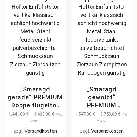
the
product
page
„Smaragd
„Smaragd
gerade“ PREMIUM
gewölbt“
Doppelflügeltor
PREMIUM
2m – 6m manuell
Doppelflügeltor
1.441,00
€
–
3.468,00
€
1.547,00
€
–
3.753,00
€
inkl.
inkl.
/ elektrisch auf
2m – 6m manuell
MwSt.
MwSt.
Maß Doppeltor
/ elektrisch auf
zzgl.
Versandkosten
zzgl.
Versandkosten
Flügeltor Hoftor
Maß Doppeltor