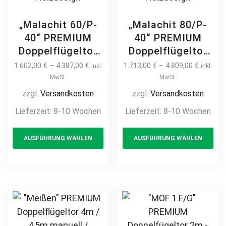
„Malachit 60/P-
„Malachit 80/P-
40“ PREMIUM
40“ PREMIUM
Doppelflügeltor
Doppelflügeltor
2m – 6m manuell
2m – 6m manuell
1.602,00
€
–
4.387,00
€
1.713,00
€
–
4.809,00
€
inkl.
inkl.
/ elektrisch auf
/ elektrisch auf
MwSt.
MwSt.
Maß hochwertig
Maß hochwertig
zzgl.
Versandkosten
zzgl.
Versandkosten
Metall Stahl
Metall Stahl
Lieferzeit:
8-10 Wochen
Lieferzeit:
8-10 Wochen
feuerverzinkt
feuerverzinkt
This
Th
Doppeltor Hoftor
Doppeltor Hoftor
AUSFÜHRUNG WÄHLEN
AUSFÜHRUNG WÄHLEN
product
pr
Einfahrtstor
Einfahrtstor
Drehtor
Drehtor
has
ha
Zweiflügeltor
Zweiflügeltor
multiple
mul
modern
modern
variants.
var
horizontal
horizontal
The
Th
Sichtschutz
Sichtschutz
options
opt
pulverbeschichtet
pulverbeschichtet
may
ma