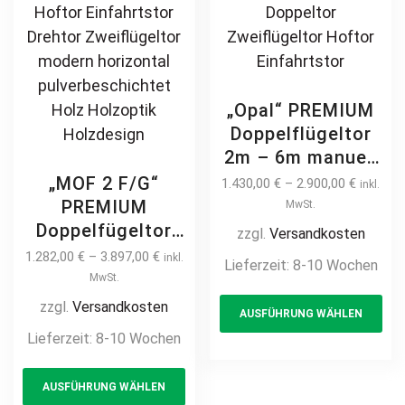
pa
„Opal“ PREMIUM
Doppelflügeltor
2m – 6m manuell
/ elektrisch auf
„MOF 2 F/G“
1.430,00
€
–
2.900,00
€
inkl.
Maß hochwertig
PREMIUM
MwSt.
Metall Stahl
Doppelfügeltor
zzgl.
Versandkosten
feuerverzinkt
2m – 6m manuell
1.282,00
€
–
3.897,00
€
inkl.
Lieferzeit:
8-10 Wochen
pulverbeschichtet
/ elektrisch auf
MwSt.
Th
Drehtor Flügeltor
Maß hochwertig
zzgl.
Versandkosten
AUSFÜHRUNG WÄHLEN
pr
Doppeltor
Metall Stahl
Lieferzeit:
8-10 Wochen
Zweiflügeltor
ha
feuerverzinkt
Hoftor
This
mul
Doppeltor
AUSFÜHRUNG WÄHLEN
Einfahrtstor
product
var
Flügeltor Hoftor