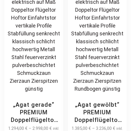
„Agat gerade“
„Agat gewölbt“
PREMIUM
PREMIUM
Doppelflügeltor
Doppelflügeltor
2m – 6m manuell
2m – 6m manuell
1.294,00
€
–
2.998,00
€
1.385,00
€
–
3.236,00
€
inkl.
inkl.