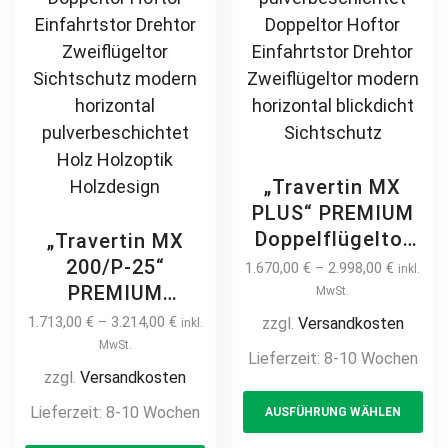
Maß ohne
page
Holzfüllung
Selbstbeplankung
Gartentor 2-
flügelig
Hofeinfahrtstor
mit Holz
„Travertin MX
verkleiden 2m 3m
PLUS“ PREMIUM
4m 5m 6m
Doppelflügeltor
„Travertin MX
2m – 5m manuell
200/P-25“
1.670,00
€
–
2.998,00
€
inkl.
/ elektrisch auf
PREMIUM
MwSt.
Maß hochwertig
Doppelflügeltor
1.713,00
€
–
3.214,00
€
zzgl.
Versandkosten
inkl.
Metall Stahl
2m – 5m manuell
MwSt.
Lieferzeit:
8-10 Wochen
feuerverzinkt
/ elektrisch auf
zzgl.
Versandkosten
Th
pulverbeschichtet
Maß hochwertig
Lieferzeit:
8-10 Wochen
AUSFÜHRUNG WÄHLEN
pr
Doppeltor Hoftor
Metall Stahl
Einfahrtstor
This
ha