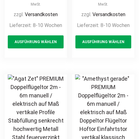
/ elektrisch auf
/ elektrisch auf
MwSt.
MwSt.
Maß Doppeltor
Maß Doppeltor
zzgl.
Versandkosten
zzgl.
Versandkosten
Flügeltor Hoftor
Flügeltor Hoftor
Lieferzeit:
8-10 Wochen
Lieferzeit:
8-10 Wochen
Einfahrtstor
Einfahrtstor
This
Th
vertikale Profile
vertikale Profile
AUSFÜHRUNG WÄHLEN
AUSFÜHRUNG WÄHLEN
product
pr
Stabfüllung
Stabfüllung
senkrecht
senkrecht
has
ha
klassisch
klassisch
multiple
mul
schlicht
schlicht
variants.
var
hochwertig
hochwertig
The
Th
Metall Stahl
Metall Stahl
options
opt
feuerverzinkt
feuerverzinkt
may
ma
pulverbeschichtet
pulverbeschichtet
be
be
Schmuckzaun
Schmuckzaun
chosen
ch
Zierzaun
Zierzaun
on
on
Zierspitzen
Zierspitzen
the
th
günstig
Rundbogen
product
pr