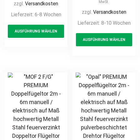
elektrisch
/ elektrisch auf
MwSt.
zzgl.
Versandkosten
hochwertig
Maß hochwertig
zzgl.
Versandkosten
Lieferzeit:
6-8 Wochen
Metall Stahl
Metall Stahl
Lieferzeit:
8-10 Wochen
This
feuerverzinkt
feuerverzinkt
AUSFÜHRUNG WÄHLEN
product
Th
pulverbeschichtet
Doppeltor
AUSFÜHRUNG WÄHLEN
Einfahrtstor
has
pr
Flügeltor Hoftor
Torantrieb
Einfahrtstor
multiple
ha
Drehtor Flügeltor
Drehtor
variants.
mul
Hoftor Doppeltor
Zweiflügeltor
The
var
Zweiflügeltor
modern
options
Th
Gartentor
horizontal
may
opt
günstig
pulverbeschichtet
be
ma
Holz Holzoptik
chosen
be
Holzdesign
on
ch
the
on
product
th
page
pr