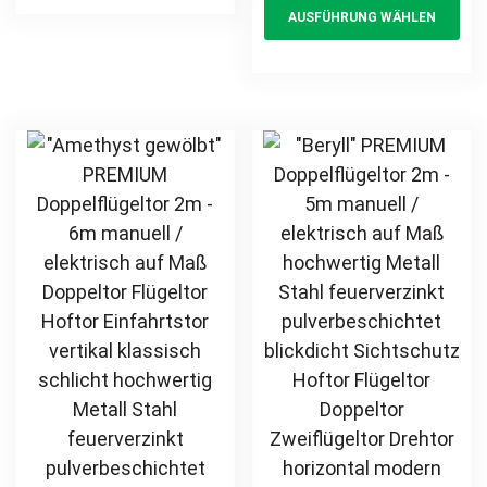
AUSFÜHRUNG WÄHLEN
feuerverzinkt
multiple
pr
schlicht
pulverbeschichtet
hochwertig
variants.
ha
Drehtor Doppeltor
Metall Stahl
The
mul
Flügeltor Hoftor
feuerverzinkt
options
var
Einfahrtstor
pulverbeschichtet
may
Th
vertikal schlicht
Schmuckzaun
be
opt
günstig
Zierzaun
chosen
ma
Zierspitzen
on
be
günstig
the
ch
product
on
page
th
pr
pa