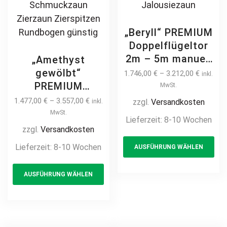
„Beryll“ PREMIUM
Doppelflügeltor
2m – 5m manuell
„Amethyst
/ elektrisch auf
gewölbt“
1.746,00
€
–
3.212,00
€
inkl.
Maß hochwertig
PREMIUM
MwSt.
Metall Stahl
Doppelflügeltor
1.477,00
€
–
3.557,00
€
zzgl.
Versandkosten
inkl.
feuerverzinkt
2m – 6m manuell
MwSt.
Lieferzeit:
8-10 Wochen
pulverbeschichtet
/ elektrisch auf
zzgl.
Versandkosten
Th
blickdicht
Maß Doppeltor
Lieferzeit:
8-10 Wochen
AUSFÜHRUNG WÄHLEN
pr
Sichtschutz
Flügeltor Hoftor
Hoftor Flügeltor
This
ha
Einfahrtstor
AUSFÜHRUNG WÄHLEN
Doppeltor
product
mul
vertikal klassisch
Zweiflügeltor
schlicht
has
var
Drehtor
hochwertig
multiple
Th
horizontal
Metall Stahl
variants.
opt