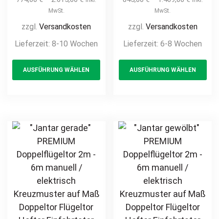
/ elektrisch
Einfahrtstor
MwSt.
MwSt.
Industrietor 2-
Hoftor Doppeltor
zzgl.
Versandkosten
zzgl.
Versandkosten
flügelig
Zweiflügeltor
Lieferzeit:
8-10 Wochen
Lieferzeit:
6-8 Wochen
hochwertig
Stabmatte
This
Th
Metall Stahl
Gittermatte
AUSFÜHRUNG WÄHLEN
AUSFÜHRUNG WÄHLEN
product
pr
feuerverzinkt
hochwertig
pulverbeschichtet
Metall Stahl
has
ha
Drehtor Flügeltor
feuerverzinkt
multiple
mul
Doppeltor
pulverbeschichtet
variants.
var
Zweiflügeltor auf
günstig privat
The
Th
Maß Hoftor
options
opt
Einfahrtstor
may
ma
be
be
chosen
ch
on
on
the
th
product
pr