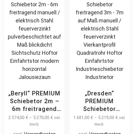
9m – 10m – 11m
hochwertig
options
ma
– 12m
Metall Stahl
may
be
feuerverzinkt
be
ch
pulverbeschichtet
chosen
on
Schmuckzaun
on
th
Zierzaun
the
pr
Zierspitzen
product
pa
Rundbogen
page
günstig
„Beryll“ PREMIUM
„Dresden“
Schiebetor 2m –
PREMIUM
6m freitragend
Schiebetor
manuell /
freitragend 3m –
2.574,00
€
–
5.270,00
€
1.681,00
€
–
5.219,00
€
inkl.
inkl.
elektrisch Stahl
7m auf Maß
MwSt.
MwSt.
feuerverzinkt
manuell /