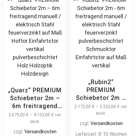
options
ch
may
on
be
th
chosen
pr
on
pa
the
product
page
„Rubin2“
PREMIUM
„Quarz“ PREMIUM
Schiebetor 2m –
Schiebetor 2m –
6m freitragend
6m freitragend
2.172,00
€
–
3.332,00
€
inkl.
manuell /
manuell /
MwSt.
2.679,00
€
–
4.133,00
€
inkl.
elektrisch Stahl
elektrisch Stahl
MwSt.
zzgl.
Versandkosten
feuerverzinkt
feuerverzinkt auf
zzgl.
Versandkosten
Lieferzeit:
8-10 Wochen