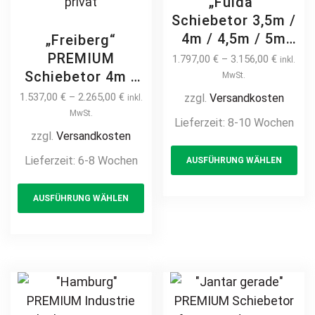
„Fulda“
Schiebetor 3,5m /
4m / 4,5m / 5m
„Freiberg“
freitragend
PREMIUM
1.797,00
€
–
3.156,00
€
inkl.
Stabmatte
Schiebetor 4m /
MwSt.
manuell /
5m freitragend
1.537,00
€
–
2.265,00
€
zzgl.
Versandkosten
inkl.
elektrisch Stahl
Stabmatte
MwSt.
Lieferzeit:
8-10 Wochen
feuerverzinkt
manuell /
zzgl.
Versandkosten
Th
Einfahrtstor
elektrisch Stahl
Lieferzeit:
6-8 Wochen
AUSFÜHRUNG WÄHLEN
pr
Hoftor
feuerverzinkt
Gittermatte
This
ha
pulverbeschichtet
AUSFÜHRUNG WÄHLEN
günstig
product
mul
Hoftor
Einfahrtstor
has
var
Gittermatte
multiple
Th
günstig privat
variants.
opt
The
ma
options
be