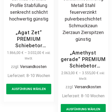
„Agat Zet“
PREMIUM
Schiebetor
freitragend 2m –
„Amethyst
1.866,00
€
–
3.032,00
€
inkl.
6m manuell /
gerade“ PREMIUM
MwSt.
elektrisch
Schiebetor
zzgl.
Versandkosten
Pfostenantrieb
freitragend 2m –
2.063,00
€
–
3.555,00
€
inkl.
Lieferzeit:
8-10 Wochen
Metall Stahl
6m manuell /
MwSt.
This
feuerverzinkt
elektrisch Hoftor
zzgl.
Versandkosten
AUSFÜHRUNG WÄHLEN
product
pulverbeschichtet
Einfahrtstor auf
Lieferzeit:
8-10 Wochen
Hoftor
has
Maß vertikale
Einfahrtstor auf
multiple
Th
Profile
AUSFÜHRUNG WÄHLEN
Maß vertikale
variants.
pr
Stabfüllung