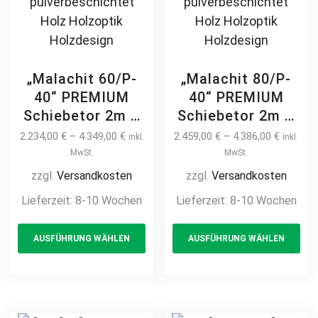
„Malachit 60/P-
„Malachit 80/P-
40“ PREMIUM
40“ PREMIUM
Schiebetor 2m –
Schiebetor 2m –
6m freitragend
6m freitragend
2.234,00
€
–
4.349,00
€
2.459,00
€
–
4.386,00
€
inkl.
inkl.
manuell /
manuell /
MwSt.
MwSt.
elektrisch Stahl
elektrisch Stahl
zzgl.
Versandkosten
zzgl.
Versandkosten
feuerverzinkt auf
feuerverzinkt auf
Lieferzeit:
8-10 Wochen
Lieferzeit:
8-10 Wochen
Maß Hoftor
Maß Hoftor
This
Th
Einfahrtstor
Einfahrtstor
AUSFÜHRUNG WÄHLEN
AUSFÜHRUNG WÄHLEN
product
pr
modern
modern
horizontal
horizontal
has
ha
Sichtschutz
Sichtschutz
multiple
mul
pulverbeschichtet
pulverbeschichtet
variants.
var