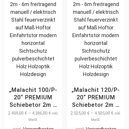
may
ma
be
be
chosen
ch
on
on
the
th
product
pr
page
pa
„Malachit 100/P-
„Malachit 120/P-
20“ PREMIUM
20“ PREMIUM
Schiebetor 2m –
Schiebetor 2m –
6m freitragend
6m freitragend
2.459,00
€
–
4.386,00
€
2.525,00
€
–
4.505,00
€
inkl.
inkl.
manuell /
manuell /
MwSt.
MwSt.
elektrisch Stahl
elektrisch Stahl