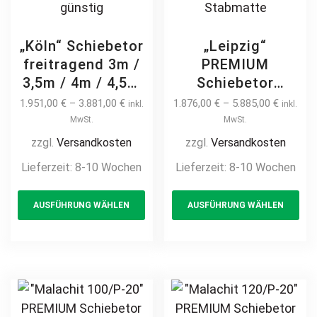
„Köln“ Schiebetor
„Leipzig“
freitragend 3m /
PREMIUM
3,5m / 4m / 4,5m
Schiebetor
Doppelstabmatte
freitragend 3m –
1.951,00
€
–
3.881,00
€
1.876,00
€
–
5.885,00
€
inkl.
inkl.
8/6/8 schwere
7m auf Maß
MwSt.
MwSt.
Ausführung
Doppelstabmatte
zzgl.
Versandkosten
zzgl.
Versandkosten
manuell /
6-5-6 manuell /
Lieferzeit:
8-10 Wochen
Lieferzeit:
8-10 Wochen
elektrisch Stahl
elektrisch Stahl
This
Th
feuerverzinkt
feuerverzinkt
AUSFÜHRUNG WÄHLEN
AUSFÜHRUNG WÄHLEN
product
pr
pulverbeschichtet
Hoftor
Einfahrtstor
Einfahrtstor
has
ha
Hoftor Doppel-
Gittermatte
multiple
mul
Stabmatte
Industrieschiebetor
variants.
var
günstig
Industrietor
The
Th
Stabmatte
options
opt