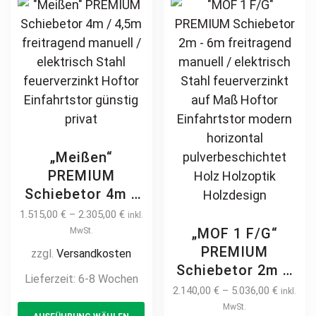
Holz Holzoptik
Holz Holzoptik
The
Th
Holzdesign
Holzdesign
options
opt
may
ma
be
be
chosen
ch
on
on
the
th
product
pr
page
pa
„Meißen“
PREMIUM
Schiebetor 4m /
4,5m freitragend
1.515,00
€
–
2.305,00
€
inkl.
manuell /
„MOF 1 F/G“
MwSt.
elektrisch Stahl
PREMIUM
zzgl.
Versandkosten
feuerverzinkt
Schiebetor 2m –
Lieferzeit:
6-8 Wochen
Hoftor
6m freitragend
2.140,00
€
–
5.036,00
€
inkl.
This
Einfahrtstor
manuell /
MwSt.