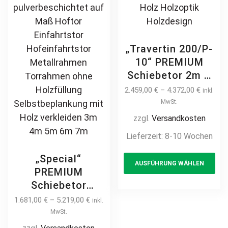
„Travertin 200/P-
10“ PREMIUM
Schiebetor 2m –
6m freitragend
2.459,00
€
–
4.372,00
€
inkl.
manuell /
MwSt.
elektrisch Stahl
zzgl.
Versandkosten
feuerverzinkt auf
Lieferzeit:
8-10 Wochen
Maß Sichtschutz
Th
Hoftor
„Special“
AUSFÜHRUNG WÄHLEN
pr
Einfahrtstor
PREMIUM
modern
ha
Schiebetor
horizontal
mul
Rahmen ohne
1.681,00
€
–
5.219,00
€
inkl.
blickdicht
var
Füllung – zum
MwSt.
pulverbeschichtet
Th
selbst beplanken