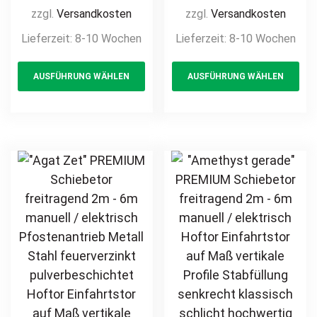
elektrisch Hoftor
elektrisch Hoftor
zzgl.
Versandkosten
zzgl.
Versandkosten
Einfahrtstor auf
Einfahrtstor auf
Lieferzeit:
8-10 Wochen
Lieferzeit:
8-10 Wochen
Maß vertikale
Maß vertikale
This
Th
Profile
Profile
AUSFÜHRUNG WÄHLEN
AUSFÜHRUNG WÄHLEN
product
pr
Stabfüllung
Stabfüllung
senkrecht
senkrecht
has
ha
klassisch
klassisch
multiple
mul
schlicht
schlicht
variants.
var
hochwertig
hochwertig
The
Th
Metall Stahl
Metall Stahl
options
opt
feuerverzinkt
feuerverzinkt
may
ma
pulverbeschichtet
pulverbeschichtet
be
be
Schmuckzaun
Schmuckzaun
chosen
ch
Zierzaun
Zierzaun
on
on
Zierspitzen
Zierspitzen
the
th
günstig
Rundbogen
product
pr
günstig
page
pa