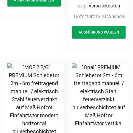
AUSFÜHRUNG WÄHLEN
product
günstig privat
elektrisch Stahl
zzgl.
Versandkosten
has
feuerverzinkt auf
Lieferzeit:
8-10 Wochen
multiple
Maß Hoftor
variants.
Th
Einfahrtstor
AUSFÜHRUNG WÄHLEN
The
pr
modern
horizontal
options
ha
pulverbeschichtet
may
mul
Holz Holzoptik
be
var
Holzdesign
chosen
Th
on
opt
the
ma
product
be
page
ch
on
th
pr
pa