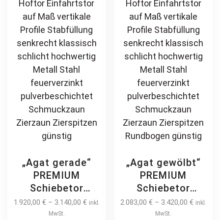
„Agat gerade“
„Agat gewölbt“
PREMIUM
PREMIUM
Schiebetor
Schiebetor
freitragend 2m –
freitragend 2m –
1.920,00
€
–
3.140,00
€
2.083,00
€
–
3.420,00
€
inkl.
inkl.
6m manuell /
6m manuell /
MwSt.
MwSt.