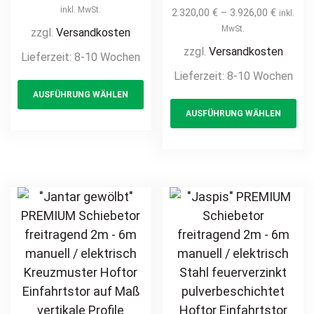
12m freitragend
freitragend 2m –
inkl. MwSt.
2.320,00
€
–
3.926,00
€
inkl.
manuell /
6m manuell /
MwSt.
zzgl.
Versandkosten
elektrisch Stahl
elektrisch Kreuz-
zzgl.
Versandkosten
Lieferzeit:
8-10 Wochen
feuerverzinkt
Muster Hoftor
Lieferzeit:
8-10 Wochen
This
Stabfüllung
Einfahrtstor auf
AUSFÜHRUNG WÄHLEN
product
Th
Vierkantprofil
Maß vertikale
AUSFÜHRUNG WÄHLEN
Quadratrohr auf
has
pr
Profile
Maß
Stabfüllung
multiple
ha
Industrieschiebetor
senkrecht
variants.
mul
Einfahrtstor
klassisch
The
var
Industrietor 5m –
schlicht
options
Th
6m – 7m – 8m –
hochwertig
may
opt
9m – 10m – 11m
Metall Stahl
be
ma
– 12m
feuerverzinkt
chosen
be
pulverbeschichtet
on
ch
Schmuckzaun
the
on
Zierzaun
product
th