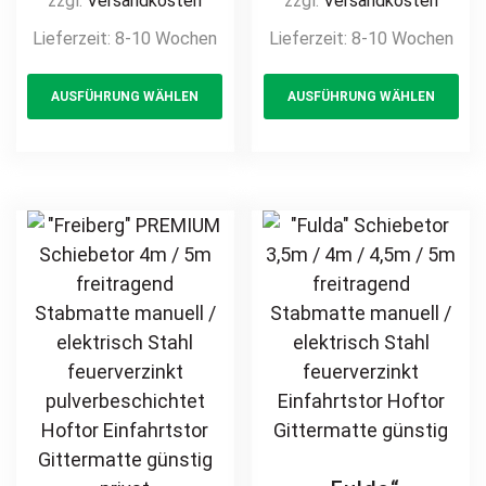
zzgl.
Versandkosten
zzgl.
Versandkosten
pulverbeschichtet
elektrisch Stahl
Lieferzeit:
8-10 Wochen
Lieferzeit:
8-10 Wochen
auf Maß
feuerverzinkt
This
Th
blickdicht
Vierkantprofil
AUSFÜHRUNG WÄHLEN
AUSFÜHRUNG WÄHLEN
product
pr
Sichtschutz
Quadratrohr
Hoftor
Hoftor
has
ha
Einfahrtstor
Einfahrtstor
multiple
mul
modern
Industrieschiebetor
variants.
var
horizontal
Industrietor
The
Th
Jalousiezaun
options
opt
may
ma
be
be
chosen
ch
on
on
the
th
product
pr
page
pa