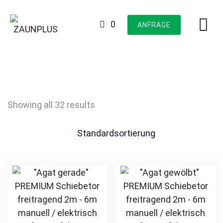
Skip
to
0
ANFRAGE
content
Showing all 32 results