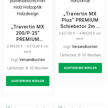
Selbstbeplankung
mit Holz
„Travertin MX
verkleiden 3m 4m
Plus“ PREMIUM
5m 6m 7m
Schiebetor 2m –
„Travertin MX
6m freitragend
200/P-25“
2.627,00
€
–
4.485,00
€
inkl.
manuell /
PREMIUM
MwSt.
elektrisch Stahl
Schiebetor 2m –
2.459,00
€
–
4.372,00
€
zzgl.
Versandkosten
inkl.
feuerverzinkt
6m freitragend
MwSt.
Lieferzeit:
8-10 Wochen
pulverbeschichtet
manuell /
zzgl.
Versandkosten
Th
auf Maß
elektrisch Stahl
Lieferzeit:
8-10 Wochen
AUSFÜHRUNG WÄHLEN
pr
Sichtschutz
feuerverzinkt auf
blickdicht Hoftor
This
ha
Maß Sichtschutz
AUSFÜHRUNG WÄHLEN
Einfahrtstor
product
mul
Hoftor
modern
Einfahrtstor
has
var
horizontal
modern
multiple
Th
horizontal
variants.
opt