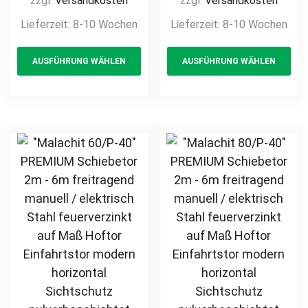
zzgl.
Versandkosten
zzgl.
Versandkosten
feuerverzinkt auf
feuerverzinkt auf
Lieferzeit:
8-10 Wochen
Lieferzeit:
8-10 Wochen
Maß Hoftor
Maß Hoftor
This
Th
Einfahrtstor
Einfahrtstor
AUSFÜHRUNG WÄHLEN
AUSFÜHRUNG WÄHLEN
product
pr
modern
modern
horizontal
horizontal
has
ha
Sichtschutz
Sichtschutz
multiple
mul
pulverbeschichtet
pulverbeschichtet
variants.
var
Holz Holzoptik
Holz Holzoptik
The
Th
Holzdesign
Holzdesign
options
opt
may
ma
be
be
chosen
ch
on
on
the
th
product
pr
page
pa