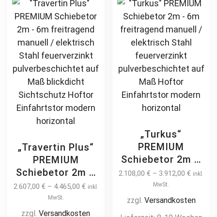
pulverbeschichtet
The
ma
Holz Holzoptik
options
be
Holzdesign
may
ch
be
on
chosen
th
on
pr
the
pa
product
page
„Turkus“
PREMIUM
„Travertin Plus“
Schiebetor 2m –
PREMIUM
6m freitragend
Schiebetor 2m –
2.108,00
€
–
3.912,00
€
inkl.
manuell /
6m freitragend
MwSt.
2.607,00
€
–
4.465,00
€
inkl.
elektrisch Stahl
manuell /
MwSt.
zzgl.
Versandkosten
feuerverzinkt
elektrisch Stahl
zzgl.
Versandkosten