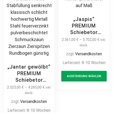
Zierspitzen
page
pr
günstig
pa
„Jaspis“
PREMIUM
Schiebetor
freitragend 2m –
2.361,00
€
–
3.702,00
€
inkl.
6m manuell /
MwSt.
elektrisch Stahl
zzgl.
Versandkosten
feuerverzinkt
Lieferzeit:
8-10 Wochen
pulverbeschichtet
„Jantar gewölbt“
Th
Hoftor
PREMIUM
AUSFÜHRUNG WÄHLEN
pr
Einfahrtstor auf
Schiebetor
Maß
ha
freitragend 2m –
2.523,00
€
–
4.285,00
€
inkl.
mul
6m manuell /
MwSt.
var
elektrisch
zzgl.
Versandkosten
Th
Kreuzmuster
Lieferzeit:
8-10 Wochen
opt
Hoftor