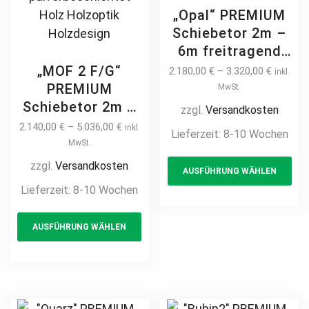
„Opal“ PREMIUM
Schiebetor 2m –
6m freitragend
manuell /
„MOF 2 F/G“
2.180,00
€
–
3.320,00
€
inkl.
elektrisch Stahl
PREMIUM
MwSt.
feuerverzinkt
Schiebetor 2m –
zzgl.
Versandkosten
pulverbeschichtet
6m freitragend
2.140,00
€
–
5.036,00
€
inkl.
Lieferzeit:
8-10 Wochen
auf Maß Hoftor
manuell /
MwSt.
Th
Einfahrtstor
elektrisch Stahl
zzgl.
Versandkosten
AUSFÜHRUNG WÄHLEN
pr
vertikal
feuerverzinkt auf
Lieferzeit:
8-10 Wochen
ha
Maß Hoftor
This
mul
Einfahrtstor
AUSFÜHRUNG WÄHLEN
product
var
modern
horizontal
has
Th
pulverbeschichtet
multiple
opt
Holz Holzoptik
variants.
ma
Holzdesign
The
be