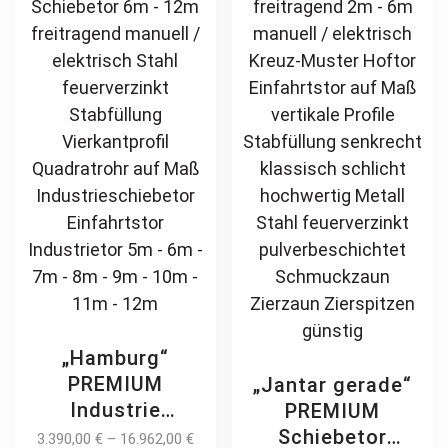
may
ch
be
on
chosen
th
on
pr
the
pa
product
page
„Hamburg“
PREMIUM
„Jantar gerade“
Industrie
PREMIUM
Schiebetor 6m –
Schiebetor
3.390,00
€
–
16.962,00
€