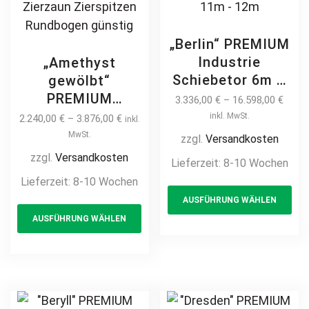
„Berlin“ PREMIUM
Industrie
„Amethyst
Schiebetor 6m –
gewölbt“
12m freitragend
PREMIUM
3.336,00
€
–
16.598,00
€
Doppelstabmatte
Schiebetor
inkl. MwSt.
2.240,00
€
–
3.876,00
€
inkl.
manuell /
freitragend 2m –
MwSt.
zzgl.
Versandkosten
elektrisch Stahl
6m manuell /
zzgl.
Versandkosten
Lieferzeit:
8-10 Wochen
feuerverzinkt auf
elektrisch Hoftor
Lieferzeit:
8-10 Wochen
Th
Maß
Einfahrtstor auf
AUSFÜHRUNG WÄHLEN
This
pr
Industrieschiebetor
Maß vertikale
AUSFÜHRUNG WÄHLEN
Einfahrtstor
product
ha
Profile
Industrietor
Stabfüllung
has
mul
Stabmatte
senkrecht
multiple
var
Gittermatte 5m –
klassisch
variants.
Th
6m – 7m – 8m –
schlicht
The
opt