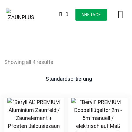
Skip
to
0
ANFRAGE
content
Showing all 4 results