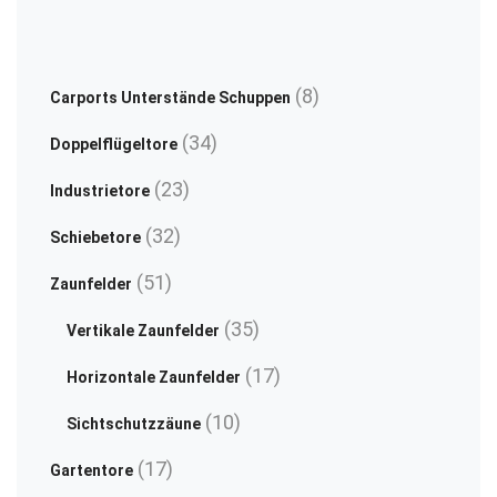
be
be
chosen
ch
on
on
8
8
Carports Unterstände Schuppen
the
th
Produkte
34
34
product
pr
Doppelflügeltore
Produkte
page
pa
23
23
Industrietore
Produkte
32
32
Schiebetore
Produkte
51
51
Zaunfelder
Produkte
35
35
Vertikale Zaunfelder
Produkte
17
17
Horizontale Zaunfelder
Produkte
10
10
Sichtschutzzäune
Produkte
17
17
Gartentore