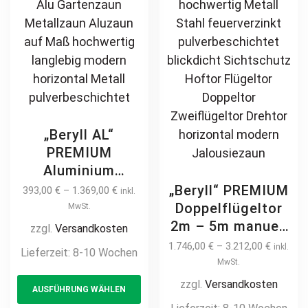
„Beryll AL“
PREMIUM
Aluminium
Zaunfeld /
„Beryll“ PREMIUM
393,00
€
–
1.369,00
€
inkl.
Zaunelement +
Doppelflügeltor
MwSt.
Pfosten
2m – 5m manuell
zzgl.
Versandkosten
Jalousiezaun Alu
/ elektrisch auf
1.746,00
€
–
3.212,00
€
inkl.
Lieferzeit:
8-10 Wochen
Gartenzaun
Maß hochwertig
MwSt.
This
Metallzaun
Metall Stahl
zzgl.
Versandkosten
AUSFÜHRUNG WÄHLEN
product
Aluzaun auf Maß
feuerverzinkt