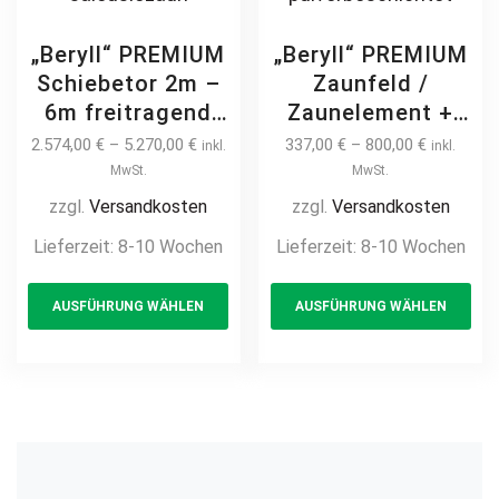
„Beryll“ PREMIUM
„Beryll“ PREMIUM
Schiebetor 2m –
Zaunfeld /
6m freitragend
Zaunelement +
manuell /
Pfosten
2.574,00
€
–
5.270,00
€
337,00
€
–
800,00
€
inkl.
inkl.
elektrisch Stahl
Jalousiezaun
MwSt.
MwSt.
feuerverzinkt
Gartenzaun
zzgl.
Versandkosten
zzgl.
Versandkosten
pulverbeschichtet
Metallzaun auf
Lieferzeit:
8-10 Wochen
Lieferzeit:
8-10 Wochen
auf Maß
Maß hochwertig
This
Th
blickdicht
langlebig modern
AUSFÜHRUNG WÄHLEN
AUSFÜHRUNG WÄHLEN
product
pr
Sichtschutz
horizontal Metall
Hoftor
Stahl
has
ha
Einfahrtstor
feuerverzinkt
multiple
mul
modern
pulverbeschichtet
variants.
var
horizontal
The
Th
Jalousiezaun
options
opt
may
ma