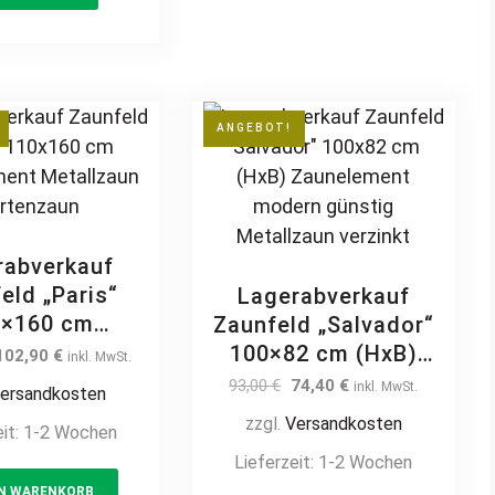
rnament
ement Metall
Stahl
ANGEBOT!
rabverkauf
eld „Paris“
Lagerabverkauf
0×160 cm
Zaunfeld „Salvador“
nelement
100×82 cm (HxB)
Original
Current
102,90
€
inkl. MwSt.
tallzaun
price
price
Zaunelement modern
Original
Current
93,00
€
74,40
€
inkl. MwSt.
ersandkosten
was:
is:
rtenzaun
günstig Metallzaun
price
price
zzgl.
Versandkosten
147,00 €.
102,90 €.
eit:
1-2 Wochen
was:
is:
verzinkt
93,00 €.
74,40 €.
Lieferzeit:
1-2 Wochen
EN WARENKORB