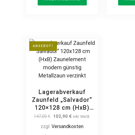
ANGEBOT!
Lagerabverkauf
Zaunfeld „Salvador“
120×128 cm (HxB)
Zaunelement modern
Original
Current
147,00
€
102,90
€
inkl. MwSt.
günstig Metallzaun
price
price
zzgl.
Versandkosten
was:
is:
verzinkt