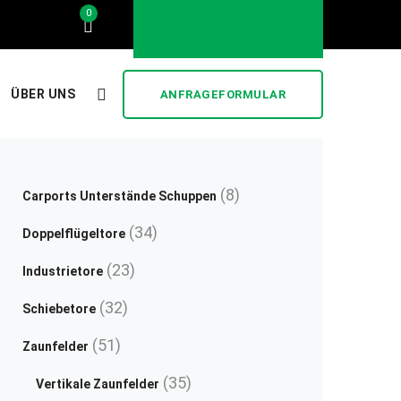
0
..... stilvoll und günstig .....
ÜBER UNS
ANFRAGEFORMULAR
8
8
Carports Unterstände Schuppen
Produkte
34
34
Doppelflügeltore
Produkte
23
23
Industrietore
Produkte
32
32
Schiebetore
Produkte
51
51
Zaunfelder
Produkte
35
35
Vertikale Zaunfelder