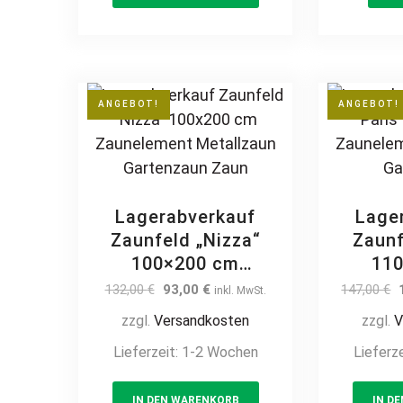
Ornament
O
Zierelement Metall
Zierel
Stahl
ANGEBOT!
ANGEBOT!
Lagerabverkauf
Lage
Zaunfeld „Nizza“
Zaunf
100×200 cm
11
Zaunelement
Zau
Original
Current
132,00
€
93,00
€
147,00
€
inkl. MwSt.
Metallzaun
Me
price
price
zzgl.
Versandkosten
zzgl.
V
was:
is:
Gartenzaun Zaun
Ga
132,00 €.
93,00 €.
Lieferzeit:
1-2 Wochen
Lieferz
IN DEN WARENKORB
IN D