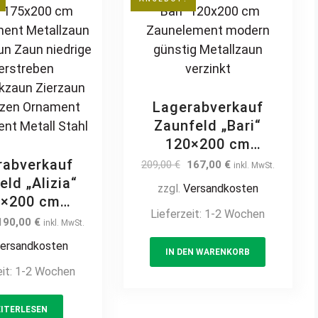
signzaun
Designzaun
rverzinkt
feuerverzinkt
beschichtet
pulverbeschichtet
ertikal
vertikal
Lagerabverkauf
Zaunfeld „Bari“
120×200 cm
Zaunelement modern
rabverkauf
Original
Current
209,00
€
167,00
€
inkl. MwSt.
günstig Metallzaun
price
price
eld „Alizia“
zzgl.
Versandkosten
was:
is:
verzinkt
5×200 cm
209,00 €.
167,00 €.
Lieferzeit:
1-2 Wochen
nelement
Original
Current
190,00
€
inkl. MwSt.
tallzaun
price
price
ersandkosten
was:
is:
IN DEN WARENKORB
nzaun Zaun
281,00 €.
190,00 €.
eit:
1-2 Wochen
e Querstreben
muckzaun
n Zierspitzen
ITERLESEN