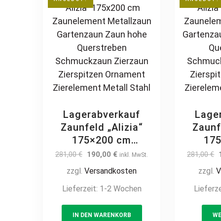
Designzaun
De
feuerverzinkt
feue
pulverbeschichtet
pulver
vertikal
v
Lagerabverkauf
Lage
Zaunfeld „Alizia“
Zaunf
175×200 cm
17
Zaunelement
Zau
Original
Current
281,00
€
190,00
€
281,00
€
inkl. MwSt.
Metallzaun
Me
price
price
zzgl.
Versandkosten
zzgl.
V
was:
is:
Gartenzaun Zaun
Garte
281,00 €.
190,00 €.
Lieferzeit:
1-2 Wochen
Lieferz
hohe Querstreben
niedrig
Schmuckzaun
Sch
Zierzaun Zierspitzen
Zierzau
IN DEN WARENKORB
WE