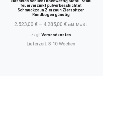
klassisch schlicht hochwertig Metall Stahl
feuerverzinkt pulverbeschichtet
Schmuckzaun Zierzaun Zierspitzen
Rundbogen günstig
2.523,00
€
–
4.285,00
€
inkl. MwSt.
zzgl.
Versandkosten
Lieferzeit:
8-10 Wochen