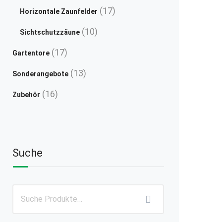
Produkte
17
17
Horizontale Zaunfelder
Produkte
10
10
Sichtschutzzäune
Produkte
17
17
Gartentore
Produkte
13
13
Sonderangebote
Produkte
16
16
Zubehör
Produkte
Suche