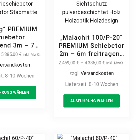
product
page
ig“ PREMIUM
hiebetor
„Malachit 100/P-20“
gend 3m – 7m
PREMIUM Schiebetor
uf Maß
2m – 6m freitragend
–
5.885,00
€
inkl. MwSt.
stabmatte 6-
manuell / elektrisch
2.459,00
€
–
4.386,00
€
inkl. MwSt.
ersandkosten
 manuell /
Stahl feuerverzinkt
zzgl.
Versandkosten
it:
8-10 Wochen
risch Stahl
auf Maß Hoftor
Lieferzeit:
8-10 Wochen
rzinkt Hoftor
Einfahrtstor modern
This
fahrtstor
HRUNG WÄHLEN
horizontal
product
This
termatte
Sichtschutz
AUSFÜHRUNG WÄHLEN
has
product
ieschiebetor
pulverbeschichtet
multiple
has
ustrietor
Holz Holzoptik
variants.
multiple
abmatte
Holzdesign
The
variants
options
The