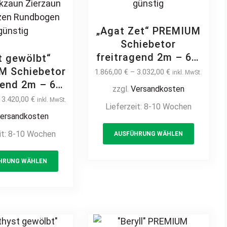
„Agat Zet“ PREMIUM
Schiebetor
freitragend 2m – 6m
t gewölbt“
manuell / elektrisch
M Schiebetor
1.866,00
€
–
3.032,00
€
inkl. MwSt.
Pfostenantrieb
gend 2m – 6m
zzgl.
Versandkosten
Metall Stahl
 / elektrisch
–
3.420,00
€
inkl. MwSt.
Lieferzeit:
8-10 Wochen
feuerverzinkt
Einfahrtstor
ersandkosten
pulverbeschichtet
ß vertikale
This
it:
8-10 Wochen
Hoftor Einfahrtstor
AUSFÜHRUNG WÄHLEN
e Stabfüllung
product
auf Maß vertikale
ht klassisch
This
has
Profile Stabfüllung
t hochwertig
HRUNG WÄHLEN
product
multiple
senkrecht schlicht
all Stahl
has
variants
hochwertig günstig
rverzinkt
multiple
The
beschichtet
variants.
options
muckzaun
The
may