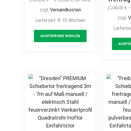
2.063,00
€
–
3.555,00
€
inkl. MwSt.
Hoftor Einfahrtstor
manuell
2.240,00
€
zzgl.
Versandkosten
auf Maß vertikale
Hoftor 
zzgl.
V
Lieferzeit:
8-10 Wochen
Profile Stabfüllung
auf Ma
Lieferze
senkrecht klassisch
Profil
This
schlicht hochwertig
AUSFÜHRUNG WÄHLEN
senkrec
product
Metall Stahl
schlich
AUSFÜ
has
feuerverzinkt
Met
multiple
pulverbeschichtet
feue
variants.
Schmuckzaun
pulver
The
Zierzaun Zierspitzen
Sch
options
günstig
Zierzau
may
Rundbo
be
chosen
on
the
product