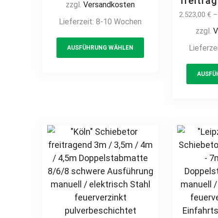
freitra
zzgl.
Versandkosten
Einfahrtstor auf Maß
manuell
2.523,00
€
Lieferzeit:
8-10 Wochen
vertikale Profile
Kreuzm
zzgl.
V
Stabfüllung
Einfahr
This
Lieferze
senkrecht klassisch
AUSFÜHRUNG WÄHLEN
verti
product
schlicht hochwertig
Sta
has
Metall Stahl
senkrec
AUSFÜ
multiple
feuerverzinkt
schlich
variants.
pulverbeschichtet
Met
The
Schmuckzaun
feue
options
Zierzaun Zierspitzen
pulver
may
günstig
Sch
be
Zierzau
chosen
Rundbo
on
the
product
page