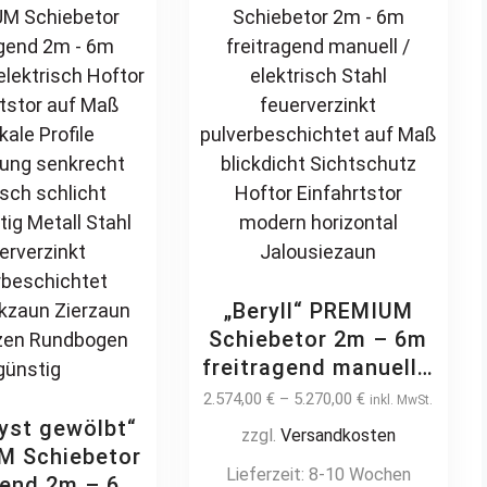
n Zierspitzen
options
be
gen günstig
may
chosen
be
on
chosen
the
on
product
the
page
product
page
„Beryll“ PREMIUM
Schiebetor 2m – 6m
freitragend manuell /
elektrisch Stahl
2.574,00
€
–
5.270,00
€
inkl. MwSt.
feuerverzinkt
yst gewölbt“
zzgl.
Versandkosten
pulverbeschichtet
M Schiebetor
Lieferzeit:
8-10 Wochen
auf Maß blickdicht
gend 2m – 6m