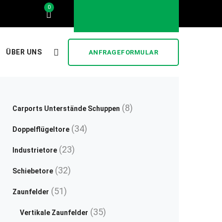
0
..... stilvoll und günstig .....
ÜBER UNS
ANFRAGEFORMULAR
8
8
Carports Unterstände Schuppen
Produkte
34
34
Doppelflügeltore
Produkte
23
23
Industrietore
Produkte
32
32
Schiebetore
Produkte
51
51
Zaunfelder
Produkte
35
35
Vertikale Zaunfelder