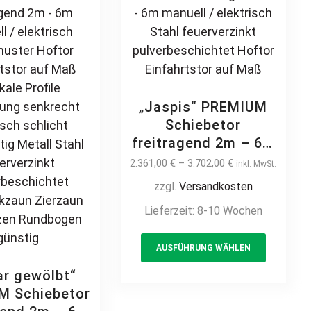
be
on
chosen
the
on
product
the
page
product
page
„Jaspis“ PREMIUM
Schiebetor
freitragend 2m – 6m
manuell / elektrisch
2.361,00
€
–
3.702,00
€
inkl. MwSt.
Stahl feuerverzinkt
zzgl.
Versandkosten
pulverbeschichtet
Lieferzeit:
8-10 Wochen
Hoftor Einfahrtstor
auf Maß
This
AUSFÜHRUNG WÄHLEN
product
has
ar gewölbt“
multiple
M Schiebetor
variants