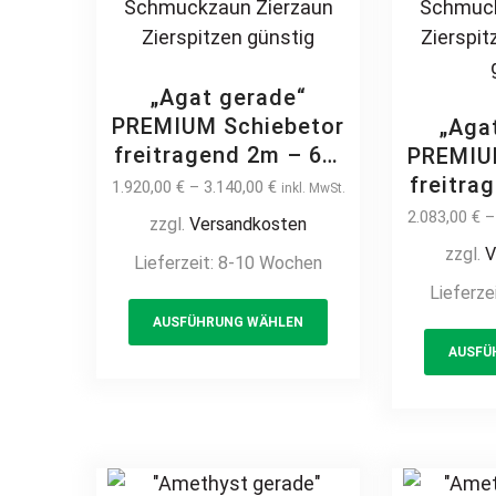
„Agat gerade“
PREMIUM Schiebetor
„Aga
freitragend 2m – 6m
PREMIU
manuell / elektrisch
freitra
1.920,00
€
–
3.140,00
€
inkl. MwSt.
Hoftor Einfahrtstor
manuell
2.083,00
€
zzgl.
Versandkosten
auf Maß vertikale
Hoftor 
zzgl.
V
Lieferzeit:
8-10 Wochen
Profile Stabfüllung
auf Ma
Lieferze
senkrecht klassisch
Profil
This
schlicht hochwertig
AUSFÜHRUNG WÄHLEN
senkrec
product
Metall Stahl
schlich
AUSFÜ
has
feuerverzinkt
Met
multiple
pulverbeschichtet
feue
variants.
Schmuckzaun
pulver
The
Zierzaun Zierspitzen
Sch
options