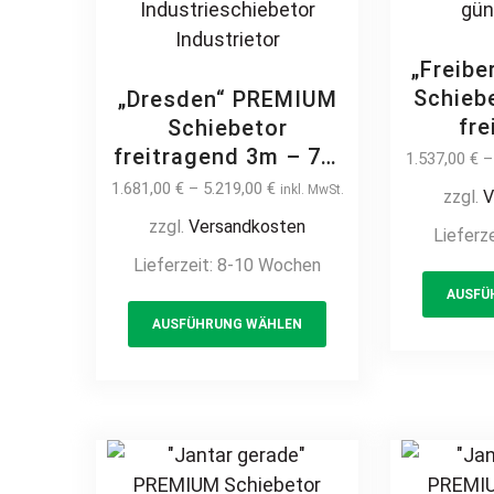
page
„Freib
Schieb
„Dresden“ PREMIUM
fre
Schiebetor
Stabmat
freitragend 3m – 7m
1.537,00
€
elekt
auf Maß manuell /
1.681,00
€
–
5.219,00
€
inkl. MwSt.
zzgl.
V
feue
elektrisch Stahl
zzgl.
Versandkosten
Lieferz
pulver
feuerverzinkt
Lieferzeit:
8-10 Wochen
Hoftor 
Vierkantprofil
Gitterm
AUSFÜ
Quadratrohr Hoftor
This
Einfahrtstor
AUSFÜHRUNG WÄHLEN
product
Industrieschiebetor
has
Industrietor
multiple
variants.
The
options