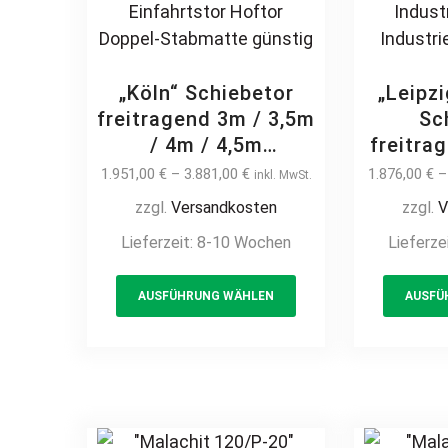
„Köln“ Schiebetor
„Leipz
freitragend 3m / 3,5m
Sc
/ 4m / 4,5m
freitra
Doppelstabmatte
a
1.951,00
€
–
3.881,00
€
1.876,00
€
inkl. MwSt.
8/6/8 schwere
Doppel
zzgl.
Versandkosten
zzgl.
V
Ausführung manuell /
5-6
Lieferzeit:
8-10 Wochen
Lieferze
elektrisch Stahl
elekt
feuerverzinkt
feuerve
This
pulverbeschichtet
Ein
AUSFÜHRUNG WÄHLEN
AUSFÜ
product
Einfahrtstor Hoftor
Git
has
Doppel-Stabmatte
Industr
multiple
günstig
Ind
variants.
St
The
options