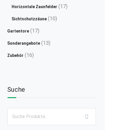
Produkte
17
17
Horizontale Zaunfelder
Produkte
10
10
Sichtschutzzäune
Produkte
17
17
Gartentore
Produkte
13
13
Sonderangebote
Produkte
16
16
Zubehör
Produkte
Suche
.