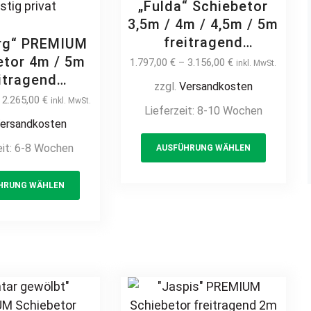
product
„Fulda“ Schiebetor
page
3,5m / 4m / 4,5m / 5m
freitragend
erg“ PREMIUM
Stabmatte manuell /
etor 4m / 5m
1.797,00
€
–
3.156,00
€
inkl. MwSt.
elektrisch Stahl
itragend
zzgl.
Versandkosten
feuerverzinkt
te manuell /
–
2.265,00
€
inkl. MwSt.
Lieferzeit:
8-10 Wochen
Einfahrtstor Hoftor
risch Stahl
ersandkosten
Gittermatte günstig
rverzinkt
This
eit:
6-8 Wochen
AUSFÜHRUNG WÄHLEN
beschichtet
product
Einfahrtstor
This
has
atte günstig
HRUNG WÄHLEN
product
multiple
privat
has
variants
multiple
The
variants.
options
The
may
options
be
may
chosen