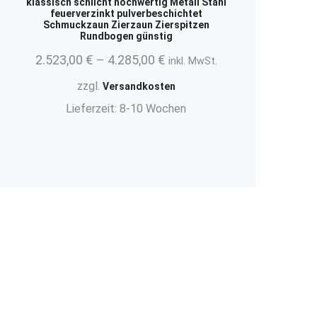
klassisch schlicht hochwertig Metall Stahl
feuerverzinkt pulverbeschichtet
Schmuckzaun Zierzaun Zierspitzen
Rundbogen günstig
2.523,00
€
–
4.285,00
€
inkl. MwSt.
zzgl.
Versandkosten
Lieferzeit:
8-10 Wochen
.