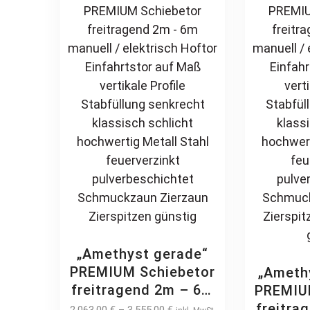
günstig
Zierzau
may
Rundbo
be
chosen
on
the
product
page
„Amethyst gerade“
PREMIUM Schiebetor
„Ameth
freitragend 2m – 6m
PREMIU
manuell / elektrisch
freitra