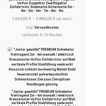
Hoftor Doppeltor Zweiflügeltor
Einfahrtstor Stabmatte Gittermatte 3m -
4m - 5m - 6m - 7m - 8m - 9m
1.663,00
€
–
3.866,00
€
inkl. MwSt.
zzgl.
Versandkosten
.
Lieferzeit:
8-10 Wochen
"Jantar gewölbt" PREMIUM Schiebetor
freitragend 2m - 6m manuell / elektrisch
Kreuzmuster Hoftor Einfahrtstor auf Maß
vertikale Profile Stabfüllung senkrecht