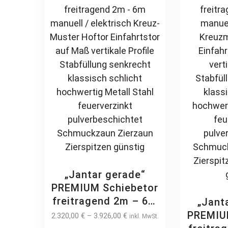
may
be
chosen
on
the
product
page
„Jantar gerade“
PREMIUM Schiebetor
freitragend 2m – 6m
„Jant
manuell / elektrisch
PREMIU
2.320,00
€
–
3.926,00
€
inkl. MwSt.
Kreuz-Muster Hoftor