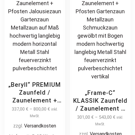
Zierzaun
may
th
Zierspitzen
be
pr
feuerverzinkt
chosen
pa
pulverbeschichtet
on
vertikal
the
product
page
„Beryll“ PREMIUM
Zaunfeld /
„Frame-C“
Zaunelement +
KLASSIK Zaunfeld
Pfosten
/ Zaunelement +
337,00
€
–
800,00
€
inkl.
Jalousiezaun
Pfosten
MwSt.
301,00
€
–
543,00
€
inkl.
Gartenzaun
Gartenzaun
MwSt.
zzgl.
Versandkosten
Metallzaun auf
Metallzaun
zzgl.
Versandkosten