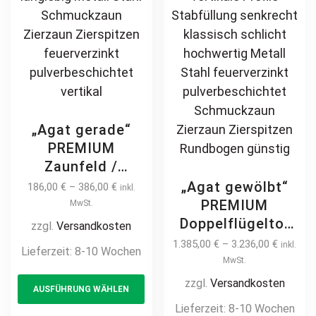
page
„Agat gerade“
PREMIUM
Zaunfeld /
Zaunelement +
„Agat gewölbt“
186,00
€
–
386,00
€
inkl.
Pfosten
PREMIUM
MwSt.
Gartenzaun
Doppelflügeltor
zzgl.
Versandkosten
Metallzaun auf
2m – 6m manuell
1.385,00
€
–
3.236,00
€
inkl.
Lieferzeit:
8-10 Wochen
Maß klassisch
/ elektrisch auf
MwSt.
This
schlicht günstig
Maß Doppeltor
zzgl.
Versandkosten
AUSFÜHRUNG WÄHLEN
product
hochwertig
Flügeltor Hoftor
Lieferzeit:
8-10 Wochen
langlebig Metall
has
Einfahrtstor