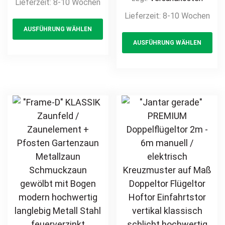
Lieferzeit:
8-10 Wochen
Maß hochwertig
Schmuckzaun
Lieferzeit:
8-10 Wochen
This
langlebig modern
gewölbt mit
AUSFÜHRUNG WÄHLEN
product
Th
horizontal Metall
Bogen modern
AUSFÜHRUNG WÄHLEN
Stahl
has
pr
hochwertig
feuerverzinkt
langlebig Metall
multiple
ha
pulverbeschichtet
Stahl
variants.
mul
feuerverzinkt
The
var
pulverbeschichtet
options
Th
vertikal
may
opt
be
ma
chosen
be
on
ch
the
on
product
th
page
pr
pa