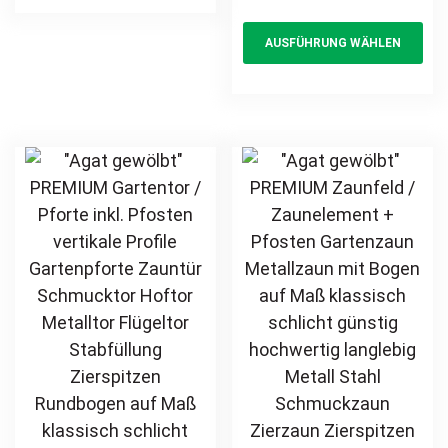
Stahl
multiple
Th
vertikale Profile
AUSFÜHRUNG WÄHLEN
Schmuckzaun
variants.
pr
Stabfüllung
Zierzaun
senkrecht
The
ha
Zierspitzen
klassisch
options
mul
feuerverzinkt
schlicht
may
var
pulverbeschichtet
hochwertig
be
Th
vertikal
Metall Stahl
chosen
opt
feuerverzinkt
on
ma
pulverbeschichtet
the
be
Schmuckzaun
product
ch
Zierzaun
page
on
Zierspitzen
th
Rundbogen
pr
günstig
pa