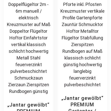
schlicht günstig
Zierelement
may
ma
hochwertig
feuerverzinkt
be
be
langlebig
pulverbeschichtet
chosen
ch
feuerverzinkt
vertikal
on
on
pulverbeschichtet
the
th
product
pr
page
pa
„Jantar gewölbt“
PREMIUM
„Jantar gewölbt“