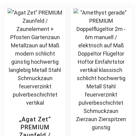
Schmuckzaun
Zierspitzen
variants.
Th
Zierzaun
Rundbogen auf
The
opt
Zierspitzen
Maß klassisch
options
ma
feuerverzinkt
schlicht günstig
may
be
pulverbeschichtet
hochwertig
be
ch
vertikal
langlebig
chosen
on
feuerverzinkt
on
th
pulverbeschichtet
the
pr
product
pa
page
„Agat Zet“
PREMIUM
Zaunfeld /