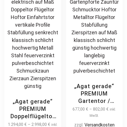
„Agat gerade“
PREMIUM
Gartentor /
„Agat gerade“
Pforte inkl.
PREMIUM
677,00
€
–
802,00
€
inkl.
Pfosten vertikale
Doppelflügeltor
MwSt.
Profile
2m – 6m manuell
1.294,00
€
–
2.998,00
€
zzgl.
Versandkosten
inkl.