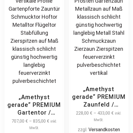
günstig
product
ch
page
on
th
pr
pa
„Amethyst
gerade“ PREMIUM
„Amethyst
Zaunfeld /
gerade“ PREMIUM
Zaunelement +
Gartentor /
228,00
€
–
433,00
€
inkl.
Pfosten
Pforte inkl.
MwSt.
707,00
€
–
835,00
€
inkl.
Gartenzaun
Pfosten vertikale
MwSt.
zzgl.
Versandkosten