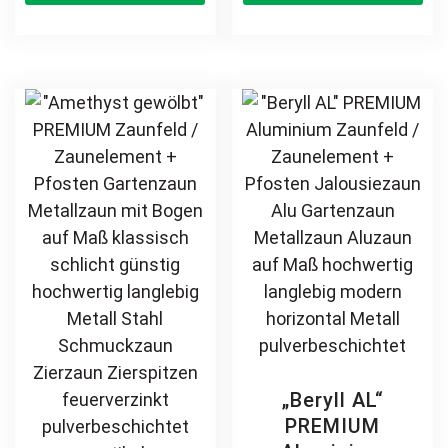
schlicht
Hoftor Metalltor
has
ha
hochwertig
Flügeltor
multiple
mul
Metall Stahl
Stabfüllung
variants.
var
feuerverzinkt
Zierspitzen
The
Th
pulverbeschichtet
Rundbogen auf
options
opt
Schmuckzaun
Maß klassisch
may
ma
Zierzaun
schlicht günstig
be
be
Zierspitzen
hochwertig
chosen
ch
Rundbogen
langlebig
on
on
günstig
feuerverzinkt
the
th
pulverbeschichtet
product
pr
page
pa
„Beryll AL“
PREMIUM