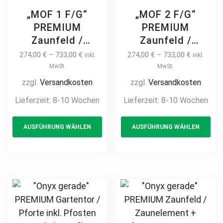
„MOF 1 F/G“
„MOF 2 F/G“
PREMIUM
PREMIUM
Zaunfeld /
Zaunfeld /
Zaunelement +
Zaunelement +
274,00
€
–
733,00
€
274,00
€
–
733,00
€
inkl.
inkl.
Pfosten
Pfosten
MwSt.
MwSt.
Gartenzaun
Gartenzaun
zzgl.
Versandkosten
zzgl.
Versandkosten
Metallzaun auf
Metallzaun auf
Lieferzeit:
8-10 Wochen
Lieferzeit:
8-10 Wochen
Maß hochwertig
Maß hochwertig
This
Th
langlebig modern
langlebig modern
AUSFÜHRUNG WÄHLEN
AUSFÜHRUNG WÄHLEN
product
pr
horizontal Metall
horizontal Metall
Stahl
Stahl
has
ha
feuerverzinkt
feuerverzinkt
multiple
mul
pulverbeschichtet
pulverbeschichtet
variants.
var
Holz Holzoptik
Holz Holzoptik
The
Th
Holzdesign
Holzdesign
options
opt
may
ma