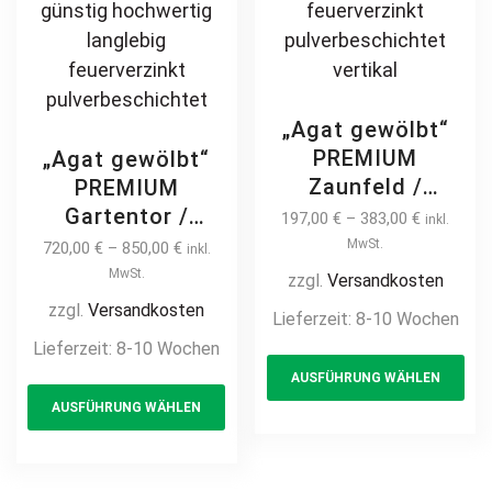
„Agat gewölbt“
PREMIUM
„Agat gewölbt“
Zaunfeld /
PREMIUM
Zaunelement +
Gartentor /
197,00
€
–
383,00
€
inkl.
Pfosten
Pforte inkl.
MwSt.
720,00
€
–
850,00
€
inkl.
Gartenzaun
Pfosten vertikale
MwSt.
zzgl.
Versandkosten
Metallzaun mit
Profile
zzgl.
Versandkosten
Lieferzeit:
8-10 Wochen
Bogen auf Maß
Gartenpforte
Lieferzeit:
8-10 Wochen
Th
klassisch
Zauntür
AUSFÜHRUNG WÄHLEN
This
pr
schlicht günstig
Schmucktor
AUSFÜHRUNG WÄHLEN
hochwertig
product
ha
Hoftor Metalltor
langlebig Metall
Flügeltor
has
mul
Stahl
Stabfüllung
multiple
var