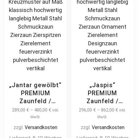
on
th
pulverbeschichtet
günstig
the
pr
product
pa
page
„Jantar gewölbt“
„Jaspis“
PREMIUM
PREMIUM
Zaunfeld /
Zaunfeld /
Zaunelement +
Zaunelement +
289,00
€
–
480,00
€
296,00
€
–
862,00
€
inkl.
inkl.
Pfosten
Pfosten
MwSt.
MwSt.
Gartenzaun
Gartenzaun
zzgl.
Versandkosten
zzgl.
Versandkosten
Metallzaun mit
Metallzaun auf