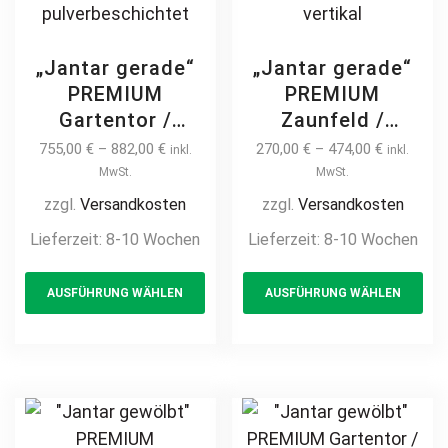
„Jantar gerade“
„Jantar gerade“
PREMIUM
PREMIUM
Gartentor /
Zaunfeld /
Pforte inkl.
Zaunelement +
755,00
€
–
882,00
€
270,00
€
–
474,00
€
inkl.
inkl.
Pfosten
Pfosten
MwSt.
MwSt.
Kreuzmuster
Gartenzaun
zzgl.
Versandkosten
zzgl.
Versandkosten
vertikale Profile
Metallzaun
Lieferzeit:
8-10 Wochen
Lieferzeit:
8-10 Wochen
Gartenpforte
Kreuzmuster auf
This
Th
Zauntür
Maß klassisch
AUSFÜHRUNG WÄHLEN
AUSFÜHRUNG WÄHLEN
product
pr
Schmucktor
hochwertig
Hoftor Metalltor
langlebig Metall
has
ha
Flügeltor
Stahl
multiple
mul
Stabfüllung
Schmuckzaun
variants.
var
Zierspitzen auf
Zierzaun
The
Th
Maß klassisch
Zierspitzen
options
opt