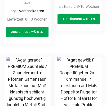
Gartenpforte
/ elektrisch auf
MwSt.
Lieferzeit:
8-10 Wochen
Zauntür
Maß Doppeltor
zzgl.
Versandkosten
Th
Schmucktor
Flügeltor Hoftor
Lieferzeit:
8-10 Wochen
AUSFÜHRUNG WÄHLEN
pr
Hoftor Metalltor
Einfahrtstor
Flügeltor
This
ha
vertikale Profile
AUSFÜHRUNG WÄHLEN
Stabfüllung
product
mul
Stabfüllung
Zierspitzen auf
senkrecht
has
var
Maß klassisch
klassisch
multiple
Th
schlicht günstig
schlicht
variants.
opt
hochwertig
hochwertig
The
ma
langlebig
Metall Stahl
options
be
feuerverzinkt
feuerverzinkt
may
ch
pulverbeschichtet
pulverbeschichtet
be
on
Schmuckzaun
chosen
th
Zierzaun
on
pr
Zierspitzen
the
pa
günstig
product