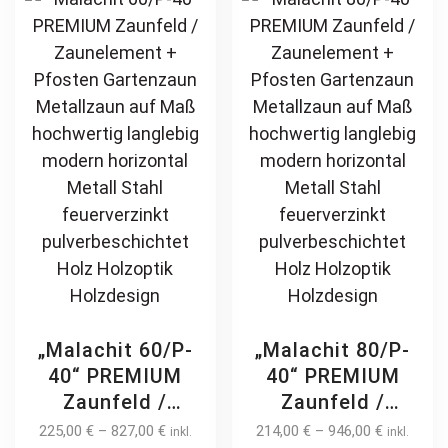
Holzdesign
Holzdesign
options
opt
may
ma
be
be
chosen
ch
on
on
the
th
product
pr
page
pa
„Malachit 60/P-
„Malachit 80/P-
40“ PREMIUM
40“ PREMIUM
Zaunfeld /
Zaunfeld /
Zaunelement +
Zaunelement +
225,00
€
–
827,00
€
214,00
€
–
946,00
€
inkl.
inkl.