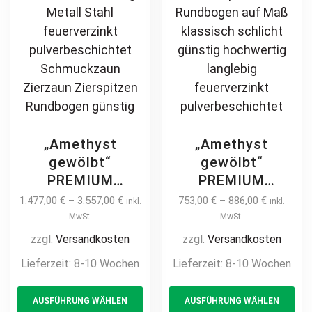
„Amethyst
„Amethyst
gewölbt“
gewölbt“
PREMIUM
PREMIUM
Doppelflügeltor
Gartentor /
1.477,00
€
–
3.557,00
€
753,00
€
–
886,00
€
inkl.
inkl.
2m – 6m manuell
Pforte inkl.
MwSt.
MwSt.
/ elektrisch auf
Pfosten vertikale
zzgl.
Versandkosten
zzgl.
Versandkosten
Maß Doppeltor
Profile
Lieferzeit:
8-10 Wochen
Lieferzeit:
8-10 Wochen
Flügeltor Hoftor
Gartenpforte
This
Th
Einfahrtstor
Zauntür
AUSFÜHRUNG WÄHLEN
AUSFÜHRUNG WÄHLEN
product
pr
vertikal klassisch
Schmucktor