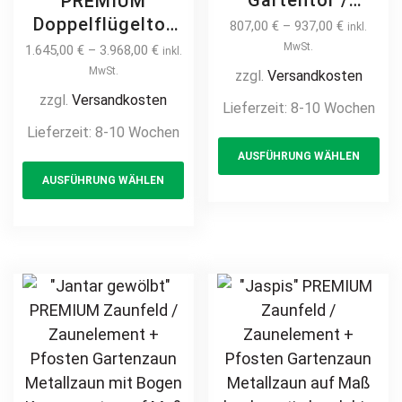
Gartentor /
PREMIUM
Pforte inkl.
Doppelflügeltor
807,00
€
–
937,00
€
inkl.
Pfosten
2m – 6m manuell
MwSt.
1.645,00
€
–
3.968,00
€
inkl.
Kreuzmuster
/ elektrisch
MwSt.
zzgl.
Versandkosten
vertikale Profile
Kreuzmuster auf
zzgl.
Versandkosten
Lieferzeit:
8-10 Wochen
Gartenpforte
Maß Doppeltor
Lieferzeit:
8-10 Wochen
Th
Zauntür
Flügeltor Hoftor
AUSFÜHRUNG WÄHLEN
This
pr
Schmucktor
Einfahrtstor
AUSFÜHRUNG WÄHLEN
Hoftor Metalltor
product
ha
vertikal klassisch
Flügeltor
schlicht
has
mul
Stabfüllung
hochwertig
multiple
var
Zierspitzen
Metall Stahl
variants.
Th
Rundbogen auf
feuerverzinkt
The
opt
Maß klassisch
pulverbeschichtet
options
ma
schlicht günstig
Schmuckzaun
may
be
hochwertig
Zierzaun
be
ch
langlebig
Zierspitzen
chosen
on
feuerverzinkt
Rundbogen