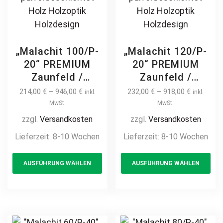
„Malachit 100/P-
„Malachit 120/P-
20“ PREMIUM
20“ PREMIUM
Zaunfeld /
Zaunfeld /
Zaunelement +
Zaunelement +
214,00
€
–
946,00
€
232,00
€
–
918,00
€
inkl.
inkl.
Pfosten
Pfosten
MwSt.
MwSt.
Gartenzaun
Gartenzaun
zzgl.
Versandkosten
zzgl.
Versandkosten
Metallzaun auf
Metallzaun auf
Lieferzeit:
8-10 Wochen
Lieferzeit:
8-10 Wochen
Maß hochwertig
Maß hochwertig
This
Th
langlebig modern
langlebig modern
AUSFÜHRUNG WÄHLEN
AUSFÜHRUNG WÄHLEN
product
pr
horizontal Metall
horizontal Metall
Stahl Sichtschutz
Stahl Sichtschutz
has
ha
feuerverzinkt
feuerverzinkt
multiple
mul
pulverbeschichtet
pulverbeschichtet
variants.
var
Holz Holzoptik
Holz Holzoptik
The
Th