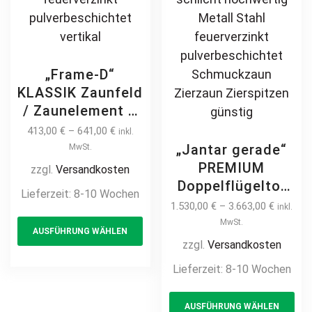
„Frame-D“
KLASSIK Zaunfeld
/ Zaunelement +
Pfosten
413,00
€
–
641,00
€
inkl.
Gartenzaun
„Jantar gerade“
MwSt.
Metallzaun
PREMIUM
zzgl.
Versandkosten
Schmuckzaun
Doppelflügeltor
Lieferzeit:
8-10 Wochen
gewölbt mit
2m – 6m manuell
1.530,00
€
–
3.663,00
€
inkl.
This
Bogen modern
/ elektrisch
MwSt.
AUSFÜHRUNG WÄHLEN
product
hochwertig
Kreuzmuster auf
zzgl.
Versandkosten
langlebig Metall
has
Maß Doppeltor
Lieferzeit:
8-10 Wochen
Stahl
multiple
Flügeltor Hoftor
feuerverzinkt
variants.
Th
Einfahrtstor
pulverbeschichtet
AUSFÜHRUNG WÄHLEN
The
pr