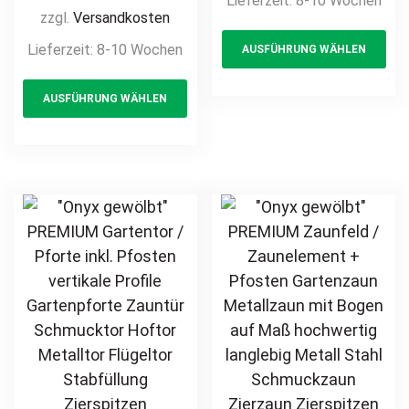
Lieferzeit:
8-10 Wochen
Maß modern
Profile
zzgl.
Versandkosten
Th
hochwertig
Gartenpforte
Lieferzeit:
8-10 Wochen
AUSFÜHRUNG WÄHLEN
pr
langlebig Metall
Zauntür
Stahl
This
ha
Schmucktor
AUSFÜHRUNG WÄHLEN
Schmuckzaun
product
mul
Hoftor Metalltor
Zierzaun
Flügeltor
has
var
Zierspitzen
Stabfüllung
multiple
Th
feuerverzinkt
Zierspitzen auf
variants.
opt
pulverbeschichtet
Maß klassisch
The
ma
vertikal
schlicht günstig
options
be
hochwertig
may
ch
langlebig
be
on
feuerverzinkt
chosen
th
pulverbeschichtet
on
pr
the
pa
product
page