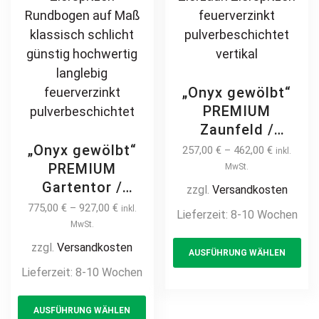
„Onyx gewölbt“
PREMIUM
Zaunfeld /
Zaunelement +
„Onyx gewölbt“
257,00
€
–
462,00
€
inkl.
Pfosten
PREMIUM
MwSt.
Gartenzaun
Gartentor /
zzgl.
Versandkosten
Metallzaun mit
Pforte inkl.
775,00
€
–
927,00
€
inkl.
Lieferzeit:
8-10 Wochen
Bogen auf Maß
Pfosten vertikale
MwSt.
Th
hochwertig
Profile
zzgl.
Versandkosten
AUSFÜHRUNG WÄHLEN
pr
langlebig Metall
Gartenpforte
Lieferzeit:
8-10 Wochen
Stahl
ha
Zauntür
Schmuckzaun
This
mul
Schmucktor
AUSFÜHRUNG WÄHLEN
Zierzaun
product
var
Hoftor Metalltor