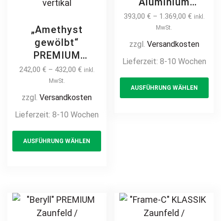
Aluminium
Zaunfeld /
393,00
€
–
1.369,00
€
inkl.
Zaunelement +
„Amethyst
MwSt.
Pfosten
gewölbt“
zzgl.
Versandkosten
Jalousiezaun Alu
PREMIUM
Lieferzeit:
8-10 Wochen
Gartenzaun
Zaunfeld /
242,00
€
–
432,00
€
inkl.
Th
Metallzaun
Zaunelement +
MwSt.
AUSFÜHRUNG WÄHLEN
pr
Aluzaun auf Maß
Pfosten
zzgl.
Versandkosten
hochwertig
ha
Gartenzaun
Lieferzeit:
8-10 Wochen
langlebig modern
mul
Metallzaun mit
horizontal Metall
This
var
Bogen auf Maß
pulverbeschichtet
AUSFÜHRUNG WÄHLEN
product
Th
klassisch
schlicht günstig
has
opt
hochwertig
multiple
ma
langlebig Metall
variants.
be
Stahl
The
ch
Schmuckzaun
options
on