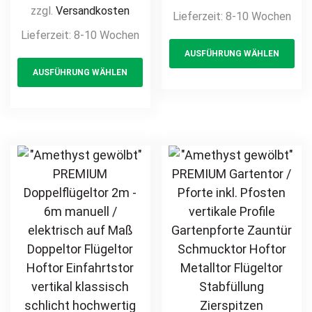
Metallzaun auf
Profile
zzgl.
Versandkosten
Lieferzeit:
8-10 Wochen
Maß klassisch
Gartenpforte
Lieferzeit:
8-10 Wochen
Th
schlicht günstig
Zauntür
AUSFÜHRUNG WÄHLEN
This
pr
hochwertig
Schmucktor
AUSFÜHRUNG WÄHLEN
langlebig Metall
product
ha
Hoftor Metalltor
Stahl
Flügeltor
has
mul
Schmuckzaun
Stabfüllung
multiple
var
Zierzaun
Zierspitzen auf
variants.
Th
Zierspitzen
Maß klassisch
The
opt
feuerverzinkt
schlicht günstig
options
ma
pulverbeschichtet
hochwertig
may
be
vertikal
langlebig
be
ch
feuerverzinkt
chosen
on
pulverbeschichtet
on
th
the
pr
product
pa
page