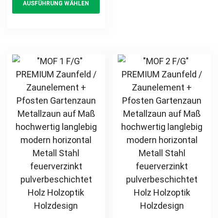
AUSFÜHRUNG WÄHLEN
Schmuckzaun
product
var
Metallzaun
feuerverzinkt
Sichtschutz
has
Th
pulverbeschichtet
Aluzaun auf Maß
multiple
opt
vertikal
hochwertig
variants.
ma
langlebig modern
The
be
horizontal Metall
options
ch
pulverbeschichtet
may
on
Holz Holzoptik
be
th
Holzdesign
chosen
pr
on
pa
the
product
page