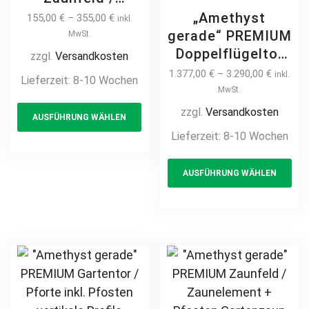
Zaunelement +
„Amethyst
155,00
€
–
355,00
€
inkl.
Pfosten
gerade“ PREMIUM
MwSt.
Gartenzaun
Doppelflügeltor
zzgl.
Versandkosten
Metallzaun auf
2m – 6m manuell
1.377,00
€
–
3.290,00
€
inkl.
Lieferzeit:
8-10 Wochen
Maß modern
/ elektrisch auf
MwSt.
This
schlicht günstig
Maß Doppeltor
zzgl.
Versandkosten
AUSFÜHRUNG WÄHLEN
product
hochwertig
Flügeltor Hoftor
Lieferzeit:
8-10 Wochen
langlebig Metall
has
Einfahrtstor
Stahl
multiple
Th
vertikal klassisch
AUSFÜHRUNG WÄHLEN
Schmuckzaun
variants.
pr
schlicht
feuerverzinkt
hochwertig
The
ha
pulverbeschichtet
Metall Stahl
options
mul
vertikal
feuerverzinkt
may
var
pulverbeschichtet
be
Th
Schmuckzaun
chosen
opt
Zierzaun
on
ma
Zierspitzen
the
be