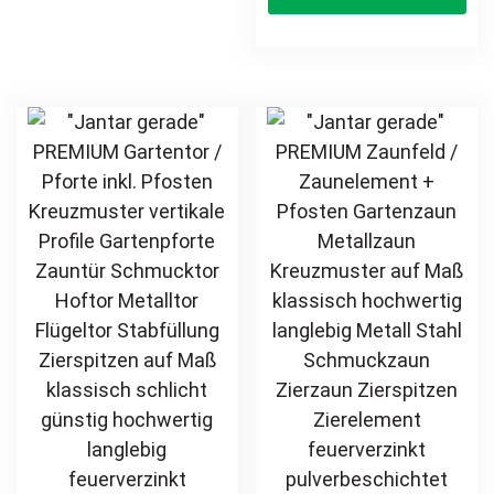
vertikal klassisch
vertikal
schlicht
options
ha
hochwertig
may
mul
Metall Stahl
be
var
feuerverzinkt
chosen
Th
pulverbeschichtet
on
opt
Schmuckzaun
the
ma
Zierzaun
product
be
Zierspitzen
page
ch
günstig
on
th
pr
pa