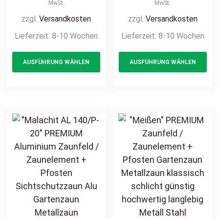
Pfosten
Pfosten
MwSt.
MwSt.
Gartenzaun
Gartenzaun
zzgl.
Versandkosten
zzgl.
Versandkosten
Metallzaun auf
Metallzaun auf
Lieferzeit:
8-10 Wochen
Lieferzeit:
8-10 Wochen
Maß hochwertig
Maß hochwertig
This
Th
langlebig modern
langlebig modern
AUSFÜHRUNG WÄHLEN
AUSFÜHRUNG WÄHLEN
product
pr
horizontal Metall
horizontal Metall
Stahl
Stahl
has
ha
feuerverzinkt
feuerverzinkt
multiple
mul
pulverbeschichtet
pulverbeschichtet
variants.
var
Holz Holzoptik
Holz Holzoptik
The
Th
Holzdesign
Holzdesign
options
opt
may
ma
be
be
chosen
ch
on
on
the
th
product
pr