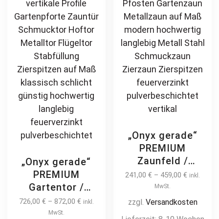
be
be
chosen
ch
on
on
the
th
product
pr
page
pa
„Onyx gerade“
PREMIUM
Zaunfeld /
„Onyx gerade“
Zaunelement +
PREMIUM
241,00
€
–
459,00
€
inkl.
Pfosten
Gartentor /
MwSt.
Gartenzaun
Pforte inkl.
726,00
€
–
872,00
€
zzgl.
Versandkosten
inkl.
Metallzaun auf
Pfosten vertikale
MwSt.