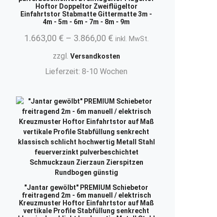
Hoftor Doppeltor Zweiflügeltor
Einfahrtstor Stabmatte Gittermatte 3m -
4m - 5m - 6m - 7m - 8m - 9m
1.663,00
€
–
3.866,00
€
inkl. MwSt.
zzgl.
Versandkosten
Lieferzeit:
8-10 Wochen
.
"Jantar gewölbt" PREMIUM Schiebetor
freitragend 2m - 6m manuell / elektrisch
Kreuzmuster Hoftor Einfahrtstor auf Maß
vertikale Profile Stabfüllung senkrecht