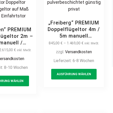
product
page
page
„Freiberg“ PREMIUM
Doppelflügeltor 4m /
en“ PREMIUM
5m manuell
lügeltor 2m –
Einfahrtstor Hoftor
manuell /
845,00
€
–
1.469,00
€
inkl. MwSt.
Doppeltor
ektrisch
2.615,00
€
inkl. MwSt.
zzgl.
Versandkosten
Zweiflügeltor
strietor 2-
ersandkosten
Lieferzeit:
6-8 Wochen
Stabmatte
g hochwertig
it:
8-10 Wochen
Gittermatte
all Stahl
This
hochwertig Metall
AUSFÜHRUNG WÄHLEN
rverzinkt
This
product
Stahl feuerverzinkt
beschichtet
HRUNG WÄHLEN
product
has
pulverbeschichtet
or Flügeltor
has
multiple
günstig privat
ppeltor
multiple
variants
ügeltor auf
variants.
The
ß Hoftor
The
options