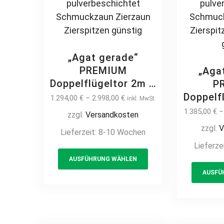
„Agat gerade“
PREMIUM
„Aga
Doppelflügeltor 2m –
P
6m manuell /
Doppelf
1.294,00
€
–
2.998,00
€
inkl. MwSt.
elektrisch auf Maß
6m 
1.385,00
€
zzgl.
Versandkosten
Doppeltor Flügeltor
elektr
zzgl.
V
Lieferzeit:
8-10 Wochen
Hoftor Einfahrtstor
Doppelt
Lieferze
vertikale Profile
Hoftor 
This
Stabfüllung
AUSFÜHRUNG WÄHLEN
verti
product
senkrecht klassisch
Sta
AUSFÜ
has
schlicht hochwertig
senkrec
multiple
Metall Stahl
schlich
variants.
feuerverzinkt
Met
The