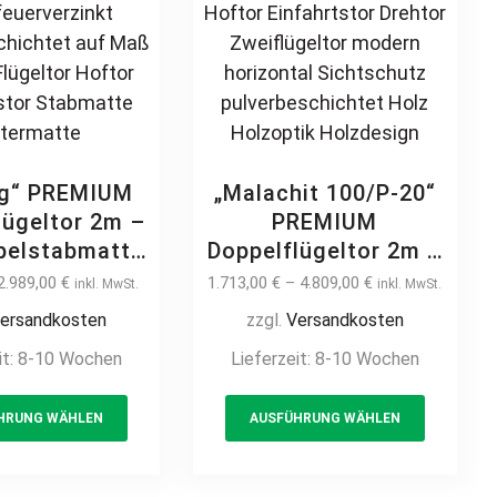
product
the
page
product
page
ig“ PREMIUM
„Malachit 100/P-20“
lügeltor 2m –
PREMIUM
pelstabmatte
Doppelflügeltor 2m –
or manuell /
6m manuell /
2.989,00
€
1.713,00
€
–
4.809,00
€
inkl. MwSt.
inkl. MwSt.
ektrisch
elektrisch auf Maß
ersandkosten
zzgl.
Versandkosten
strietor 2-
hochwertig Metall
it:
8-10 Wochen
Lieferzeit:
8-10 Wochen
g hochwertig
Stahl feuerverzinkt
all Stahl
Doppeltor Hoftor
This
This
rverzinkt
Einfahrtstor Drehtor
HRUNG WÄHLEN
AUSFÜHRUNG WÄHLEN
product
product
beschichtet
Zweiflügeltor modern
has
has
aß Drehtor
horizontal
multiple
multiple