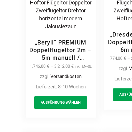
page
„Dresd
Doppelf
„Beryll“ PREMIUM
6m 
Doppelflügeltor 2m –
el
5m manuell /
774,00
€
–
Indu
elektrisch auf Maß
1.746,00
€
–
3.212,00
€
inkl. MwSt.
zzgl.
V
flügeli
hochwertig Metall
zzgl.
Versandkosten
Lieferze
Met
Stahl feuerverzinkt
Lieferzeit:
8-10 Wochen
feue
pulverbeschichtet
pulver
AUSFÜ
blickdicht
This
Dreht
Sichtschutz Hoftor
AUSFÜHRUNG WÄHLEN
product
Do
Flügeltor Doppeltor
has
Zweifl
Zweiflügeltor Drehtor
multiple
Ma
horizontal modern
variants.