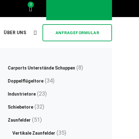
0
..... stilvoll und günstig .....
ÜBER UNS
ANFRAGEFORMULAR
8
8
Carports Unterstände Schuppen
Produkte
34
34
Doppelflügeltore
Produkte
23
23
Industrietore
Produkte
32
32
Schiebetore
Produkte
51
51
Zaunfelder
Produkte
35
35
Vertikale Zaunfelder