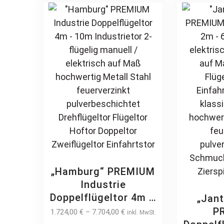
Ein
Jalousiezaun
The
options
may
be
chosen
on
the
product
page
„Hamburg“ PREMIUM
Industrie
Doppelflügeltor 4m –
„Jant
10m Industrietor 2-
P
1.724,00
€
–
7.704,00
€
inkl. MwSt.
flügelig manuell /