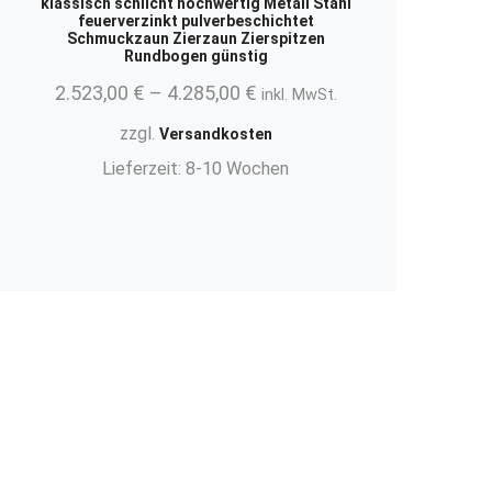
klassisch schlicht hochwertig Metall Stahl
feuerverzinkt pulverbeschichtet
Schmuckzaun Zierzaun Zierspitzen
Rundbogen günstig
2.523,00
€
–
4.285,00
€
inkl. MwSt.
zzgl.
Versandkosten
Lieferzeit:
8-10 Wochen
.