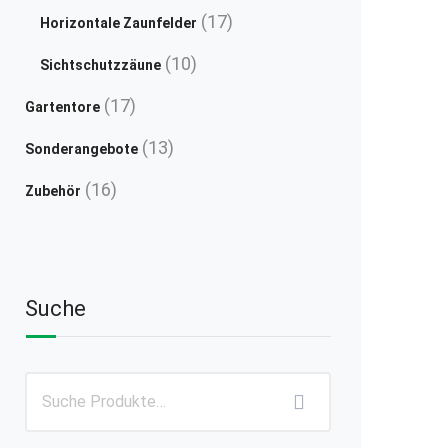
Produkte
17
17
Horizontale Zaunfelder
Produkte
10
10
Sichtschutzzäune
Produkte
17
17
Gartentore
Produkte
13
13
Sonderangebote
Produkte
16
16
Zubehör
Produkte
Suche
.