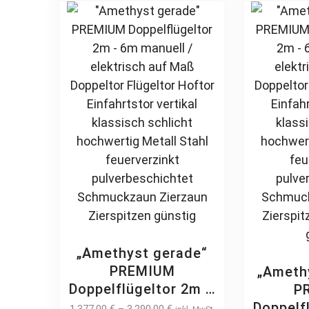
pulverbeschichtet
feue
options
Schmuckzaun
pulver
may
Zierzaun Zierspitzen
Sch
be
günstig
Zierzau
chosen
Rundbo
on
the
product
page
„Amethyst gerade“
PREMIUM
„Ameth
Doppelflügeltor 2m –
P
6m manuell /
Doppelf