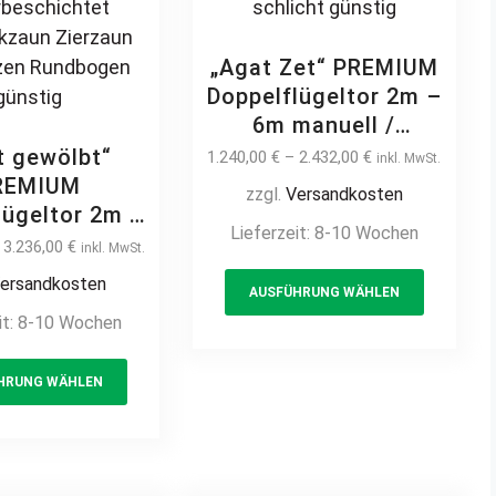
„Agat Zet“ PREMIUM
Doppelflügeltor 2m –
6m manuell /
elektrisch auf Maß
t gewölbt“
1.240,00
€
–
2.432,00
€
inkl. MwSt.
vertikale Profile
REMIUM
zzgl.
Versandkosten
Stabfüllung
lügeltor 2m –
Lieferzeit:
8-10 Wochen
senkrecht
manuell /
–
3.236,00
€
inkl. MwSt.
hochwertig Metall
This
isch auf Maß
ersandkosten
Stahl feuerverzinkt
AUSFÜHRUNG WÄHLEN
or Flügeltor
product
it:
8-10 Wochen
pulverbeschichtet
Einfahrtstor
has
Drehtor Doppeltor
kale Profile
This
multiple
Flügeltor Hoftor
bfüllung
HRUNG WÄHLEN
product
variants
Einfahrtstor vertikal
ht klassisch
has
The
schlicht günstig
t hochwertig
multiple
options
all Stahl
variants.
may