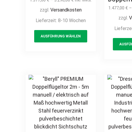
1.377,00
€
–
3.290,00
€
inkl. MwSt.
elektrisch auf Maß
6m 
1.477,00
€
zzgl.
Versandkosten
Doppeltor Flügeltor
elektr
zzgl.
V
Lieferzeit:
8-10 Wochen
Hoftor Einfahrtstor
Doppelt
Lieferze
vertikal klassisch
Hoftor 
This
schlicht hochwertig
AUSFÜHRUNG WÄHLEN
vertik
product
Metall Stahl
schlich
AUSFÜ
has
feuerverzinkt
Met
multiple
pulverbeschichtet
feue
variants.
Schmuckzaun
pulver
The
Zierzaun Zierspitzen
Sch
options
günstig
Zierzau
may
Rundbo
be
chosen
on
the
product