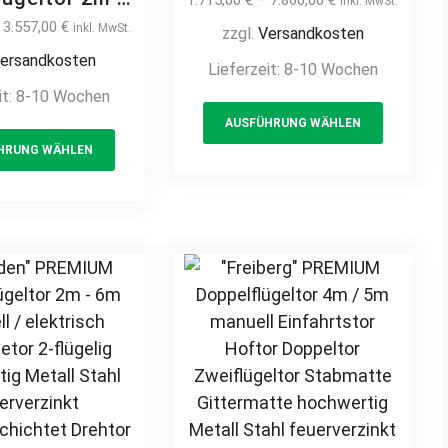
1.715,00
€
–
7.860,00
€
inkl. MwSt.
flügelig
manuell /
–
3.557,00
€
inkl. MwSt.
zzgl.
Versandkosten
Doppelstabmatte
isch auf Maß
ersandkosten
Lieferzeit:
8-10 Wochen
manuell / elektrisch
or Flügeltor
it:
8-10 Wochen
auf Maß hochwertig
Einfahrtstor
This
Metall Stahl
AUSFÜHRUNG WÄHLEN
al klassisch
This
product
feuerverzinkt
t hochwertig
HRUNG WÄHLEN
product
has
pulverbeschichtet
all Stahl
has
multiple
Drehflügeltor
rverzinkt
multiple
variants
Flügeltor Hoftor
beschichtet
variants.
The
Doppeltor
muckzaun
The
options
Zweiflügeltor
n Zierspitzen
options
may
Einfahrtstor
gen günstig
may
be
Stabmatte
be
chosen
Gittermatte
chosen
on
on
the
the
product