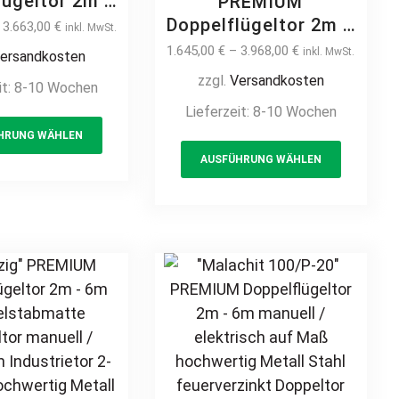
lügeltor 2m –
PREMIUM
manuell /
Doppelflügeltor 2m –
–
3.663,00
€
inkl. MwSt.
ektrisch
6m manuell /
1.645,00
€
–
3.968,00
€
inkl. MwSt.
ersandkosten
ster auf Maß
elektrisch
zzgl.
Versandkosten
it:
8-10 Wochen
or Flügeltor
Kreuzmuster auf Maß
Lieferzeit:
8-10 Wochen
Einfahrtstor
Doppeltor Flügeltor
This
al klassisch
HRUNG WÄHLEN
Hoftor Einfahrtstor
product
This
t hochwertig
vertikal klassisch
AUSFÜHRUNG WÄHLEN
has
product
all Stahl
schlicht hochwertig
multiple
has
rverzinkt
Metall Stahl
variants.
multiple
beschichtet
feuerverzinkt
The
variants
muckzaun
pulverbeschichtet
options
The
n Zierspitzen
Schmuckzaun
may
options
ünstig
Zierzaun Zierspitzen
be
may
Rundbogen günstig
chosen
be
on
chosen
the
on