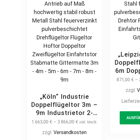
„Leipz
Doppelf
6m Dop
Doppelt
871,00
€
–
el
zzgl.
V
Indu
„Köln“ Industrie
Lieferze
flügeli
Doppelflügeltor 3m –
Met
9m Industrietor 2-
feue
AUSFÜ
flügelig
1.663,00
€
–
3.866,00
€
inkl. MwSt.
pulver
Doppelstabmatte
zzgl.
Versandkosten
auf M
8/6/8 schwere