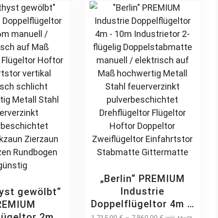
rverzinkt
The
be
beschichtet
options
chosen
muckzaun
may
on
n Zierspitzen
be
the
gen günstig
chosen
product
on
page
the
product
page
„Berlin“ PREMIUM
Industrie
yst gewölbt“
Doppelflügeltor 4m –
REMIUM
10m Industrietor 2-
lügeltor 2m –