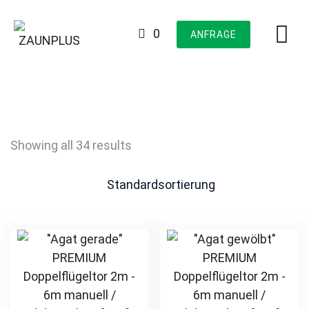
Skip
to
0
ANFRAGE
content
Showing all 34 results