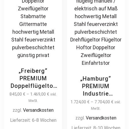
on
th
the
pr
product
pa
page
„Freiberg“
PREMIUM
„Hamburg“
Doppelflügeltor
PREMIUM
4m / 5m manuell
Industrie
845,00
€
–
1.469,00
€
inkl.
Einfahrtstor
Doppelflügeltor
MwSt.
1.724,00
€
–
7.704,00
€
inkl.
Hoftor Doppeltor
4m – 10m
MwSt.
zzgl.
Versandkosten
Zweiflügeltor
Industrietor 2-
zzgl.
Versandkosten
Lieferzeit:
6-8 Wochen
Stabmatte
flügelig manuell /
Lieferzeit:
8-10 Wochen