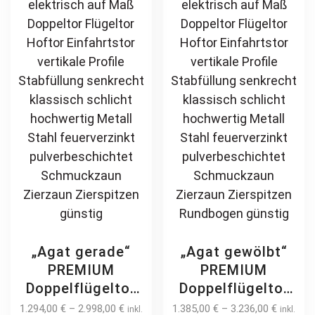
„Agat gerade“
„Agat gewölbt“
PREMIUM
PREMIUM
Doppelflügeltor
Doppelflügeltor
2m – 6m manuell
2m – 6m manuell
1.294,00
€
–
2.998,00
€
1.385,00
€
–
3.236,00
€
inkl.
inkl.