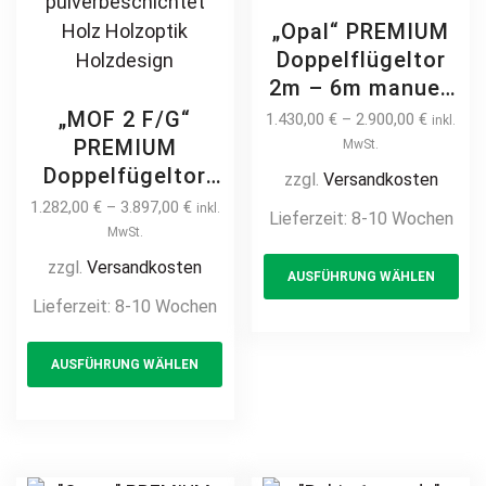
„Opal“ PREMIUM
Doppelflügeltor
2m – 6m manuell
/ elektrisch auf
„MOF 2 F/G“
1.430,00
€
–
2.900,00
€
inkl.
Maß hochwertig
PREMIUM
MwSt.
Metall Stahl
Doppelfügeltor
zzgl.
Versandkosten
feuerverzinkt
2m – 6m manuell
1.282,00
€
–
3.897,00
€
inkl.
Lieferzeit:
8-10 Wochen
pulverbeschichtet
/ elektrisch auf
MwSt.
Th
Drehtor Flügeltor
Maß hochwertig
zzgl.
Versandkosten
AUSFÜHRUNG WÄHLEN
pr
Doppeltor
Metall Stahl
Lieferzeit:
8-10 Wochen
Zweiflügeltor
ha
feuerverzinkt
Hoftor
This
mul
Doppeltor
AUSFÜHRUNG WÄHLEN
Einfahrtstor
product
var
Flügeltor Hoftor
Einfahrtstor
has
Th
Drehtor
multiple
opt
Zweiflügeltor
variants.
ma