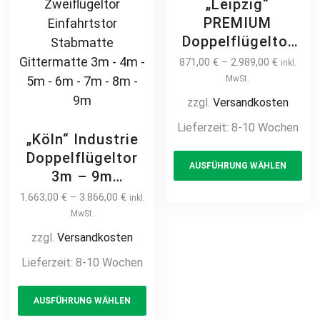
„Leipzig“
PREMIUM
Doppelflügeltor
2m – 6m
871,00
€
–
2.989,00
€
inkl.
Doppelstabmatte
MwSt.
Doppeltor
zzgl.
Versandkosten
manuell /
Lieferzeit:
8-10 Wochen
elektrisch
„Köln“ Industrie
Th
Industrietor 2-
Doppelflügeltor
AUSFÜHRUNG WÄHLEN
pr
flügelig
3m – 9m
hochwertig
ha
Industrietor 2-
1.663,00
€
–
3.866,00
€
inkl.
Metall Stahl
mul
flügelig
MwSt.
feuerverzinkt
var
Doppelstabmatte
zzgl.
Versandkosten
pulverbeschichtet
Th
8/6/8 schwere
Lieferzeit:
8-10 Wochen
auf Maß Drehtor
opt
Ausführung
Flügeltor Hoftor
This
ma
manuell /
Einfahrtstor
AUSFÜHRUNG WÄHLEN
product
be
elektrisch Antrieb