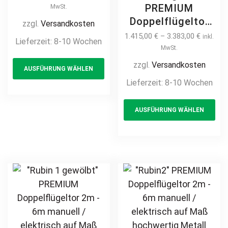
Maß hochwertig
PREMIUM
MwSt.
Metall Stahl
Doppelflügeltor
zzgl.
Versandkosten
feuerverzinkt
2m – 6m manuell
1.415,00
€
–
3.383,00
€
inkl.
Lieferzeit:
8-10 Wochen
Doppeltor
/ elektrisch auf
MwSt.
This
Flügeltor Hoftor
Maß Doppeltor
zzgl.
Versandkosten
AUSFÜHRUNG WÄHLEN
product
Einfahrtstor
Flügeltor Hoftor
Lieferzeit:
8-10 Wochen
vertikal
has
Einfahrtstor
pulverbeschichtet
multiple
Th
vertikal klassisch
AUSFÜHRUNG WÄHLEN
Holz Holzoptik
variants.
pr
schlicht
Holzdesign
hochwertig
The
ha
Metall Stahl
options
mul
feuerverzinkt
may
var
pulverbeschichtet
be
Th
Schmuckzaun
chosen
opt
Zierzaun
on
ma
Zierspitzen
the
be
günstig
product
ch