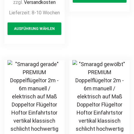
Maß Doppeltor
zzgl.
Versandkosten
Doppeltor
ha
Flügeltor Hoftor
Lieferzeit:
8-10 Wochen
Zweiflügeltor
mul
Einfahrtstor
Hoftor
This
var
vertikal klassisch
Einfahrtstor
AUSFÜHRUNG WÄHLEN
product
Th
schlicht
hochwertig
has
opt
Metall Stahl
multiple
ma
feuerverzinkt
variants.
be
pulverbeschichtet
The
ch
Schmuckzaun
options
on
Zierzaun
may
th
Zierspitzen
be
pr
Rundbogen
chosen
pa
günstig
on
the
product
page