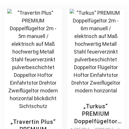
horizontal
Zweiflügeltor
variants.
opt
blickdicht
Sichtschutz
The
ma
Sichtschutz
modern
options
be
horizontal
may
ch
pulverbeschichtet
be
on
Holz Holzoptik
chosen
th
Holzdesign
on
pr
the
pa
product
page
„Turkus“
PREMIUM
Doppelfügeltor
„Travertin Plus“
2m – 6m manuell