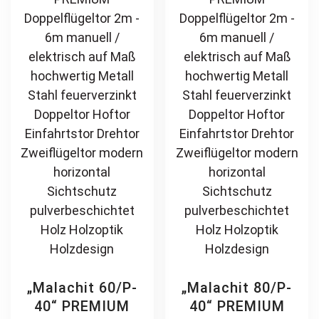
pulverbeschichtet
pulverbeschichtet
may
ma
Holz Holzoptik
Holz Holzoptik
be
be
Holzdesign
Holzdesign
chosen
ch
on
on
the
th
product
pr
page
pa
„Malachit 60/P-
„Malachit 80/P-
40“ PREMIUM
40“ PREMIUM