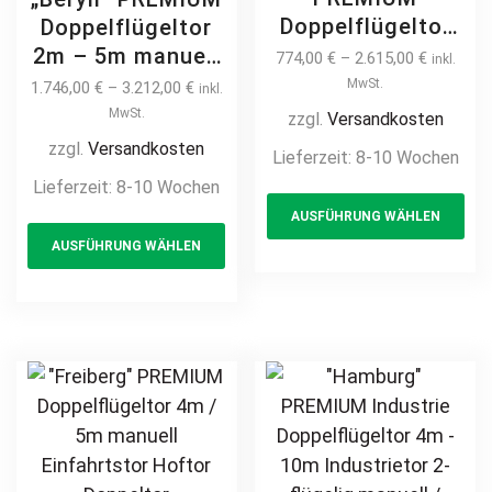
Doppelflügeltor
Doppelflügeltor
2m – 6m manuell
2m – 5m manuell
774,00
€
–
2.615,00
€
inkl.
/ elektrisch
/ elektrisch auf
MwSt.
1.746,00
€
–
3.212,00
€
inkl.
Industrietor 2-
Maß hochwertig
MwSt.
zzgl.
Versandkosten
flügelig
Metall Stahl
zzgl.
Versandkosten
Lieferzeit:
8-10 Wochen
hochwertig
feuerverzinkt
Lieferzeit:
8-10 Wochen
Th
Metall Stahl
pulverbeschichtet
AUSFÜHRUNG WÄHLEN
This
pr
feuerverzinkt
blickdicht
AUSFÜHRUNG WÄHLEN
pulverbeschichtet
product
ha
Sichtschutz
Drehtor Flügeltor
Hoftor Flügeltor
has
mul
Doppeltor
Doppeltor
multiple
var
Zweiflügeltor auf
Zweiflügeltor
variants.
Th
Maß Hoftor
Drehtor
The
opt
Einfahrtstor
horizontal
options
ma
modern
may
be
Jalousiezaun
be
ch
chosen
on