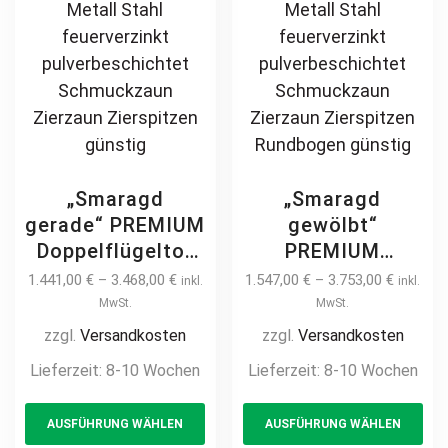
„Smaragd
„Smaragd
gerade“ PREMIUM
gewölbt“
Doppelflügeltor
PREMIUM
2m – 6m manuell
Doppelflügeltor
1.441,00
€
–
3.468,00
€
1.547,00
€
–
3.753,00
€
inkl.
inkl.
/ elektrisch auf
2m – 6m manuell
MwSt.
MwSt.
Maß Doppeltor
/ elektrisch auf
zzgl.
Versandkosten
zzgl.
Versandkosten
Flügeltor Hoftor
Maß Doppeltor
Lieferzeit:
8-10 Wochen
Lieferzeit:
8-10 Wochen
Einfahrtstor
Flügeltor Hoftor
This
Th
vertikal klassisch
Einfahrtstor
AUSFÜHRUNG WÄHLEN
AUSFÜHRUNG WÄHLEN
product
pr
schlicht
vertikal klassisch