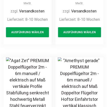
/ elektrisch auf
/ elektrisch auf
MwSt.
MwSt.
Maß Doppeltor
Maß Doppeltor
zzgl.
Versandkosten
zzgl.
Versandkosten
Flügeltor Hoftor
Flügeltor Hoftor
Lieferzeit:
8-10 Wochen
Lieferzeit:
8-10 Wochen
Einfahrtstor
Einfahrtstor
This
Th
vertikale Profile
vertikale Profile
AUSFÜHRUNG WÄHLEN
AUSFÜHRUNG WÄHLEN
product
pr
Stabfüllung
Stabfüllung
senkrecht
senkrecht
has
ha
klassisch
klassisch
multiple
mul
schlicht
schlicht
variants.
var
hochwertig
hochwertig
The
Th
Metall Stahl
Metall Stahl
options
opt
feuerverzinkt
feuerverzinkt
may
ma
pulverbeschichtet
pulverbeschichtet
be
be
Schmuckzaun
Schmuckzaun
chosen
ch
Zierzaun
Zierzaun
on
on
Zierspitzen
Zierspitzen
the
th
günstig
Rundbogen
product
pr