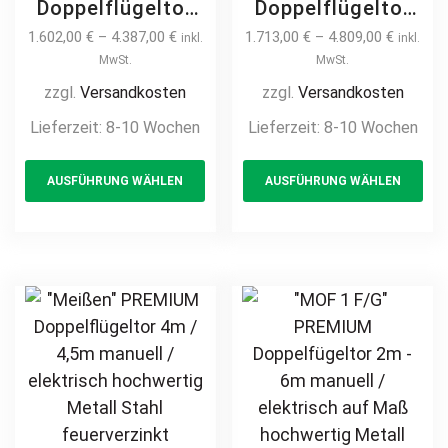
Doppelflügeltor
Doppelflügeltor
2m – 6m manuell
2m – 6m manuell
1.602,00
€
–
4.387,00
€
1.713,00
€
–
4.809,00
€
inkl.
inkl.
/ elektrisch auf
/ elektrisch auf
MwSt.
MwSt.
Maß hochwertig
Maß hochwertig
zzgl.
Versandkosten
zzgl.
Versandkosten
Metall Stahl
Metall Stahl
Lieferzeit:
8-10 Wochen
Lieferzeit:
8-10 Wochen
feuerverzinkt
feuerverzinkt
This
Th
Doppeltor Hoftor
Doppeltor Hoftor
AUSFÜHRUNG WÄHLEN
AUSFÜHRUNG WÄHLEN
product
pr
Einfahrtstor
Einfahrtstor
Drehtor
Drehtor
has
ha
Zweiflügeltor
Zweiflügeltor
multiple
mul
modern
modern
variants.
var
horizontal
horizontal
The
Th
Sichtschutz
Sichtschutz
options
opt
pulverbeschichtet
pulverbeschichtet
may
ma
Holz Holzoptik
Holz Holzoptik
be
be
Holzdesign
Holzdesign
chosen
ch
on
on