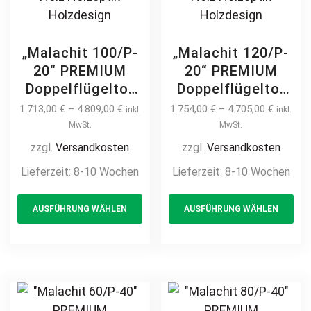
„Malachit 100/P-
„Malachit 120/P-
20“ PREMIUM
20“ PREMIUM
Doppelflügeltor
Doppelflügeltor
2m – 6m manuell
2m – 6m manuell
1.713,00
€
–
4.809,00
€
1.754,00
€
–
4.705,00
€
inkl.
inkl.
/ elektrisch auf
/ elektrisch auf
MwSt.
MwSt.
Maß hochwertig
Maß hochwertig
zzgl.
Versandkosten
zzgl.
Versandkosten
Metall Stahl
Metall Stahl
Lieferzeit:
8-10 Wochen
Lieferzeit:
8-10 Wochen
feuerverzinkt
feuerverzinkt
This
Th
Doppeltor Hoftor
Doppeltor Hoftor
AUSFÜHRUNG WÄHLEN
AUSFÜHRUNG WÄHLEN
product
pr
Einfahrtstor
Einfahrtstor
Drehtor
Drehtor
has
ha
Zweiflügeltor
Zweiflügeltor
multiple
mul
modern
modern
variants.
var
horizontal
horizontal
The
Th
Sichtschutz
Sichtschutz
options
opt