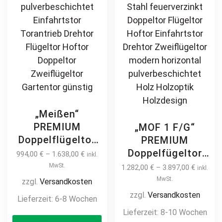
the
th
product
pr
page
pa
„Meißen“
PREMIUM
„MOF 1 F/G“
Doppelflügeltor
PREMIUM
4m / 4,5m
Doppelfügeltor
994,00
€
–
1.638,00
€
inkl.
manuell /
2m – 6m manuell
MwSt.
1.282,00
€
–
3.897,00
€
inkl.
elektrisch
/ elektrisch auf
MwSt.
zzgl.
Versandkosten
hochwertig
Maß hochwertig
zzgl.
Versandkosten
Lieferzeit:
6-8 Wochen
Metall Stahl
Metall Stahl
Lieferzeit:
8-10 Wochen
This
feuerverzinkt
feuerverzinkt