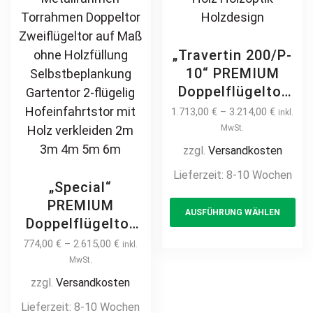
„Travertin 200/P-
10“ PREMIUM
Doppelflügeltor
2m – 5m manuell
1.713,00
€
–
3.214,00
€
inkl.
/ elektrisch auf
MwSt.
Maß hochwertig
zzgl.
Versandkosten
Metall Stahl
Lieferzeit:
8-10 Wochen
feuerverzinkt
„Special“
Th
Doppeltor Hoftor
PREMIUM
AUSFÜHRUNG WÄHLEN
pr
Einfahrtstor
Doppelflügeltor
Drehtor
ha
2m – 6m Rahmen
774,00
€
–
2.615,00
€
inkl.
Zweiflügeltor
mul
ohne Füllung –
MwSt.
modern
var
zum selbst
zzgl.
Versandkosten
horizontal
Th
beplanken /
Lieferzeit:
8-10 Wochen
blickdicht
opt