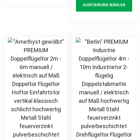
AUSFÜHRUNG WÄHLEN
feuerverzinkt
multiple
pr
schlicht
pulverbeschichtet
hochwertig
variants.
ha
Drehtor Doppeltor
Metall Stahl
The
mul
Flügeltor Hoftor
feuerverzinkt
options
var
Einfahrtstor
pulverbeschichtet
may
Th
vertikal schlicht
Schmuckzaun
be
opt
günstig
Zierzaun
chosen
ma
Zierspitzen
on
be
günstig
the
ch
product
on
page
th
pr
pa