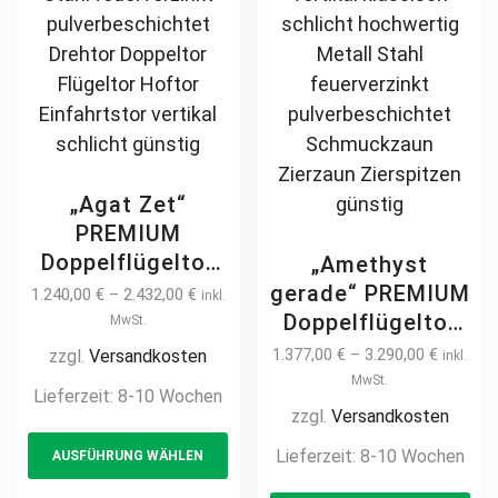
günstig
page
pa
„Agat Zet“
PREMIUM
Doppelflügeltor
„Amethyst
2m – 6m manuell
gerade“ PREMIUM
1.240,00
€
–
2.432,00
€
inkl.
/ elektrisch auf
Doppelflügeltor
MwSt.
Maß vertikale
2m – 6m manuell
1.377,00
€
–
3.290,00
€
zzgl.
Versandkosten
inkl.
Profile
/ elektrisch auf
MwSt.
Lieferzeit:
8-10 Wochen
Stabfüllung
Maß Doppeltor
zzgl.
Versandkosten
This
senkrecht
Flügeltor Hoftor
Lieferzeit:
8-10 Wochen
AUSFÜHRUNG WÄHLEN
product
hochwertig
Einfahrtstor
Metall Stahl
has
Th
vertikal klassisch