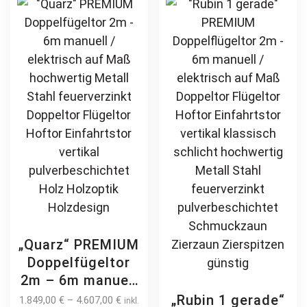
modern
The
be
horizontal
options
ch
pulverbeschichtet
may
on
Holz Holzoptik
be
th
Holzdesign
chosen
pr
on
pa
the
product
page
„Quarz“ PREMIUM
Doppelfügeltor
2m – 6m manuell
/ elektrisch auf
„Rubin 1 gerade“
1.849,00
€
–
4.607,00
€
inkl.