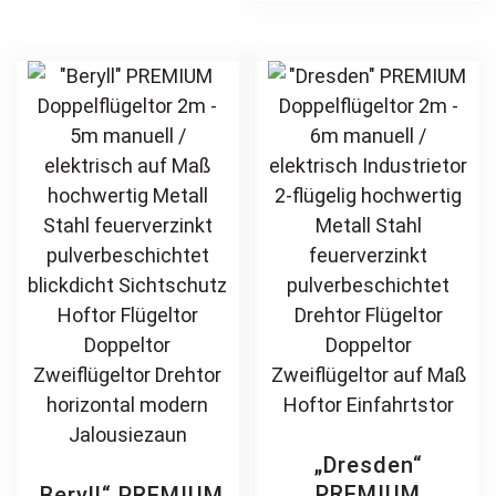
feuerverzinkt
feuerverzinkt
The
mul
pulverbeschichtet
pulverbeschichtet
options
var
Schmuckzaun
Drehflügeltor
may
Th
Zierzaun
Flügeltor Hoftor
be
opt
Zierspitzen
Doppeltor
chosen
ma
Rundbogen
Zweiflügeltor
on
be
günstig
Einfahrtstor
the
ch
Stabmatte
product
on
Gittermatte
page
th
pr
pa
„Dresden“
PREMIUM
„Beryll“ PREMIUM