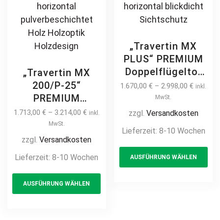
flügelig
Hofeinfahrtstor
mit Holz
„Travertin MX
verkleiden 2m 3m
PLUS“ PREMIUM
4m 5m 6m
Doppelflügeltor
„Travertin MX
2m – 5m manuell
200/P-25“
1.670,00
€
–
2.998,00
€
inkl.
/ elektrisch auf
PREMIUM
MwSt.
Maß hochwertig
Doppelflügeltor
1.713,00
€
–
3.214,00
€
zzgl.
Versandkosten
inkl.
Metall Stahl
2m – 5m manuell
MwSt.
Lieferzeit:
8-10 Wochen
feuerverzinkt
/ elektrisch auf
zzgl.
Versandkosten
Th
pulverbeschichtet
Maß hochwertig
Lieferzeit:
8-10 Wochen
AUSFÜHRUNG WÄHLEN
pr
Doppeltor Hoftor
Metall Stahl
Einfahrtstor
This
ha
feuerverzinkt
AUSFÜHRUNG WÄHLEN
Drehtor
product
mul
Doppeltor Hoftor
Zweiflügeltor
Einfahrtstor
has
var
modern
Drehtor
multiple
Th