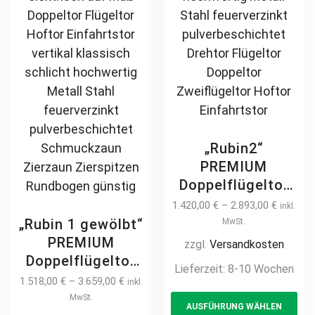
page
on
th
pr
pa
„Rubin2“
PREMIUM
Doppelflügeltor
2m – 6m manuell
1.420,00
€
–
2.893,00
€
inkl.
/ elektrisch auf
„Rubin 1 gewölbt“
MwSt.
Maß hochwertig
PREMIUM
zzgl.
Versandkosten
Metall Stahl
Doppelflügeltor
Lieferzeit:
8-10 Wochen
feuerverzinkt
2m – 6m manuell
1.518,00
€
–
3.659,00
€
inkl.
Th
pulverbeschichtet
/ elektrisch auf
MwSt.
AUSFÜHRUNG WÄHLEN
pr
Drehtor Flügeltor