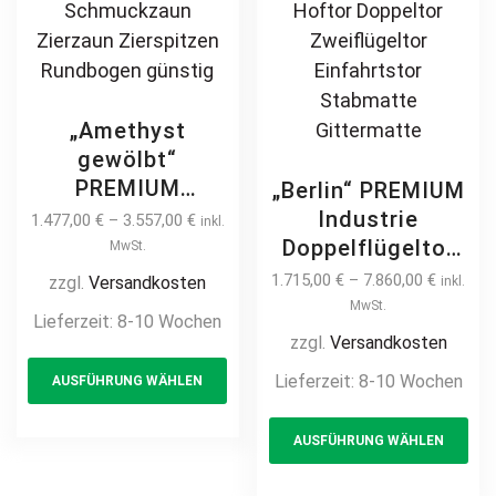
„Amethyst
gewölbt“
PREMIUM
„Berlin“ PREMIUM
Doppelflügeltor
Industrie
1.477,00
€
–
3.557,00
€
inkl.
2m – 6m manuell
Doppelflügeltor
MwSt.
/ elektrisch auf
4m – 10m
1.715,00
€
–
7.860,00
€
zzgl.
Versandkosten
inkl.
Maß Doppeltor
Industrietor 2-
MwSt.
Lieferzeit:
8-10 Wochen
Flügeltor Hoftor
flügelig
zzgl.
Versandkosten
This
Einfahrtstor
Doppelstabmatte
Lieferzeit:
8-10 Wochen
AUSFÜHRUNG WÄHLEN
product
vertikal klassisch
manuell /
schlicht
has
Th
elektrisch auf
AUSFÜHRUNG WÄHLEN
hochwertig
multiple
pr
Maß hochwertig
Metall Stahl
Metall Stahl
variants.
ha