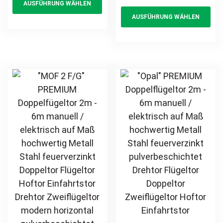
AUSFÜHRUNG WÄHLEN
product
Th
pulverbeschichtet
Doppeltor
AUSFÜHRUNG WÄHLEN
Einfahrtstor
has
pr
Flügeltor Hoftor
Torantrieb
Einfahrtstor
multiple
ha
Drehtor Flügeltor
Drehtor
variants.
mul
Hoftor Doppeltor
Zweiflügeltor
The
var
Zweiflügeltor
modern
options
Th
Gartentor
horizontal
may
opt
günstig
pulverbeschichtet
be
ma
Holz Holzoptik
chosen
be
Holzdesign
on
ch
the
on
product
th
page
pr
pa