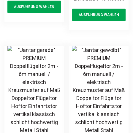
This
Gittermatte
elektrisch auf
AUSFÜHRUNG WÄHLEN
product
Th
hochwertig
Maß hochwertig
AUSFÜHRUNG WÄHLEN
Metall Stahl
has
pr
Metall Stahl
feuerverzinkt
feuerverzinkt
multiple
ha
pulverbeschichtet
pulverbeschichtet
variants.
mul
günstig privat
Drehflügeltor
The
var
Flügeltor Hoftor
options
Th
Doppeltor
may
opt
Zweiflügeltor
be
ma
Einfahrtstor
chosen
be
on
ch
the
on
product
th
page
pr
pa