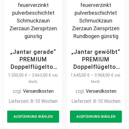
„Jantar gerade“
„Jantar gewölbt“
PREMIUM
PREMIUM
Doppelflügeltor
Doppelflügeltor
2m – 6m manuell
2m – 6m manuell
1.530,00
€
–
3.663,00
€
1.645,00
€
–
3.968,00
€
inkl.
inkl.
/ elektrisch
/ elektrisch
MwSt.
MwSt.
Kreuzmuster auf
Kreuzmuster auf
zzgl.
Versandkosten
zzgl.
Versandkosten
Maß Doppeltor
Maß Doppeltor
Lieferzeit:
8-10 Wochen
Lieferzeit:
8-10 Wochen
Flügeltor Hoftor
Flügeltor Hoftor
This
Th
Einfahrtstor
Einfahrtstor
AUSFÜHRUNG WÄHLEN
AUSFÜHRUNG WÄHLEN
product
pr
vertikal klassisch
vertikal klassisch
schlicht
schlicht
has
ha