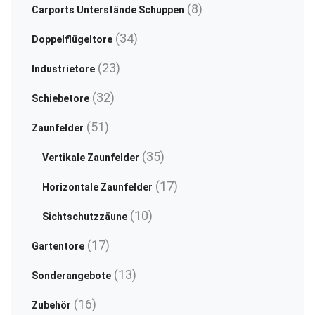
on
pr
8
8
Carports Unterstände Schuppen
the
pa
Produkte
34
34
product
Doppelflügeltore
Produkte
page
23
23
Industrietore
Produkte
32
32
Schiebetore
Produkte
51
51
Zaunfelder
Produkte
35
35
Vertikale Zaunfelder
Produkte
17
17
Horizontale Zaunfelder
Produkte
10
10
Sichtschutzzäune
Produkte
17
17
Gartentore
Produkte
13
13
Sonderangebote
Produkte
16
16
Zubehör