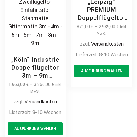
„Leipzig“
PREMIUM
Doppelflügeltor
2m – 6m
871,00
€
–
2.989,00
€
inkl.
Doppelstabmatte
MwSt.
Doppeltor
zzgl.
Versandkosten
manuell /
Lieferzeit:
8-10 Wochen
elektrisch
„Köln“ Industrie
Th
Industrietor 2-
Doppelflügeltor
AUSFÜHRUNG WÄHLEN
pr
flügelig
3m – 9m
hochwertig
ha
Industrietor 2-
1.663,00
€
–
3.866,00
€
inkl.
Metall Stahl
mul
flügelig
MwSt.
feuerverzinkt
var
Doppelstabmatte
zzgl.
Versandkosten
pulverbeschichtet
Th
8/6/8 schwere
Lieferzeit:
8-10 Wochen
auf Maß Drehtor
opt
Ausführung
Flügeltor Hoftor
This
ma
manuell /
Einfahrtstor
AUSFÜHRUNG WÄHLEN
product
be
elektrisch Antrieb