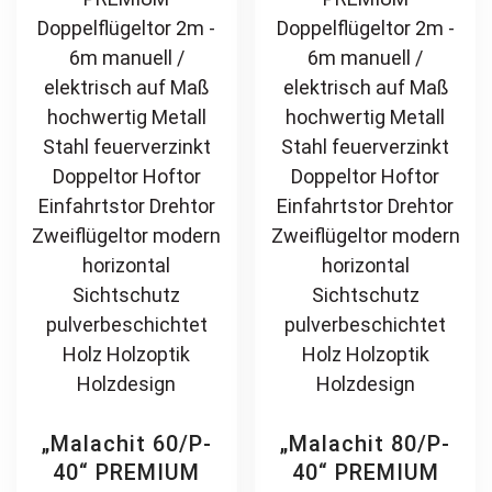
pulverbeschichtet
pulverbeschichtet
may
ma
Holz Holzoptik
Holz Holzoptik
be
be
Holzdesign
Holzdesign
chosen
ch
on
on
the
th
product
pr
page
pa
„Malachit 60/P-
„Malachit 80/P-
40“ PREMIUM
40“ PREMIUM