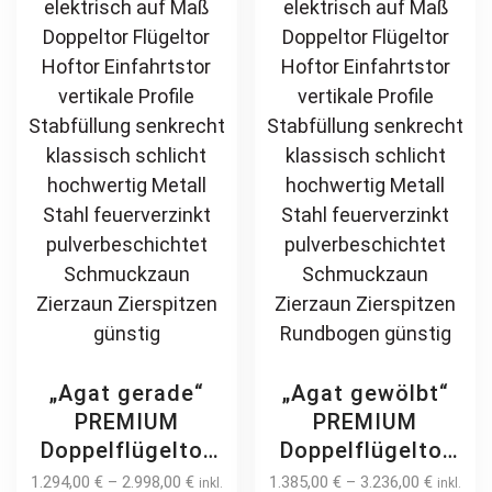
„Agat gerade“
„Agat gewölbt“
PREMIUM
PREMIUM
Doppelflügeltor
Doppelflügeltor
2m – 6m manuell
2m – 6m manuell
1.294,00
€
–
2.998,00
€
1.385,00
€
–
3.236,00
€
inkl.
inkl.