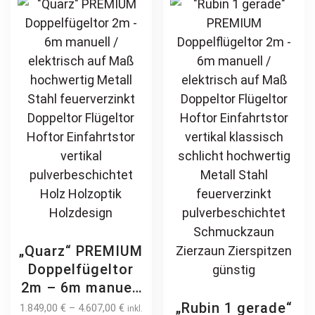
modern
The
be
horizontal
options
ch
pulverbeschichtet
may
on
Holz Holzoptik
be
th
Holzdesign
chosen
pr
on
pa
the
product
page
„Quarz“ PREMIUM
Doppelfügeltor
2m – 6m manuell
/ elektrisch auf
„Rubin 1 gerade“
1.849,00
€
–
4.607,00
€
inkl.