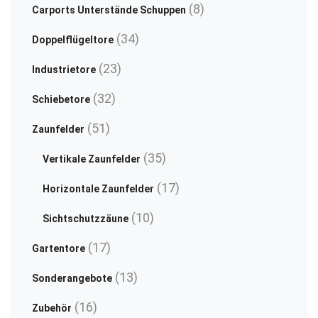
on
pr
8
8
Carports Unterstände Schuppen
the
pa
Produkte
34
34
product
Doppelflügeltore
Produkte
page
23
23
Industrietore
Produkte
32
32
Schiebetore
Produkte
51
51
Zaunfelder
Produkte
35
35
Vertikale Zaunfelder
Produkte
17
17
Horizontale Zaunfelder
Produkte
10
10
Sichtschutzzäune
Produkte
17
17
Gartentore
Produkte
13
13
Sonderangebote
Produkte
16
16
Zubehör