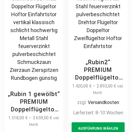
page
on
th
pr
pa
„Rubin2“
PREMIUM
Doppelflügeltor
2m – 6m manuell
1.420,00
€
–
2.893,00
€
inkl.
/ elektrisch auf
„Rubin 1 gewölbt“
MwSt.
Maß hochwertig
PREMIUM
zzgl.
Versandkosten
Metall Stahl
Doppelflügeltor
Lieferzeit:
8-10 Wochen
feuerverzinkt
2m – 6m manuell
1.518,00
€
–
3.659,00
€
inkl.
Th
pulverbeschichtet
/ elektrisch auf
MwSt.
AUSFÜHRUNG WÄHLEN
pr
Drehtor Flügeltor