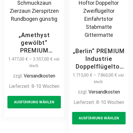
„Amethyst
gewölbt“
PREMIUM
„Berlin“ PREMIUM
Doppelflügeltor
Industrie
1.477,00
€
–
3.557,00
€
inkl.
2m – 6m manuell
Doppelflügeltor
MwSt.
/ elektrisch auf
4m – 10m
1.715,00
€
–
7.860,00
€
zzgl.
Versandkosten
inkl.
Maß Doppeltor
Industrietor 2-
MwSt.
Lieferzeit:
8-10 Wochen
Flügeltor Hoftor
flügelig
zzgl.
Versandkosten
This
Einfahrtstor
Doppelstabmatte
Lieferzeit:
8-10 Wochen
AUSFÜHRUNG WÄHLEN
product
vertikal klassisch
manuell /
schlicht
has
Th
elektrisch auf
AUSFÜHRUNG WÄHLEN
hochwertig
multiple
pr
Maß hochwertig
Metall Stahl
Metall Stahl
variants.
ha