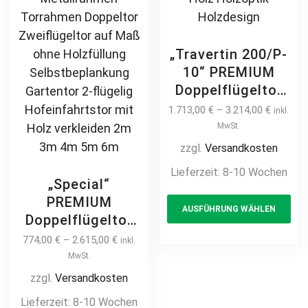
„Travertin 200/P-
10“ PREMIUM
Doppelflügeltor
2m – 5m manuell
1.713,00
€
–
3.214,00
€
inkl.
/ elektrisch auf
MwSt.
Maß hochwertig
zzgl.
Versandkosten
Metall Stahl
Lieferzeit:
8-10 Wochen
feuerverzinkt
„Special“
Th
Doppeltor Hoftor
PREMIUM
AUSFÜHRUNG WÄHLEN
pr
Einfahrtstor
Doppelflügeltor
Drehtor
ha
2m – 6m Rahmen
774,00
€
–
2.615,00
€
inkl.
Zweiflügeltor
mul
ohne Füllung –
MwSt.
modern
var
zum selbst
zzgl.
Versandkosten
horizontal
Th
beplanken /
Lieferzeit:
8-10 Wochen
blickdicht
opt