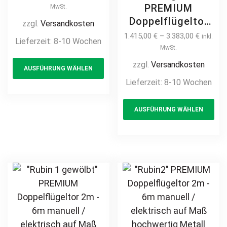
Maß hochwertig
PREMIUM
MwSt.
Metall Stahl
Doppelflügeltor
zzgl.
Versandkosten
feuerverzinkt
2m – 6m manuell
1.415,00
€
–
3.383,00
€
inkl.
Lieferzeit:
8-10 Wochen
Doppeltor
/ elektrisch auf
MwSt.
This
Flügeltor Hoftor
Maß Doppeltor
zzgl.
Versandkosten
AUSFÜHRUNG WÄHLEN
product
Einfahrtstor
Flügeltor Hoftor
Lieferzeit:
8-10 Wochen
vertikal
has
Einfahrtstor
pulverbeschichtet
multiple
Th
vertikal klassisch
AUSFÜHRUNG WÄHLEN
Holz Holzoptik
variants.
pr
schlicht
Holzdesign
hochwertig
The
ha
Metall Stahl
options
mul
feuerverzinkt
may
var
pulverbeschichtet
be
Th
Schmuckzaun
chosen
opt
Zierzaun
on
ma
Zierspitzen
the
be
günstig
product
ch