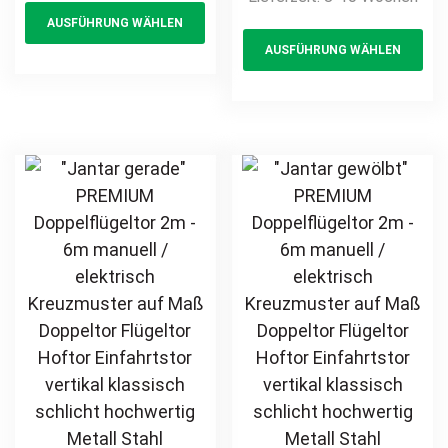
This
Gittermatte
elektrisch auf
AUSFÜHRUNG WÄHLEN
product
Th
hochwertig
Maß hochwertig
AUSFÜHRUNG WÄHLEN
Metall Stahl
has
pr
Metall Stahl
feuerverzinkt
feuerverzinkt
multiple
ha
pulverbeschichtet
pulverbeschichtet
variants.
mul
günstig privat
Drehflügeltor
The
var
Flügeltor Hoftor
options
Th
Doppeltor
may
opt
Zweiflügeltor
be
ma
Einfahrtstor
chosen
be
on
ch
the
on
product
th
page
pr
pa