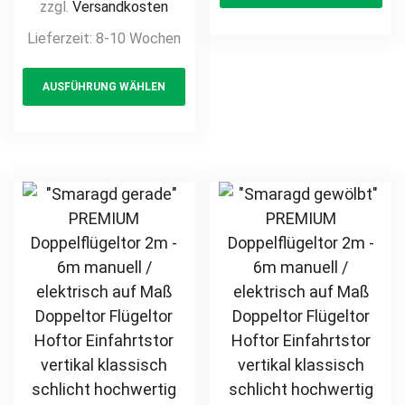
Maß Doppeltor
zzgl.
Versandkosten
Doppeltor
ha
Flügeltor Hoftor
Lieferzeit:
8-10 Wochen
Zweiflügeltor
mul
Einfahrtstor
Hoftor
This
var
vertikal klassisch
Einfahrtstor
AUSFÜHRUNG WÄHLEN
product
Th
schlicht
hochwertig
has
opt
Metall Stahl
multiple
ma
feuerverzinkt
variants.
be
pulverbeschichtet
The
ch
Schmuckzaun
options
on
Zierzaun
may
th
Zierspitzen
be
pr
Rundbogen
chosen
pa
günstig
on
the
product
page