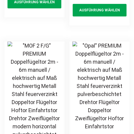
AUSFÜHRUNG WÄHLEN
product
Th
pulverbeschichtet
Doppeltor
AUSFÜHRUNG WÄHLEN
Einfahrtstor
has
pr
Flügeltor Hoftor
Torantrieb
Einfahrtstor
multiple
ha
Drehtor Flügeltor
Drehtor
variants.
mul
Hoftor Doppeltor
Zweiflügeltor
The
var
Zweiflügeltor
modern
options
Th
Gartentor
horizontal
may
opt
günstig
pulverbeschichtet
be
ma
Holz Holzoptik
chosen
be
Holzdesign
on
ch
the
on
product
th
page
pr
pa