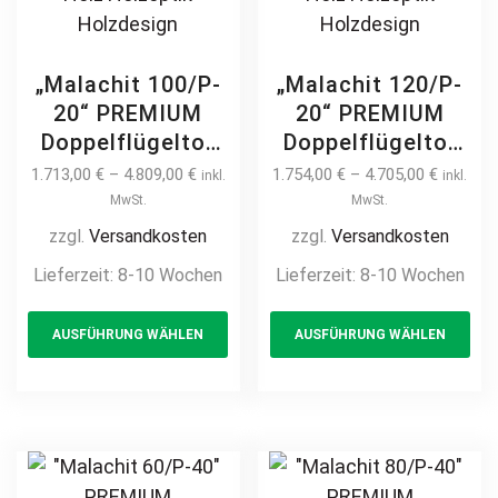
„Malachit 100/P-
„Malachit 120/P-
20“ PREMIUM
20“ PREMIUM
Doppelflügeltor
Doppelflügeltor
2m – 6m manuell
2m – 6m manuell
1.713,00
€
–
4.809,00
€
1.754,00
€
–
4.705,00
€
inkl.
inkl.
/ elektrisch auf
/ elektrisch auf
MwSt.
MwSt.
Maß hochwertig
Maß hochwertig
zzgl.
Versandkosten
zzgl.
Versandkosten
Metall Stahl
Metall Stahl
Lieferzeit:
8-10 Wochen
Lieferzeit:
8-10 Wochen
feuerverzinkt
feuerverzinkt
This
Th
Doppeltor Hoftor
Doppeltor Hoftor
AUSFÜHRUNG WÄHLEN
AUSFÜHRUNG WÄHLEN
product
pr
Einfahrtstor
Einfahrtstor
Drehtor
Drehtor
has
ha
Zweiflügeltor
Zweiflügeltor
multiple
mul
modern
modern
variants.
var
horizontal
horizontal
The
Th
Sichtschutz
Sichtschutz
options
opt