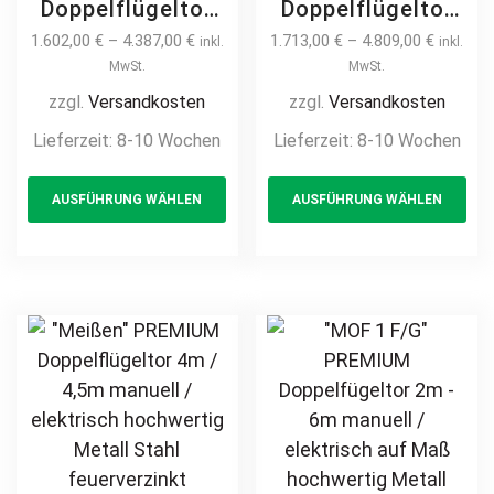
Doppelflügeltor
Doppelflügeltor
2m – 6m manuell
2m – 6m manuell
1.602,00
€
–
4.387,00
€
1.713,00
€
–
4.809,00
€
inkl.
inkl.
/ elektrisch auf
/ elektrisch auf
MwSt.
MwSt.
Maß hochwertig
Maß hochwertig
zzgl.
Versandkosten
zzgl.
Versandkosten
Metall Stahl
Metall Stahl
Lieferzeit:
8-10 Wochen
Lieferzeit:
8-10 Wochen
feuerverzinkt
feuerverzinkt
This
Th
Doppeltor Hoftor
Doppeltor Hoftor
AUSFÜHRUNG WÄHLEN
AUSFÜHRUNG WÄHLEN
product
pr
Einfahrtstor
Einfahrtstor
Drehtor
Drehtor
has
ha
Zweiflügeltor
Zweiflügeltor
multiple
mul
modern
modern
variants.
var
horizontal
horizontal
The
Th
Sichtschutz
Sichtschutz
options
opt
pulverbeschichtet
pulverbeschichtet
may
ma
Holz Holzoptik
Holz Holzoptik
be
be
Holzdesign
Holzdesign
chosen
ch
on
on