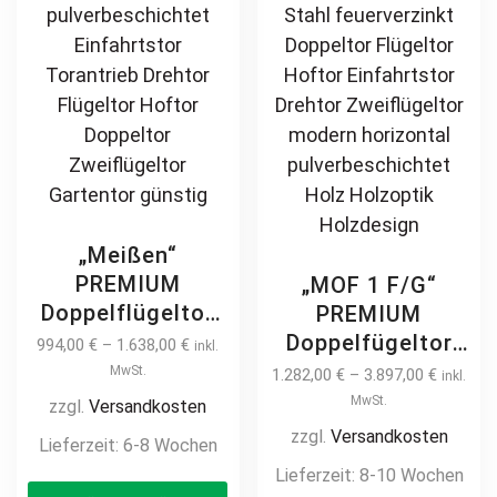
the
th
product
pr
page
pa
„Meißen“
PREMIUM
„MOF 1 F/G“
Doppelflügeltor
PREMIUM
4m / 4,5m
Doppelfügeltor
994,00
€
–
1.638,00
€
inkl.
manuell /
2m – 6m manuell
MwSt.
1.282,00
€
–
3.897,00
€
inkl.
elektrisch
/ elektrisch auf
MwSt.
zzgl.
Versandkosten
hochwertig
Maß hochwertig
zzgl.
Versandkosten
Lieferzeit:
6-8 Wochen
Metall Stahl
Metall Stahl
Lieferzeit:
8-10 Wochen
This
feuerverzinkt
feuerverzinkt