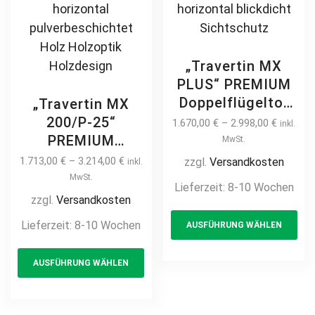
flügelig
Hofeinfahrtstor
mit Holz
„Travertin MX
verkleiden 2m 3m
PLUS“ PREMIUM
4m 5m 6m
Doppelflügeltor
„Travertin MX
2m – 5m manuell
200/P-25“
1.670,00
€
–
2.998,00
€
inkl.
/ elektrisch auf
PREMIUM
MwSt.
Maß hochwertig
Doppelflügeltor
1.713,00
€
–
3.214,00
€
zzgl.
Versandkosten
inkl.
Metall Stahl
2m – 5m manuell
MwSt.
Lieferzeit:
8-10 Wochen
feuerverzinkt
/ elektrisch auf
zzgl.
Versandkosten
Th
pulverbeschichtet
Maß hochwertig
Lieferzeit:
8-10 Wochen
AUSFÜHRUNG WÄHLEN
pr
Doppeltor Hoftor
Metall Stahl
Einfahrtstor
This
ha
feuerverzinkt
AUSFÜHRUNG WÄHLEN
Drehtor
product
mul
Doppeltor Hoftor
Zweiflügeltor
Einfahrtstor
has
var
modern
Drehtor
multiple
Th