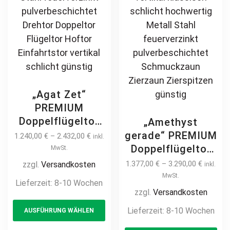
günstig
page
pa
„Agat Zet“
PREMIUM
Doppelflügeltor
„Amethyst
2m – 6m manuell
gerade“ PREMIUM
1.240,00
€
–
2.432,00
€
inkl.
/ elektrisch auf
Doppelflügeltor
MwSt.
Maß vertikale
2m – 6m manuell
1.377,00
€
–
3.290,00
€
zzgl.
Versandkosten
inkl.
Profile
/ elektrisch auf
MwSt.
Lieferzeit:
8-10 Wochen
Stabfüllung
Maß Doppeltor
zzgl.
Versandkosten
This
senkrecht
Flügeltor Hoftor
Lieferzeit:
8-10 Wochen
AUSFÜHRUNG WÄHLEN
product
hochwertig
Einfahrtstor
Metall Stahl
has
Th
vertikal klassisch