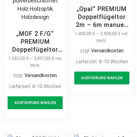
„Opal“ PREMIUM
Doppelflügeltor
2m – 6m manuell
/ elektrisch auf
„MOF 2 F/G“
1.430,00
€
–
2.900,00
€
inkl.
Maß hochwertig
PREMIUM
MwSt.
Metall Stahl
Doppelfügeltor
zzgl.
Versandkosten
feuerverzinkt
2m – 6m manuell
1.282,00
€
–
3.897,00
€
inkl.
Lieferzeit:
8-10 Wochen
pulverbeschichtet
/ elektrisch auf
MwSt.
Th
Drehtor Flügeltor
Maß hochwertig
zzgl.
Versandkosten
AUSFÜHRUNG WÄHLEN
pr
Doppeltor
Metall Stahl
Lieferzeit:
8-10 Wochen
Zweiflügeltor
ha
feuerverzinkt
Hoftor
This
mul
Doppeltor
AUSFÜHRUNG WÄHLEN
Einfahrtstor
product
var
Flügeltor Hoftor
Einfahrtstor
has
Th
Drehtor
multiple
opt
Zweiflügeltor
variants.
ma