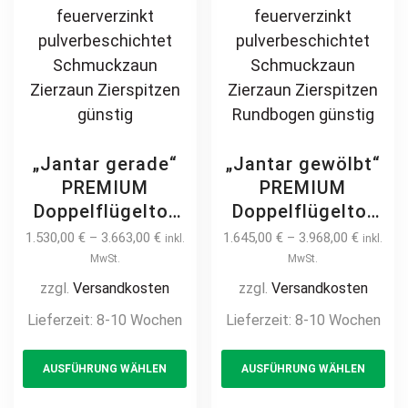
„Jantar gerade“
„Jantar gewölbt“
PREMIUM
PREMIUM
Doppelflügeltor
Doppelflügeltor
2m – 6m manuell
2m – 6m manuell
1.530,00
€
–
3.663,00
€
1.645,00
€
–
3.968,00
€
inkl.
inkl.
/ elektrisch
/ elektrisch
MwSt.
MwSt.
Kreuzmuster auf
Kreuzmuster auf
zzgl.
Versandkosten
zzgl.
Versandkosten
Maß Doppeltor
Maß Doppeltor
Lieferzeit:
8-10 Wochen
Lieferzeit:
8-10 Wochen
Flügeltor Hoftor
Flügeltor Hoftor
This
Th
Einfahrtstor
Einfahrtstor
AUSFÜHRUNG WÄHLEN
AUSFÜHRUNG WÄHLEN
product
pr
vertikal klassisch
vertikal klassisch
schlicht
schlicht
has
ha