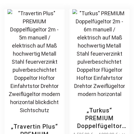
horizontal
Zweiflügeltor
variants.
opt
blickdicht
Sichtschutz
The
ma
Sichtschutz
modern
options
be
horizontal
may
ch
pulverbeschichtet
be
on
Holz Holzoptik
chosen
th
Holzdesign
on
pr
the
pa
product
page
„Turkus“
PREMIUM
Doppelfügeltor
„Travertin Plus“
2m – 6m manuell