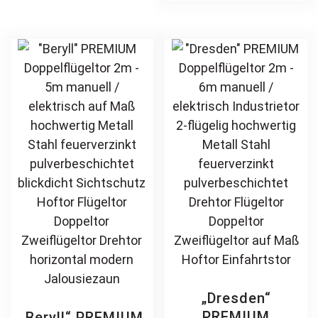
feuerverzinkt
feuerverzinkt
The
mul
pulverbeschichtet
pulverbeschichtet
options
var
Schmuckzaun
Drehflügeltor
may
Th
Zierzaun
Flügeltor Hoftor
be
opt
Zierspitzen
Doppeltor
chosen
ma
Rundbogen
Zweiflügeltor
on
be
günstig
Einfahrtstor
the
ch
Stabmatte
product
on
Gittermatte
page
th
pr
pa
„Dresden“
PREMIUM
„Beryll“ PREMIUM