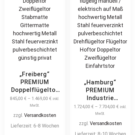
on
th
the
pr
product
pa
page
„Freiberg“
PREMIUM
„Hamburg“
Doppelflügeltor
PREMIUM
4m / 5m manuell
Industrie
845,00
€
–
1.469,00
€
inkl.
Einfahrtstor
Doppelflügeltor
MwSt.
1.724,00
€
–
7.704,00
€
inkl.
Hoftor Doppeltor
4m – 10m
MwSt.
zzgl.
Versandkosten
Zweiflügeltor
Industrietor 2-
zzgl.
Versandkosten
Lieferzeit:
6-8 Wochen
Stabmatte
flügelig manuell /
Lieferzeit:
8-10 Wochen