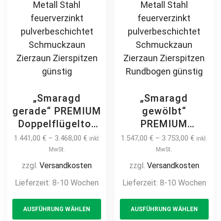
„Smaragd
„Smaragd
gerade“ PREMIUM
gewölbt“
Doppelflügeltor
PREMIUM
2m – 6m manuell
Doppelflügeltor
1.441,00
€
–
3.468,00
€
1.547,00
€
–
3.753,00
€
inkl.
inkl.
/ elektrisch auf
2m – 6m manuell
MwSt.
MwSt.
Maß Doppeltor
/ elektrisch auf
zzgl.
Versandkosten
zzgl.
Versandkosten
Flügeltor Hoftor
Maß Doppeltor
Lieferzeit:
8-10 Wochen
Lieferzeit:
8-10 Wochen
Einfahrtstor
Flügeltor Hoftor
This
Th
vertikal klassisch
Einfahrtstor
AUSFÜHRUNG WÄHLEN
AUSFÜHRUNG WÄHLEN
product
pr
schlicht
vertikal klassisch