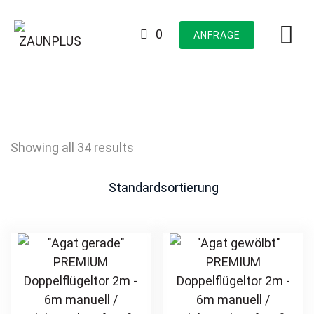
Skip
to
0
ANFRAGE
content
Showing all 34 results