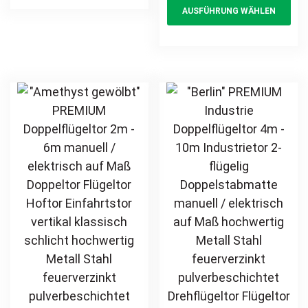
AUSFÜHRUNG WÄHLEN
feuerverzinkt
multiple
pr
schlicht
pulverbeschichtet
hochwertig
variants.
ha
Drehtor Doppeltor
Metall Stahl
The
mul
Flügeltor Hoftor
feuerverzinkt
options
var
Einfahrtstor
pulverbeschichtet
may
Th
vertikal schlicht
Schmuckzaun
be
opt
günstig
Zierzaun
chosen
ma
Zierspitzen
on
be
günstig
the
ch
product
on
page
th
pr
pa