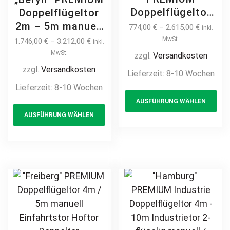
Doppelflügeltor
Doppelflügeltor
2m – 6m manuell
2m – 5m manuell
774,00
€
–
2.615,00
€
inkl.
/ elektrisch
/ elektrisch auf
MwSt.
1.746,00
€
–
3.212,00
€
inkl.
Industrietor 2-
Maß hochwertig
MwSt.
zzgl.
Versandkosten
flügelig
Metall Stahl
zzgl.
Versandkosten
Lieferzeit:
8-10 Wochen
hochwertig
feuerverzinkt
Lieferzeit:
8-10 Wochen
Th
Metall Stahl
pulverbeschichtet
AUSFÜHRUNG WÄHLEN
This
pr
feuerverzinkt
blickdicht
AUSFÜHRUNG WÄHLEN
pulverbeschichtet
product
ha
Sichtschutz
Drehtor Flügeltor
Hoftor Flügeltor
has
mul
Doppeltor
Doppeltor
multiple
var
Zweiflügeltor auf
Zweiflügeltor
variants.
Th
Maß Hoftor
Drehtor
The
opt
Einfahrtstor
horizontal
options
ma
modern
may
be
Jalousiezaun
be
ch
chosen
on