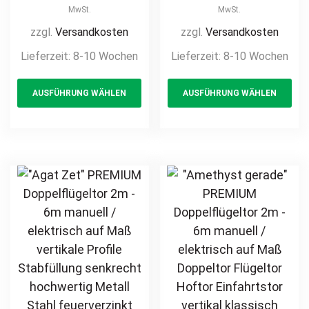
/ elektrisch auf
/ elektrisch auf
MwSt.
MwSt.
Maß Doppeltor
Maß Doppeltor
zzgl.
Versandkosten
zzgl.
Versandkosten
Flügeltor Hoftor
Flügeltor Hoftor
Lieferzeit:
8-10 Wochen
Lieferzeit:
8-10 Wochen
Einfahrtstor
Einfahrtstor
This
Th
vertikale Profile
vertikale Profile
AUSFÜHRUNG WÄHLEN
AUSFÜHRUNG WÄHLEN
product
pr
Stabfüllung
Stabfüllung
senkrecht
senkrecht
has
ha
klassisch
klassisch
multiple
mul
schlicht
schlicht
variants.
var
hochwertig
hochwertig
The
Th
Metall Stahl
Metall Stahl
options
opt
feuerverzinkt
feuerverzinkt
may
ma
pulverbeschichtet
pulverbeschichtet
be
be
Schmuckzaun
Schmuckzaun
chosen
ch
Zierzaun
Zierzaun
on
on
Zierspitzen
Zierspitzen
the
th
günstig
Rundbogen
product
pr