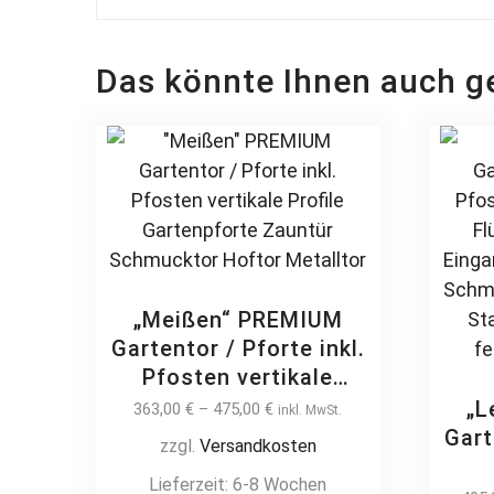
Das könnte Ihnen auch g
„Meißen“ PREMIUM
Gartentor / Pforte inkl.
Pfosten vertikale
Profile Gartenpforte
„L
363,00
€
–
475,00
€
inkl. MwSt.
Zauntür Schmucktor
Gart
zzgl.
Versandkosten
Hoftor Metalltor
Lieferzeit:
6-8 Wochen