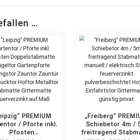
efallen …
eipzig“ PREMIUM
„Freiberg“ PREM
entor / Pforte inkl.
Schiebetor 4m /
Pfosten
freitragend Stabm