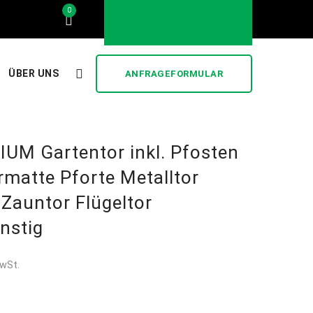
0
..... stilvoll und günstig .....
ÜBER UNS
ANFRAGEFORMULAR
IUM Gartentor inkl. Pfosten
rmatte Pforte Metalltor
 Zauntor Flügeltor
nstig
MwSt.