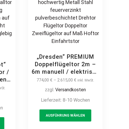
page
product
page
„Dresden“ PREMIUM
Doppelflügeltor 2m –
t“
6m manuell / elektrisch
r /
Industrietor 2-flügelig
ten
774,00
€
–
2.615,00
€
inkl. MwSt.
hochwertig Metall
e
wSt.
zzgl.
Versandkosten
Stahl feuerverzinkt
ntür
Lieferzeit:
8-10 Wochen
pulverbeschichtet
or
en
Drehtor Flügeltor
or
This
Doppeltor
AUSFÜHRUNG WÄHLEN
itzen
This
product
Zweiflügeltor auf Maß
Maß
product
has