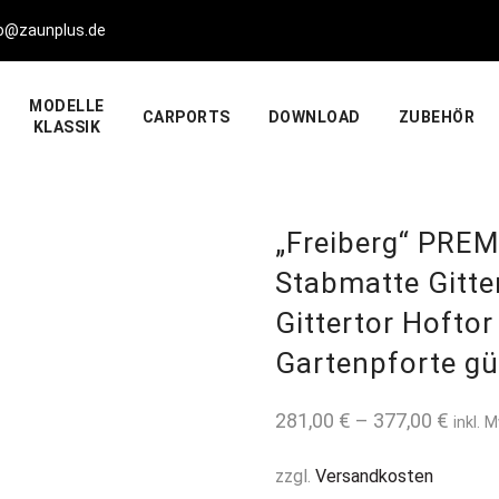
fo@zaunplus.de
MODELLE
CARPORTS
DOWNLOAD
ZUBEHÖR
KLASSIK
„Freiberg“ PREM
Stabmatte Gitte
Gittertor Hoftor
Gartenpforte gü
281,00
€
–
377,00
€
inkl. 
zzgl.
Versandkosten