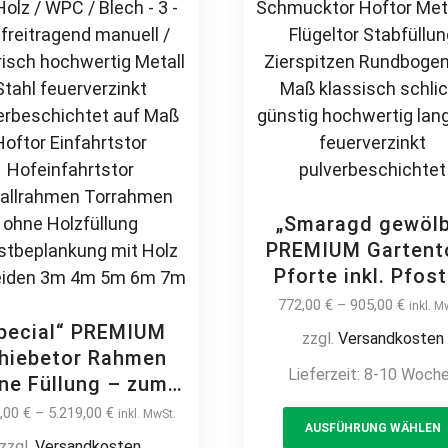
page
„Smaragd gewölb
PREMIUM Gartento
Pforte inkl. Pfos
vertikale Profil
772,00
€
–
905,00
€
inkl. M
Gartenpforte Zau
pecial“ PREMIUM
zzgl.
Versandkosten
Schmucktor Hoft
hiebetor Rahmen
Lieferzeit:
8-10 Woch
Metalltor Flügelt
ne Füllung – zum
Stabfüllung Ziersp
lbst beplanken /
1,00
€
–
5.219,00
€
inkl. MwSt.
Rundbogen auf 
AUSFÜHRUNG WÄHLEN
bst gestalten mit
zzgl.
Versandkosten