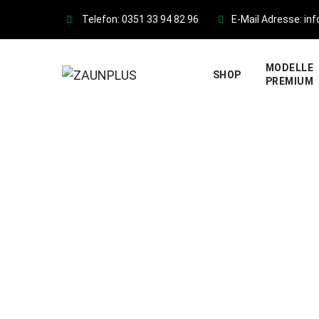
Skip
Telefon: 0351 33 94 82 96
E-Mail Adresse: in
to
content
MODELLE
SHOP
PREMIUM