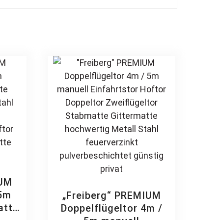
IUM
 5m
„Freiberg“ PREMIUM
atte
Doppelflügeltor 4m /