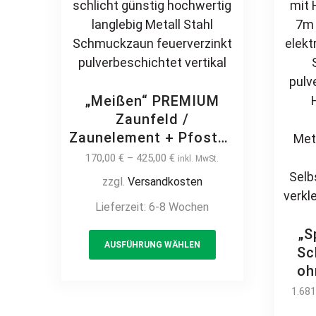
„Meißen“ PREMIUM
Zaunfeld /
Zaunelement + Pfosten
Gartenzaun Metallzaun
170,00
€
–
425,00
€
inkl. MwSt.
klassisch schlicht
zzgl.
Versandkosten
günstig hochwertig
Lieferzeit:
6-8 Wochen
langlebig Metall Stahl
Schmuckzaun
This
„S
feuerverzinkt
AUSFÜHRUNG WÄHLEN
product
Sc
pulverbeschichtet
has
oh
vertikal
multiple
se
1.68
variants.
sel