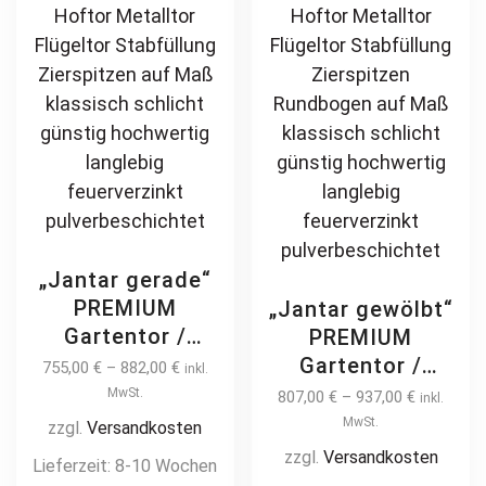
the
pa
product
page
„Jantar gerade“
PREMIUM
„Jantar gewölbt“
Gartentor /
PREMIUM
Pforte inkl.
Gartentor /
755,00
€
–
882,00
€
inkl.
Pfosten
Pforte inkl.
MwSt.
807,00
€
–
937,00
€
inkl.
Kreuzmuster
Pfosten
MwSt.
zzgl.
Versandkosten
vertikale Profile
Kreuzmuster
zzgl.
Versandkosten
Lieferzeit:
8-10 Wochen
Gartenpforte
vertikale Profile