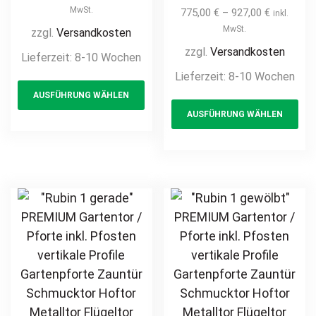
Pfosten vertikale
Pforte inkl.
MwSt.
775,00
€
–
927,00
€
inkl.
Profile
Pfosten vertikale
MwSt.
zzgl.
Versandkosten
Gartenpforte
Profile
zzgl.
Versandkosten
Lieferzeit:
8-10 Wochen
Zauntür
Gartenpforte
Lieferzeit:
8-10 Wochen
This
Schmucktor
Zauntür
AUSFÜHRUNG WÄHLEN
product
Th
Hoftor Metalltor
Schmucktor
AUSFÜHRUNG WÄHLEN
Flügeltor
has
pr
Hoftor Metalltor
Stabfüllung
Flügeltor
multiple
ha
Zierspitzen auf
Stabfüllung
variants.
mul
Maß klassisch
Zierspitzen
The
var
schlicht günstig
Rundbogen auf
options
Th
hochwertig
Maß klassisch
may
opt
langlebig
schlicht günstig
be
ma
feuerverzinkt
hochwertig
chosen
be
pulverbeschichtet
langlebig
on
ch
feuerverzinkt
the
on
pulverbeschichtet
product
th