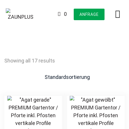
Skip
to
0
ANFRAGE
content
Showing all 17 results