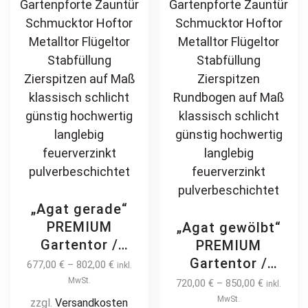
„Agat gerade“
PREMIUM
„Agat gewölbt“
Gartentor /
PREMIUM
Pforte inkl.
Gartentor /
677,00
€
–
802,00
€
inkl.
Pfosten vertikale
Pforte inkl.
MwSt.
720,00
€
–
850,00
€
inkl.
Profile
Pfosten vertikale
MwSt.
zzgl.
Versandkosten