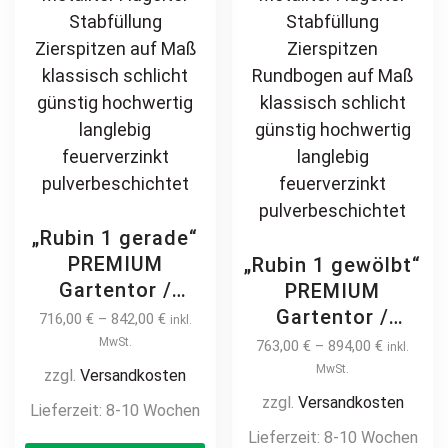
page
pr
pa
„Rubin 1 gerade“
PREMIUM
„Rubin 1 gewölbt“
Gartentor /
PREMIUM
Pforte inkl.
Gartentor /
716,00
€
–
842,00
€
inkl.
Pfosten vertikale
Pforte inkl.
MwSt.
763,00
€
–
894,00
€
inkl.
Profile
Pfosten vertikale
MwSt.
zzgl.
Versandkosten
Gartenpforte
Profile
zzgl.
Versandkosten
Lieferzeit:
8-10 Wochen
Zauntür
Gartenpforte
Lieferzeit:
8-10 Wochen
This
Schmucktor
Zauntür