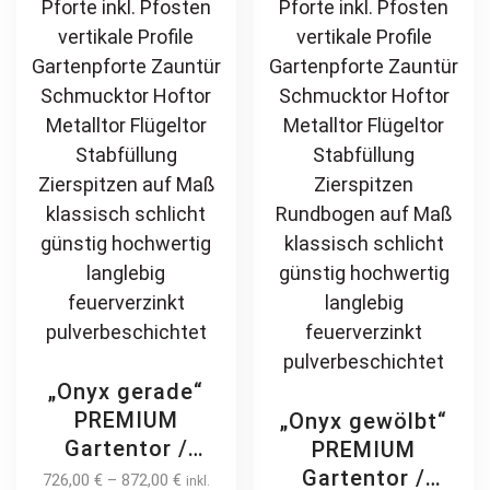
may
pr
be
pa
chosen
on
the
product
page
„Onyx gerade“
PREMIUM
„Onyx gewölbt“
Gartentor /
PREMIUM
Pforte inkl.
Gartentor /
726,00
€
–
872,00
€
inkl.