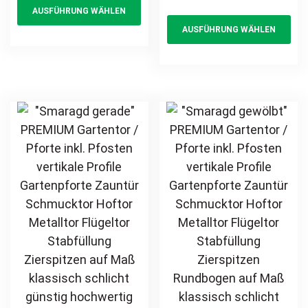
AUSFÜHRUNG WÄHLEN
product
Th
Hoftor Metalltor
Schmucktor
AUSFÜHRUNG WÄHLEN
Flügeltor
has
pr
Hoftor Metalltor
Stabfüllung
Flügeltor
multiple
ha
Zierspitzen auf
Stabfüllung
variants.
mul
Maß klassisch
Zierspitzen
The
var
schlicht günstig
Rundbogen auf
options
Th
hochwertig
Maß klassisch
may
opt
langlebig
schlicht günstig
be
ma
feuerverzinkt
hochwertig
chosen
be
pulverbeschichtet
langlebig
on
ch
feuerverzinkt
the
on
pulverbeschichtet
product
th
page
pr
pa