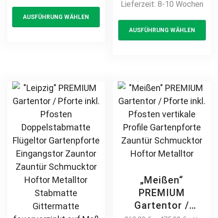
Lieferzeit:
8-10 Wochen
This
Zauntür
Gartenpforte
AUSFÜHRUNG WÄHLEN
product
Th
Schmucktor
Zauntür
AUSFÜHRUNG WÄHLEN
Hoftor Metalltor
has
pr
Schmucktor
Flügeltor
Hoftor Metalltor
multiple
ha
Stabfüllung
Flügeltor
variants.
mul
Zierspitzen auf
Stabfüllung
The
var
Maß klassisch
Zierspitzen
options
Th
schlicht günstig
Rundbogen auf
may
opt
hochwertig
Maß klassisch
be
ma
langlebig
schlicht günstig
chosen
be
feuerverzinkt
hochwertig
on
ch
pulverbeschichtet
langlebig
the
on
feuerverzinkt
product
th
pulverbeschichtet
page
pr
„Meißen“
pa
PREMIUM
Gartentor /
Pforte inkl.