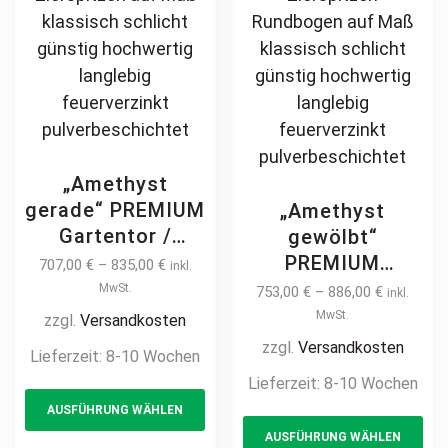
„Amethyst
gerade“ PREMIUM
„Amethyst
Gartentor /
gewölbt“
Pforte inkl.
PREMIUM
707,00
€
–
835,00
€
inkl.
Pfosten vertikale
Gartentor /
MwSt.
753,00
€
–
886,00
€
inkl.
Profile
Pforte inkl.
MwSt.
zzgl.
Versandkosten
Gartenpforte
Pfosten vertikale
zzgl.
Versandkosten
Lieferzeit:
8-10 Wochen
Zauntür
Profile
Lieferzeit:
8-10 Wochen
This
Schmucktor
Gartenpforte
AUSFÜHRUNG WÄHLEN
product
Th
Hoftor Metalltor
Zauntür
AUSFÜHRUNG WÄHLEN
Flügeltor
has
pr
Schmucktor