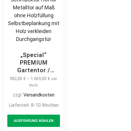
„Special“
PREMIUM
Gartentor /
Pforte Rahmen
382,00
€
–
1.069,00
€
inkl.
ohne Füllung –
MwSt.
zum selbst
zzgl.
Versandkosten
beplanken /
Lieferzeit:
8-10 Wochen
selbst gestalten
This
mit Holz / WPC /
AUSFÜHRUNG WÄHLEN
product
Blech – inkl.
Pfosten
has