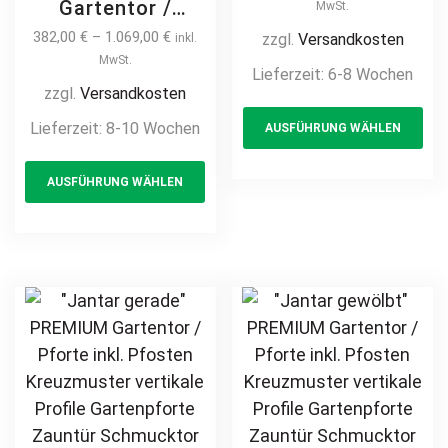
Stabmatte
Gartentor /
MwSt.
Gittermatte
Pforte inkl.
382,00
€
–
1.069,00
€
zzgl.
Versandkosten
inkl.
Pforte Metalltor
Pfosten
MwSt.
Lieferzeit:
6-8 Wochen
Gittertor Hoftor
Stabfüllung
zzgl.
Versandkosten
Th
Zauntor Flügeltor
vertikale Profile
Lieferzeit:
8-10 Wochen
AUSFÜHRUNG WÄHLEN
pr
Gartenpforte
Gartenpforte
günstig
This
ha
Eingangstor
AUSFÜHRUNG WÄHLEN
product
mul
Zauntor Zauntür
Schmucktor
has
var
Hoftor Metalltor
multiple
Th
Flügeltor
variants.
opt
feuerverzinkt auf
The
ma
Maß
options
be
may
ch
be
on
chosen
th
on
pr