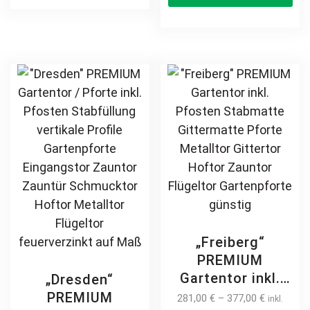
Stabfüllung
Hoftor Metalltor
multiple
ha
Zierspitzen auf
Flügeltor
variants.
mul
Maß klassisch
Stabfüllung
The
var
schlicht günstig
Zierspitzen
options
Th
hochwertig
Rundbogen auf
may
opt
langlebig
Maß klassisch
be
ma
feuerverzinkt
schlicht günstig
chosen
be
pulverbeschichtet
hochwertig
on
ch
langlebig
the
on
feuerverzinkt
product
th
pulverbeschichtet
page
pr
pa
„Freiberg“
PREMIUM
Gartentor inkl.
„Dresden“
Pfosten
PREMIUM
281,00
€
–
377,00
€
inkl.