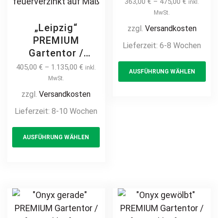
363,00
€
–
475,00
€
inkl.
Pfosten vertikale
MwSt.
Profile
„Leipzig“
zzgl.
Versandkosten
Gartenpforte
PREMIUM
Lieferzeit:
6-8 Wochen
Zauntür
Gartentor /
Th
Schmucktor
Pforte inkl.
405,00
€
–
1.135,00
€
inkl.
AUSFÜHRUNG WÄHLEN
pr
Hoftor Metalltor
Pfosten
MwSt.
ha
Doppelstabmatte
zzgl.
Versandkosten
mul
Flügeltor
Lieferzeit:
8-10 Wochen
var
Gartenpforte
This
Th
Eingangstor
AUSFÜHRUNG WÄHLEN
product
opt
Zauntor Zauntür
Schmucktor
has
ma
Hoftor Metalltor
multiple
be
Stabmatte
variants.
ch
Gittermatte
The
on
feuerverzinkt auf
options
th
Maß