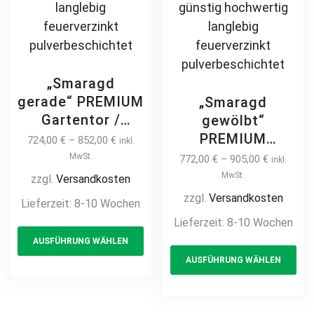
„Smaragd
gerade“ PREMIUM
„Smaragd
Gartentor /
gewölbt“
Pforte inkl.
PREMIUM
724,00
€
–
852,00
€
inkl.
Pfosten vertikale
Gartentor /
MwSt.
772,00
€
–
905,00
€
inkl.
Profile
Pforte inkl.
MwSt.
zzgl.
Versandkosten
Gartenpforte
Pfosten vertikale
zzgl.
Versandkosten
Lieferzeit:
8-10 Wochen
Zauntür
Profile
Lieferzeit:
8-10 Wochen
This
Schmucktor
Gartenpforte
AUSFÜHRUNG WÄHLEN
product
Th
Hoftor Metalltor
Zauntür
AUSFÜHRUNG WÄHLEN
Flügeltor
has
pr
Schmucktor
Stabfüllung
Hoftor Metalltor
multiple
ha
Zierspitzen auf
Flügeltor
variants.
mul