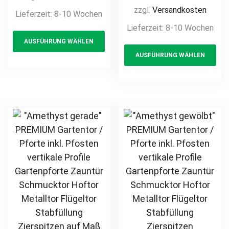
Gartenpforte
Profile
zzgl.
Versandkosten
Lieferzeit:
8-10 Wochen
Zauntür
Gartenpforte
Lieferzeit:
8-10 Wochen
This
Schmucktor
Zauntür
AUSFÜHRUNG WÄHLEN
product
Th
Hoftor Metalltor
Schmucktor
AUSFÜHRUNG WÄHLEN
Flügeltor
has
pr
Hoftor Metalltor
Stabfüllung
Flügeltor
multiple
ha
Zierspitzen auf
Stabfüllung
variants.
mul
Maß klassisch
Zierspitzen
The
var
schlicht günstig
Rundbogen auf
options
Th
hochwertig
Maß klassisch
may
opt
langlebig
schlicht günstig
be
ma
feuerverzinkt
hochwertig
chosen
be
pulverbeschichtet
langlebig
on
ch
feuerverzinkt
the
on
pulverbeschichtet
product
th
page
pr
pa