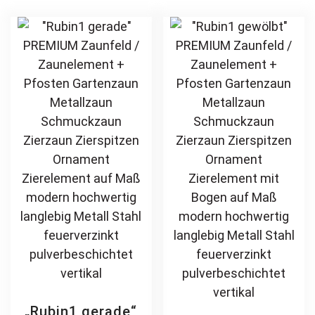
Maß klassisch
Zierspitzen
The
var
schlicht günstig
Rundbogen auf
options
Th
hochwertig
Maß klassisch
may
opt
langlebig
schlicht günstig
be
ma
feuerverzinkt
hochwertig
chosen
be
pulverbeschichtet
langlebig
on
ch
feuerverzinkt
the
on
pulverbeschichtet
product
th
page
pr
pa
„Rubin1 gerade“