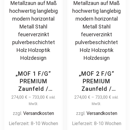
Holzdesign
chosen
pr
on
pa
the
product
page
„MOF 1 F/G“
„MOF 2 F/G“
PREMIUM
PREMIUM
Zaunfeld /
Zaunfeld /
Zaunelement +
Zaunelement +
274,00
€
–
733,00
€
274,00
€
–
733,00
€
inkl.
inkl.
Pfosten
Pfosten
MwSt.
MwSt.
Gartenzaun
Gartenzaun
zzgl.
Versandkosten
zzgl.
Versandkosten
Metallzaun auf
Metallzaun auf
Lieferzeit:
8-10 Wochen
Lieferzeit:
8-10 Wochen
Maß hochwertig
Maß hochwertig