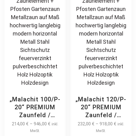
Zierelement
pulverbeschichtet
be
be
feuerverzinkt
vertikal
chosen
ch
pulverbeschichtet
on
on
vertikal
the
th
product
pr
page
pa
„Malachit 100/P-
„Malachit 120/P-
20“ PREMIUM
20“ PREMIUM
Zaunfeld /
Zaunfeld /
Zaunelement +
Zaunelement +
214,00
€
–
946,00
€
232,00
€
–
918,00
€
inkl.
inkl.
Pfosten
Pfosten
MwSt.
MwSt.