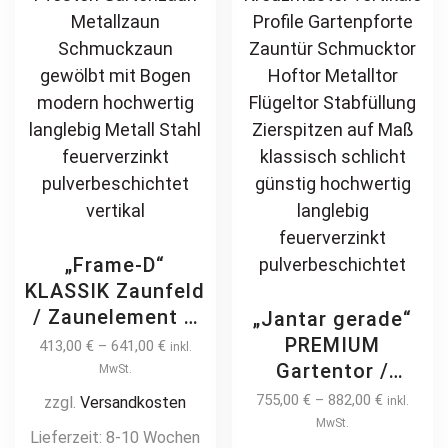
on
ch
the
on
product
th
page
pr
pa
„Frame-D“
KLASSIK Zaunfeld
/ Zaunelement +
„Jantar gerade“
Pfosten
PREMIUM
413,00
€
–
641,00
€
inkl.
Gartenzaun
Gartentor /
MwSt.
Metallzaun
Pforte inkl.
755,00
€
–
882,00
€
zzgl.
Versandkosten
inkl.
Schmuckzaun
Pfosten
MwSt.
Lieferzeit:
8-10 Wochen
gewölbt mit