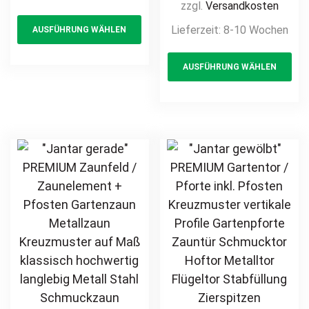
Kreuzmuster
zzgl.
Versandkosten
This
Bogen modern
vertikale Profile
Lieferzeit:
8-10 Wochen
AUSFÜHRUNG WÄHLEN
product
hochwertig
Gartenpforte
langlebig Metall
has
Th
Zauntür
AUSFÜHRUNG WÄHLEN
Stahl
multiple
pr
Schmucktor
feuerverzinkt
Hoftor Metalltor
variants.
ha
pulverbeschichtet
Flügeltor
The
mul
vertikal
Stabfüllung
options
var
Zierspitzen auf
may
Th
Maß klassisch
be
opt
schlicht günstig
chosen
ma
hochwertig
on
be
langlebig
the
ch
feuerverzinkt
product
on
pulverbeschichtet
page
th
pr
pa