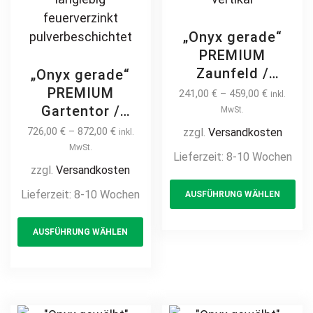
„Onyx gerade“
PREMIUM
Zaunfeld /
„Onyx gerade“
Zaunelement +
PREMIUM
241,00
€
–
459,00
€
inkl.
Pfosten
Gartentor /
MwSt.
Gartenzaun
Pforte inkl.
726,00
€
–
872,00
€
zzgl.
Versandkosten
inkl.
Metallzaun auf
Pfosten vertikale
MwSt.
Lieferzeit:
8-10 Wochen
Maß modern
Profile
zzgl.
Versandkosten
Th
hochwertig
Gartenpforte
Lieferzeit:
8-10 Wochen
AUSFÜHRUNG WÄHLEN
pr
langlebig Metall
Zauntür
Stahl
This
ha
Schmucktor
AUSFÜHRUNG WÄHLEN
Schmuckzaun
product
mul
Hoftor Metalltor
Zierzaun
Flügeltor
has
var
Zierspitzen
Stabfüllung
multiple
Th
feuerverzinkt
Zierspitzen auf
variants.
opt
pulverbeschichtet
Maß klassisch
The
ma