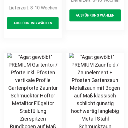
Lieferzeit:
8-10 Wochen
Maß klassisch
Gartenpforte
Lieferzeit:
8-10 Wochen
Th
schlicht günstig
Zauntür
AUSFÜHRUNG WÄHLEN
This
pr
hochwertig
Schmucktor
AUSFÜHRUNG WÄHLEN
langlebig Metall
product
ha
Hoftor Metalltor
Stahl
Flügeltor
has
mul
Schmuckzaun
Stabfüllung
multiple
var
Zierzaun
Zierspitzen auf
variants.
Th
Zierspitzen
Maß klassisch
The
opt
feuerverzinkt
schlicht günstig
options
ma
pulverbeschichtet
hochwertig
may
be
vertikal
langlebig
be
ch
feuerverzinkt
chosen
on
pulverbeschichtet
on
th
the
pr
product
pa
page