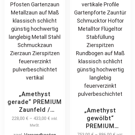
langlebig
on
be
feuerverzinkt
the
ch
pulverbeschichtet
product
on
page
th
pr
pa
„Amethyst
gerade“ PREMIUM
Zaunfeld /
„Amethyst
Zaunelement +
gewölbt“
228,00
€
–
433,00
€
inkl.
Pfosten
PREMIUM
MwSt.
Gartenzaun
Gartentor /
753,00
€
–
886,00
€
inkl.