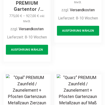
Pfosten
PREMIUM
MwSt.
Gartenzaun
Gartentor /
zzgl.
Versandkosten
Metallzaun mit
Pforte inkl.
775,00
€
–
927,00
€
inkl.
Lieferzeit:
8-10 Wochen
Bogen auf Maß
Pfosten vertikale
MwSt.
Th
hochwertig
Profile
zzgl.
Versandkosten
AUSFÜHRUNG WÄHLEN
pr
langlebig Metall
Gartenpforte
Lieferzeit:
8-10 Wochen
Stahl
ha
Zauntür
Schmuckzaun
This
mul
Schmucktor
AUSFÜHRUNG WÄHLEN
Zierzaun
product
var
Hoftor Metalltor
Zierspitzen
Flügeltor
has
Th
feuerverzinkt
Stabfüllung
multiple
opt
pulverbeschichtet
Zierspitzen
variants.
ma
vertikal
Rundbogen auf
The
be
Maß klassisch
options
ch
schlicht günstig
may
on
hochwertig
be
th
langlebig
chosen
pr