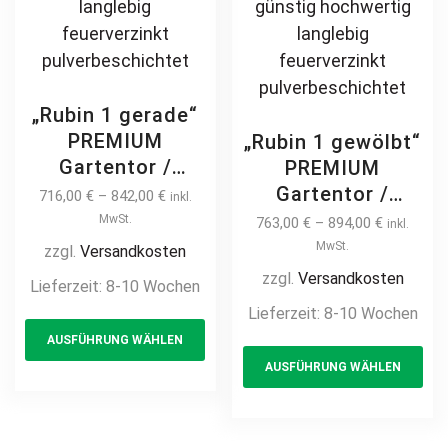
„Rubin 1 gerade“
PREMIUM
„Rubin 1 gewölbt“
Gartentor /
PREMIUM
Pforte inkl.
Gartentor /
716,00
€
–
842,00
€
inkl.
Pfosten vertikale
Pforte inkl.
MwSt.
763,00
€
–
894,00
€
inkl.
Profile
Pfosten vertikale
MwSt.
zzgl.
Versandkosten
Gartenpforte
Profile
zzgl.
Versandkosten
Lieferzeit:
8-10 Wochen
Zauntür
Gartenpforte
Lieferzeit:
8-10 Wochen
This
Schmucktor
Zauntür
AUSFÜHRUNG WÄHLEN
product
Th
Hoftor Metalltor
Schmucktor
AUSFÜHRUNG WÄHLEN
Flügeltor
has
pr
Hoftor Metalltor
Stabfüllung
Flügeltor
multiple
ha
Zierspitzen auf
Stabfüllung
variants.
mul