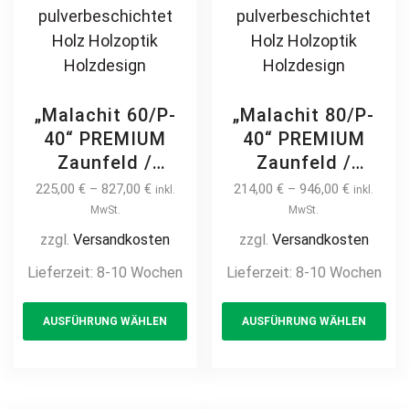
„Malachit 60/P-
„Malachit 80/P-
40“ PREMIUM
40“ PREMIUM
Zaunfeld /
Zaunfeld /
Zaunelement +
Zaunelement +
225,00
€
–
827,00
€
214,00
€
–
946,00
€
inkl.
inkl.
Pfosten
Pfosten
MwSt.
MwSt.
Gartenzaun
Gartenzaun
zzgl.
Versandkosten
zzgl.
Versandkosten
Metallzaun auf
Metallzaun auf
Lieferzeit:
8-10 Wochen
Lieferzeit:
8-10 Wochen
Maß hochwertig
Maß hochwertig
This
Th
langlebig modern
langlebig modern
AUSFÜHRUNG WÄHLEN
AUSFÜHRUNG WÄHLEN
product
pr
horizontal Metall
horizontal Metall
Stahl
Stahl
has
ha
feuerverzinkt
feuerverzinkt
multiple
mul
pulverbeschichtet
pulverbeschichtet
variants.
var