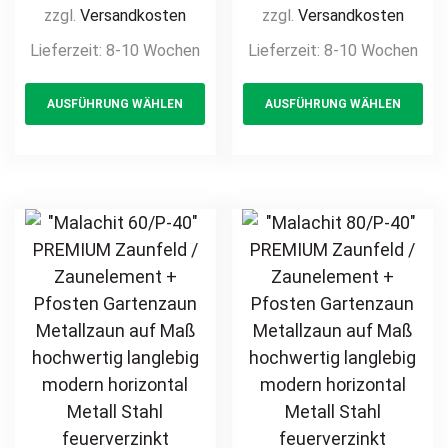
Gartenzaun
Gartenzaun
zzgl.
Versandkosten
zzgl.
Versandkosten
Metallzaun auf
Metallzaun auf
Lieferzeit:
8-10 Wochen
Lieferzeit:
8-10 Wochen
Maß hochwertig
Maß hochwertig
This
Th
langlebig modern
langlebig modern
AUSFÜHRUNG WÄHLEN
AUSFÜHRUNG WÄHLEN
product
pr
horizontal Metall
horizontal Metall
Stahl Sichtschutz
Stahl Sichtschutz
has
ha
feuerverzinkt
feuerverzinkt
multiple
mul
pulverbeschichtet
pulverbeschichtet
variants.
var
Holz Holzoptik
Holz Holzoptik
The
Th
Holzdesign
Holzdesign
options
opt
may
ma
be
be
chosen
ch
on
on
the
th
product
pr
page
pa