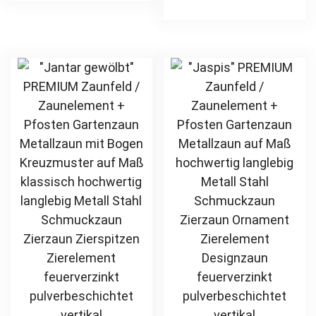
Stahl
Hoftor Metalltor
multiple
ha
Schmuckzaun
Flügeltor
variants.
mul
Zierzaun
Stabfüllung
The
var
Zierspitzen
Zierspitzen
options
Th
Zierelement
Rundbogen auf
may
opt
feuerverzinkt
Maß klassisch
be
ma
pulverbeschichtet
schlicht günstig
chosen
be
vertikal
hochwertig
on
ch
langlebig
the
on
feuerverzinkt
product
th
pulverbeschichtet
page
pr
pa