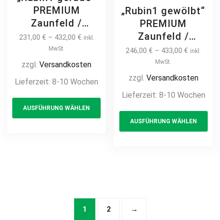
PREMIUM
„Rubin1 gewölbt“
Zaunfeld /
PREMIUM
Zaunelement +
Zaunfeld /
231,00
€
–
432,00
€
inkl.
Pfosten
Zaunelement +
MwSt.
246,00
€
–
433,00
€
inkl.
Gartenzaun
Pfosten
MwSt.
zzgl.
Versandkosten
Metallzaun
Gartenzaun
zzgl.
Versandkosten
Lieferzeit:
8-10 Wochen
Schmuckzaun
Metallzaun
Lieferzeit:
8-10 Wochen
This
Zierzaun
Schmuckzaun
AUSFÜHRUNG WÄHLEN
product
Th
Zierspitzen
Zierzaun
AUSFÜHRUNG WÄHLEN
Ornament
has
pr
Zierspitzen
Zierelement auf
Ornament
multiple
ha
Maß modern
Zierelement mit
variants.
mul
hochwertig
Bogen auf Maß
The
var
langlebig Metall
modern
options
Th
Stahl
hochwertig
may
opt
feuerverzinkt
langlebig Metall
be
ma
1
2
→
pulverbeschichtet
Stahl
chosen
be