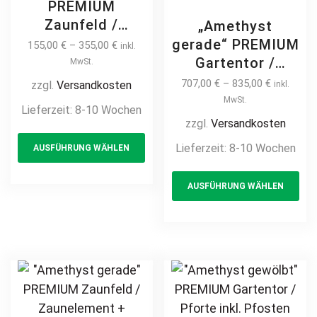
PREMIUM
Zaunfeld /
„Amethyst
Zaunelement +
gerade“ PREMIUM
155,00
€
–
355,00
€
inkl.
Pfosten
Gartentor /
MwSt.
Gartenzaun
Pforte inkl.
707,00
€
–
835,00
€
zzgl.
Versandkosten
inkl.
Metallzaun auf
Pfosten vertikale
MwSt.
Lieferzeit:
8-10 Wochen
Maß modern
Profile
zzgl.
Versandkosten
This
schlicht günstig
Gartenpforte
Lieferzeit:
8-10 Wochen
AUSFÜHRUNG WÄHLEN
product
hochwertig
Zauntür
langlebig Metall
has
Th
Schmucktor
AUSFÜHRUNG WÄHLEN
Stahl
multiple
pr
Hoftor Metalltor
Schmuckzaun
Flügeltor
variants.
ha
feuerverzinkt
Stabfüllung
The
mul
pulverbeschichtet
Zierspitzen auf
options
var
vertikal
Maß klassisch
may
Th
schlicht günstig
be
opt
hochwertig
chosen
ma