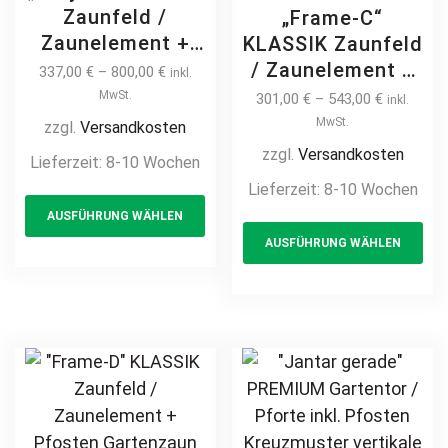
Zaunfeld /
„Frame-C“
Zaunelement +
KLASSIK Zaunfeld
Pfosten
/ Zaunelement +
337,00
€
–
800,00
€
inkl.
Jalousiezaun
Pfosten
MwSt.
301,00
€
–
543,00
€
inkl.
Gartenzaun
Gartenzaun
MwSt.
zzgl.
Versandkosten
Metallzaun auf
Metallzaun
zzgl.
Versandkosten
Lieferzeit:
8-10 Wochen
Maß hochwertig
Schmuckzaun
Lieferzeit:
8-10 Wochen
This
langlebig modern
gewölbt mit
AUSFÜHRUNG WÄHLEN
product
Th
horizontal Metall
Bogen modern
AUSFÜHRUNG WÄHLEN
Stahl
has
pr
hochwertig
feuerverzinkt
langlebig Metall
multiple
ha
pulverbeschichtet
Stahl
variants.
mul
feuerverzinkt
The
var
pulverbeschichtet
options
Th
vertikal
may
opt
be
ma
chosen
be