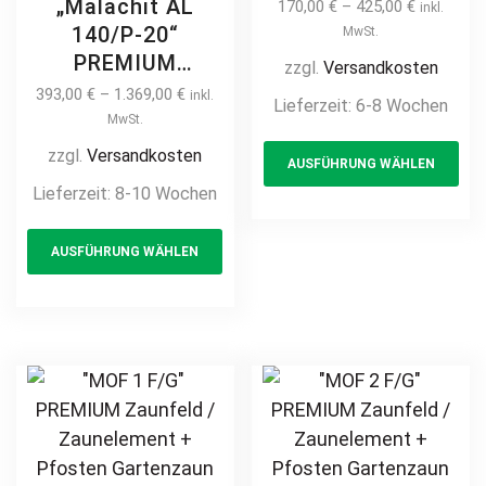
Zaunelement +
„Malachit AL
170,00
€
–
425,00
€
inkl.
Pfosten
140/P-20“
MwSt.
Gartenzaun
PREMIUM
zzgl.
Versandkosten
Metallzaun
Aluminium
393,00
€
–
1.369,00
€
inkl.
Lieferzeit:
6-8 Wochen
klassisch
Zaunfeld /
MwSt.
Th
schlicht günstig
Zaunelement +
zzgl.
Versandkosten
AUSFÜHRUNG WÄHLEN
pr
hochwertig
Pfosten
Lieferzeit:
8-10 Wochen
langlebig Metall
ha
Sichtschutzzaun
Stahl
This
mul
Alu Gartenzaun
AUSFÜHRUNG WÄHLEN
Schmuckzaun
product
var
Metallzaun
feuerverzinkt
Sichtschutz
has
Th
pulverbeschichtet
Aluzaun auf Maß
multiple
opt
vertikal
hochwertig
variants.
ma
langlebig modern
The
be
horizontal Metall
options
ch
pulverbeschichtet
may
on
Holz Holzoptik
be
th