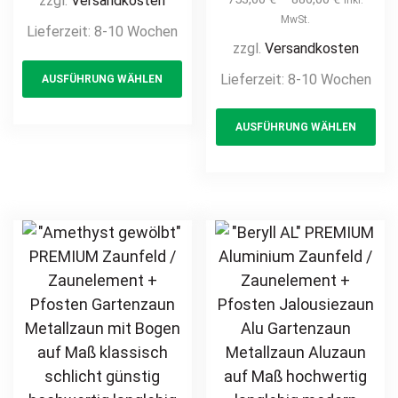
zzgl.
Versandkosten
Metallzaun auf
Pforte inkl.
MwSt.
Lieferzeit:
8-10 Wochen
Maß klassisch
Pfosten vertikale
zzgl.
Versandkosten
This
schlicht günstig
Profile
Lieferzeit:
8-10 Wochen
AUSFÜHRUNG WÄHLEN
product
hochwertig
Gartenpforte
langlebig Metall
has
Th
Zauntür
AUSFÜHRUNG WÄHLEN
Stahl
multiple
pr
Schmucktor
Schmuckzaun
Hoftor Metalltor
variants.
ha
Zierzaun
Flügeltor
The
mul
Zierspitzen
Stabfüllung
options
var
feuerverzinkt
Zierspitzen
may
Th
pulverbeschichtet
Rundbogen auf
be
opt
vertikal
Maß klassisch
chosen
ma
schlicht günstig
on
be
hochwertig
the
ch
langlebig
product
on
feuerverzinkt
page
th
pulverbeschichtet
pr