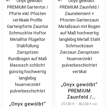
vertikal
schlicht günstig
options
be
hochwertig
may
ch
langlebig
be
on
feuerverzinkt
chosen
th
pulverbeschichtet
on
pr
the
pa
product
page
„Onyx gewölbt“
PREMIUM
Zaunfeld /
Zaunelement +
„Onyx gewölbt“
257,00
€
–
462,00
€
inkl.