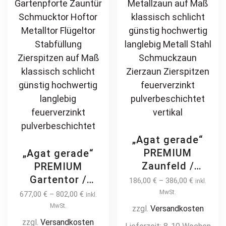
„Agat gerade“
PREMIUM
„Agat gerade“
Zaunfeld /
PREMIUM
Zaunelement +
Gartentor /
186,00
€
–
386,00
€
inkl.
Pfosten
Pforte inkl.
MwSt.
677,00
€
–
802,00
€
inkl.
Gartenzaun
Pfosten vertikale
MwSt.
zzgl.
Versandkosten
Metallzaun auf
Profile
zzgl.
Versandkosten