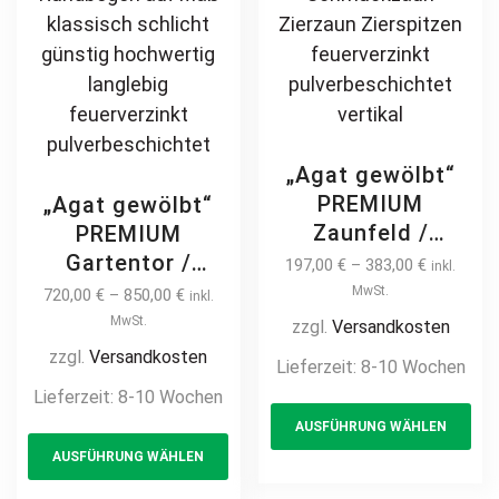
„Agat gewölbt“
PREMIUM
„Agat gewölbt“
Zaunfeld /
PREMIUM
Zaunelement +
Gartentor /
197,00
€
–
383,00
€
inkl.
Pfosten
Pforte inkl.
MwSt.
720,00
€
–
850,00
€
inkl.
Gartenzaun
Pfosten vertikale
MwSt.
zzgl.
Versandkosten
Metallzaun mit
Profile
zzgl.
Versandkosten
Lieferzeit:
8-10 Wochen
Bogen auf Maß
Gartenpforte
Lieferzeit:
8-10 Wochen
Th
klassisch
Zauntür
AUSFÜHRUNG WÄHLEN
This
pr
schlicht günstig
Schmucktor
AUSFÜHRUNG WÄHLEN
hochwertig
product
ha
Hoftor Metalltor
langlebig Metall
Flügeltor
has
mul