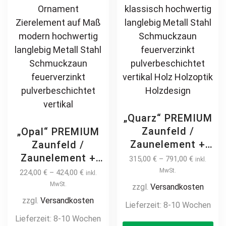
feuerverzinkt
on
pa
pulverbeschichtet
the
product
page
„Quarz“ PREMIUM
Zaunfeld /
„Opal“ PREMIUM
Zaunelement +
Zaunfeld /
Pfosten
Zaunelement +
315,00
€
–
791,00
€
inkl.
Gartenzaun
Pfosten
MwSt.
224,00
€
–
424,00
€
inkl.
Metallzaun auf
Gartenzaun
MwSt.
zzgl.
Versandkosten
Maß klassisch
Metallzaun
zzgl.
Versandkosten
Lieferzeit:
8-10 Wochen
hochwertig
Zierzaun
Lieferzeit:
8-10 Wochen
Th
langlebig Metall
Ornament