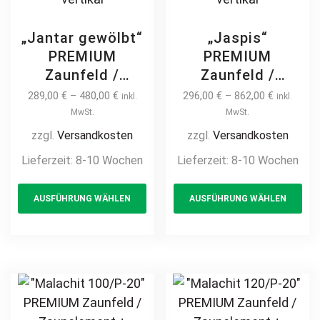
„Jantar gewölbt“
„Jaspis“
PREMIUM
PREMIUM
Zaunfeld /
Zaunfeld /
Zaunelement +
Zaunelement +
289,00
€
–
480,00
€
296,00
€
–
862,00
€
inkl.
inkl.
Pfosten
Pfosten
MwSt.
MwSt.
Gartenzaun
Gartenzaun
zzgl.
Versandkosten
zzgl.
Versandkosten
Metallzaun mit
Metallzaun auf
Lieferzeit:
8-10 Wochen
Lieferzeit:
8-10 Wochen
Bogen
Maß hochwertig
This
Th
Kreuzmuster auf
langlebig Metall
AUSFÜHRUNG WÄHLEN
AUSFÜHRUNG WÄHLEN
product
pr
Maß klassisch
Stahl
hochwertig
Schmuckzaun
has
ha
langlebig Metall
Zierzaun
multiple
mul
Stahl
Ornament
variants.
var
Schmuckzaun
Zierelement
The
Th
Zierzaun
Designzaun
options
opt
Zierspitzen
feuerverzinkt
may
ma