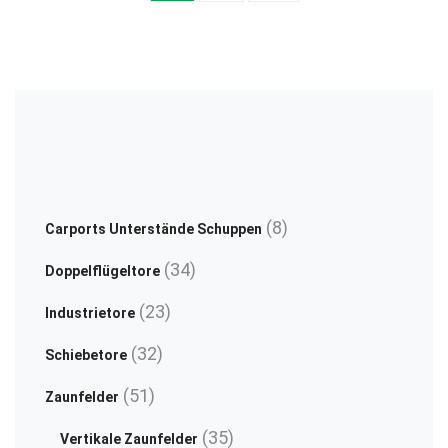
vertikal
feuerverzinkt
on
ch
pulverbeschichtet
the
on
vertikal
product
th
page
pr
pa
8
8
Carports Unterstände Schuppen
Produkte
34
34
Doppelflügeltore
Produkte
23
23
Industrietore
Produkte
32
32
Schiebetore
Produkte
51
51
Zaunfelder
Produkte
35
35
Vertikale Zaunfelder