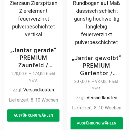
„Jantar gerade“
PREMIUM
„Jantar gewölbt“
Zaunfeld /
PREMIUM
Zaunelement +
Gartentor /
270,00
€
–
474,00
€
inkl.
Pfosten
Pforte inkl.
MwSt.
807,00
€
–
937,00
€
inkl.
Gartenzaun
Pfosten
MwSt.
zzgl.
Versandkosten
Metallzaun
Kreuzmuster
zzgl.
Versandkosten
Lieferzeit:
8-10 Wochen
Kreuzmuster auf
vertikale Profile
Lieferzeit:
8-10 Wochen
This
Maß klassisch
Gartenpforte
AUSFÜHRUNG WÄHLEN
product
Th
hochwertig
Zauntür
AUSFÜHRUNG WÄHLEN
langlebig Metall
has
pr
Schmucktor