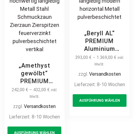
pa
„Beryll AL“
PREMIUM
Aluminium
Zaunfeld /
393,00
€
–
1.369,00
€
inkl.
Zaunelement +
„Amethyst
MwSt.
Pfosten
gewölbt“
zzgl.
Versandkosten
Jalousiezaun Alu
PREMIUM
Lieferzeit:
8-10 Wochen
Gartenzaun
Zaunfeld /
242,00
€
–
432,00
€
inkl.
Th
Metallzaun
Zaunelement +
MwSt.
AUSFÜHRUNG WÄHLEN
pr
Aluzaun auf Maß
Pfosten
zzgl.
Versandkosten
hochwertig
ha
Gartenzaun
Lieferzeit:
8-10 Wochen
langlebig modern
mul
Metallzaun mit
horizontal Metall
This
var
Bogen auf Maß
AUSFÜHRUNG WÄHLEN