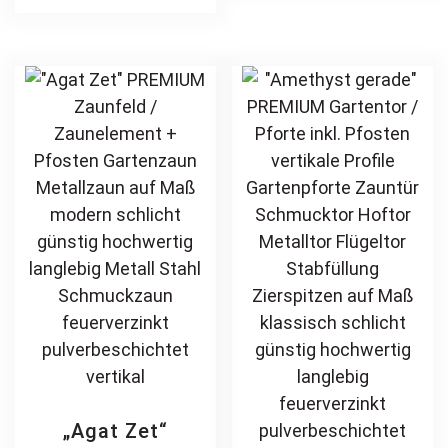
Stahl
Stabfüllung
multiple
var
Schmuckzaun
Zierspitzen
variants.
Th
Zierzaun
Rundbogen auf
The
opt
Zierspitzen
Maß klassisch
options
ma
feuerverzinkt
schlicht günstig
may
be
pulverbeschichtet
hochwertig
be
ch
vertikal
langlebig
chosen
on
feuerverzinkt
on
th
pulverbeschichtet
the
pr
product
pa
page
„Agat Zet“