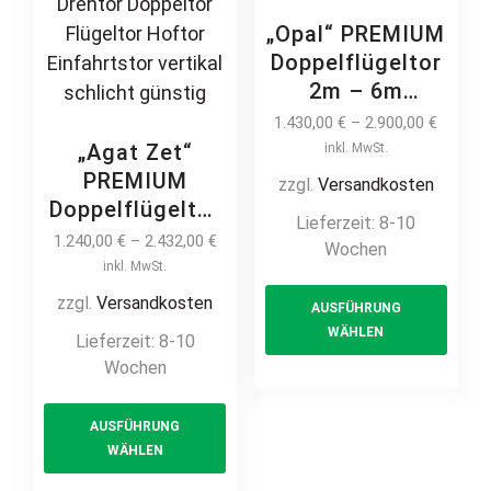
„Opal“ PREMIUM
Doppelflügeltor
2m – 6m
manuell /
1.430,00
€
–
2.900,00
€
elektrisch auf
„Agat Zet“
inkl. MwSt.
Maß hochwertig
PREMIUM
zzgl.
Versandkosten
Metall Stahl
Doppelflügeltor
Lieferzeit:
8-10
feuerverzinkt
2m – 6m
1.240,00
€
–
2.432,00
€
Wochen
pulverbeschichtet
manuell /
inkl. MwSt.
This
Drehtor
elektrisch auf
zzgl.
Versandkosten
AUSFÜHRUNG
prod
Flügeltor
Maß vertikale
WÄHLEN
Lieferzeit:
8-10
has
Doppeltor
Profile
Wochen
multi
Zweiflügeltor
Stabfüllung
Hoftor
This
varia
senkrecht
AUSFÜHRUNG
Einfahrtstor
product
The
hochwertig
WÄHLEN
has
opti
Metall Stahl