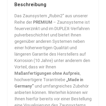
Metallzaun
Beschreibung
Schmuckzaun
Zierzaun
Das Zaunsystem „Rubin2“ aus unserer
Ornament
Reihe der
PREMIUM
– Zaunsysteme ist
Zierelement
feuerverzinkt und im DUPLEX-Verfahren
auf
pulverbeschichtet und bietet Ihnen
Maß
gegenüber anderen Systemen neben
modern
einer höherwertigen Qualität und
hochwertig
längeren Garantie des Herstellers auf
langlebig
Korrosion (10 Jahre) unter anderem den
Metall
Vorteil, dass wir Ihnen
Stahl
Maßanfertigungen ohne Aufpreis
,
feuerverzinkt
hochwertigere Torantriebe
„Made in
pulverbeschichtet
Germany“
und umfangreiches Zubehör
vertikal
anbieten können. Weiterhin können wir
Menge
Ihnen hierfür bereits vor einer Bestellung
eine Visualisierung des Zaunsystems