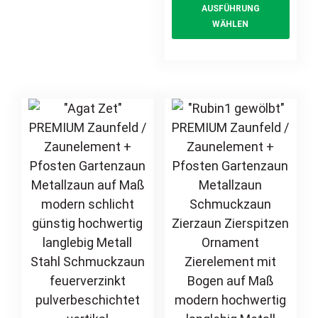
AUSFÜHRUNG
Hoftor
The
prod
Ornament
WÄHLEN
Einfahrtstor
options
has
Zierelement auf
may
multi
Maß modern
hochwertig
be
varia
langlebig Metall
chosen
The
Stahl
on
opti
feuerverzinkt
the
may
pulverbeschichtet
product
be
vertikal
page
chos
on
the
prod
page