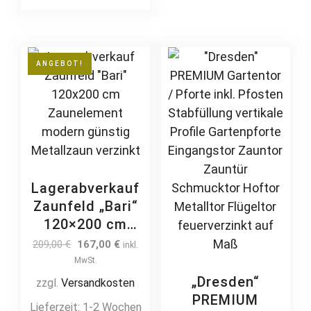
multiple
may
feuerverzinkt
pulverbeschichtet
variants.
be
Drehtor
The
chos
Doppeltor
options
on
ANGEBOT!
Flügeltor Hoftor
may
the
Einfahrtstor
be
prod
vertikal schlicht
chosen
page
günstig
on
the
product
Lagerabverkauf
page
Zaunfeld „Bari“
120×200 cm
Zaunelement
Original
Current
209,00
€
167,00
€
inkl.
modern günstig
price
price
MwSt.
was:
is:
Metallzaun
„Dresden“
zzgl.
Versandkosten
209,00 €.
167,00 €.
verzinkt
PREMIUM
Lieferzeit:
1-2 Wochen