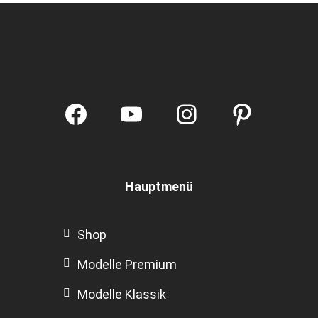
on
the
prod
page
Facebook
YouTube
Instagram
Pintere
Hauptmenü
Shop
Modelle Premium
Modelle Klassik