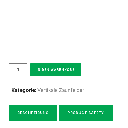
"Rubin2"
IN DEN WARENKORB
PREMIUM
Zaunfeld
/
Kategorie:
Vertikale Zaunfelder
Zaunelement
+
Pfosten
BESCHREIBUNG
PRODUCT SAFETY
Gartenzaun