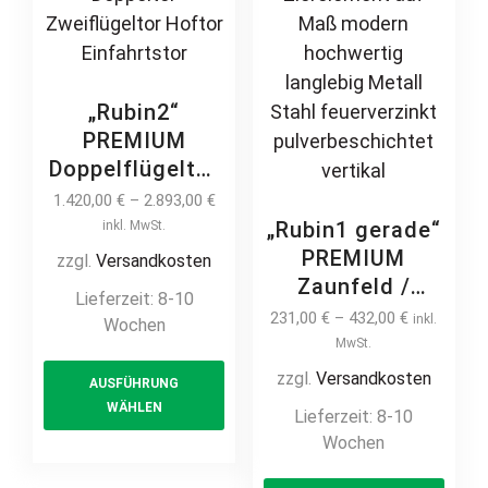
„Rubin2“
PREMIUM
Doppelflügeltor
2m – 6m
1.420,00
€
–
2.893,00
€
manuell /
„Rubin1 gerade“
inkl. MwSt.
elektrisch auf
PREMIUM
zzgl.
Versandkosten
Maß hochwertig
Zaunfeld /
Lieferzeit:
8-10
Metall Stahl
Zaunelement +
231,00
€
–
432,00
€
inkl.
Wochen
feuerverzinkt
Pfosten
MwSt.
This
pulverbeschichtet
Gartenzaun
zzgl.
Versandkosten
AUSFÜHRUNG
product
Drehtor
Metallzaun
WÄHLEN
Lieferzeit:
8-10
has
Flügeltor
Schmuckzaun
Wochen
multiple
Doppeltor
Zierzaun
Zweiflügeltor
variants.
This
Zierspitzen