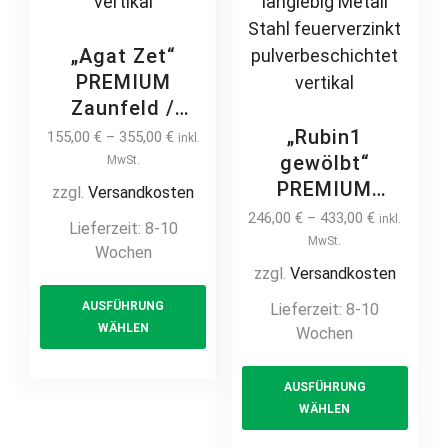
„Agat Zet“
PREMIUM
Zaunfeld /
Zaunelement +
„Rubin1
155,00
€
–
355,00
€
inkl.
Pfosten
gewölbt“
MwSt.
Gartenzaun
PREMIUM
zzgl.
Versandkosten
Metallzaun auf
Zaunfeld /
246,00
€
–
433,00
€
inkl.
Lieferzeit:
8-10
Maß modern
Zaunelement +
MwSt.
Wochen
schlicht günstig
Pfosten
zzgl.
Versandkosten
This
hochwertig
Gartenzaun
AUSFÜHRUNG
Lieferzeit:
8-10
product
langlebig Metall
Metallzaun
WÄHLEN
Wochen
has
Stahl
Schmuckzaun
multiple
This
Schmuckzaun
Zierzaun
AUSFÜHRUNG
feuerverzinkt
variants.
prod
Zierspitzen
WÄHLEN
pulverbeschichtet
The
has
Ornament
vertikal
options
multi