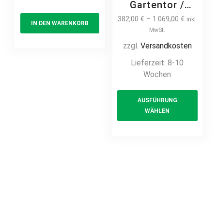
Gartentor /
Pforte inkl.
382,00
€
–
1.069,00
€
inkl.
IN DEN WARENKORB
Pfosten
MwSt.
Stabfüllung
zzgl.
Versandkosten
vertikale Profile
Lieferzeit:
8-10
Gartenpforte
Wochen
Eingangstor
This
Zauntor Zauntür
AUSFÜHRUNG
prod
Schmucktor
WÄHLEN
has
Hoftor Metalltor
multi
Flügeltor
feuerverzinkt
varia
auf Maß
The
opti
may
be
chos