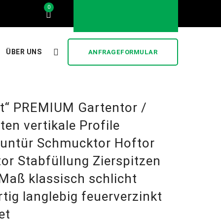
0
..... stilvoll und günstig .....
ÜBER UNS
ANFRAGEFORMULAR
bt“ PREMIUM Gartentor /
ten vertikale Profile
auntür Schmucktor Hoftor
tor Stabfüllung Zierspitzen
aß klassisch schlicht
tig langlebig feuerverzinkt
et