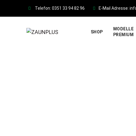
Skip
Telefon: 0351 33 94 82 96
E-Mail Adresse: in
to
content
MODELLE
SHOP
PREMIUM