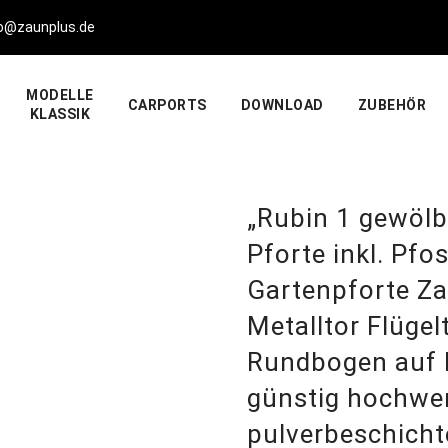
fo@zaunplus.de
MODELLE
CARPORTS
DOWNLOAD
ZUBEHÖR
KLASSIK
„Rubin 1 gewöl
Pforte inkl. Pfos
Gartenpforte Z
Metalltor Flügel
Rundbogen auf M
günstig hochwer
pulverbeschicht