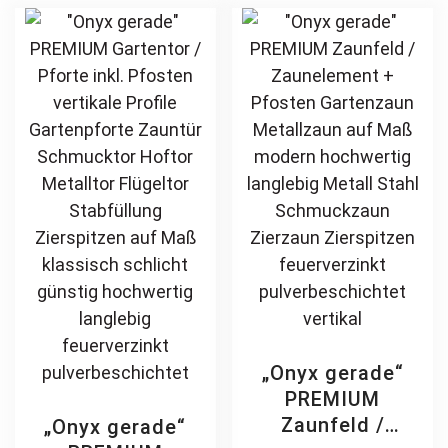
Holz Holzoptik
Holz Holzoptik
The
Th
Holzdesign
Holzdesign
options
opt
may
ma
be
be
chosen
ch
on
on
the
th
product
pr
page
pa
„Onyx gerade“
PREMIUM
Zaunfeld /
„Onyx gerade“