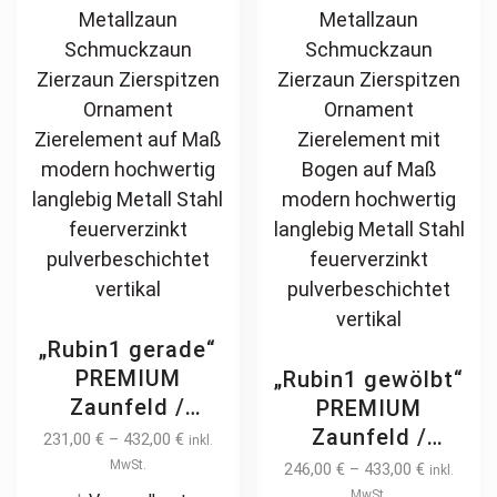
pulverbeschichtet
langlebig
on
ch
feuerverzinkt
the
on
pulverbeschichtet
product
th
page
pr
pa
„Rubin1 gerade“
PREMIUM
„Rubin1 gewölbt“
Zaunfeld /
PREMIUM
Zaunelement +
Zaunfeld /
231,00
€
–
432,00
€
inkl.
Pfosten
Zaunelement +
MwSt.
246,00
€
–
433,00
€
inkl.
Gartenzaun
Pfosten
MwSt.