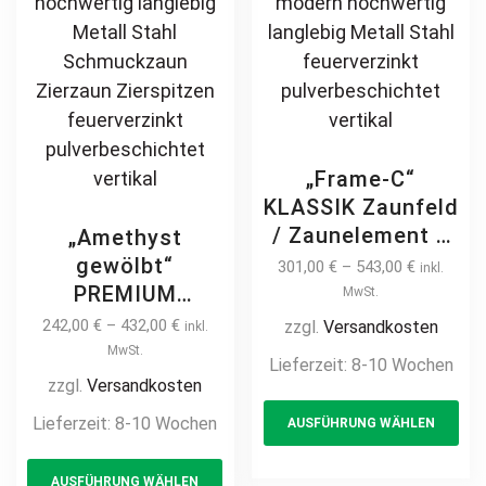
pa
„Frame-C“
KLASSIK Zaunfeld
/ Zaunelement +
„Amethyst
Pfosten
gewölbt“
301,00
€
–
543,00
€
inkl.
Gartenzaun
PREMIUM
MwSt.
Metallzaun
Zaunfeld /
242,00
€
–
432,00
€
zzgl.
Versandkosten
inkl.
Schmuckzaun
Zaunelement +
MwSt.
Lieferzeit:
8-10 Wochen
gewölbt mit
Pfosten
zzgl.
Versandkosten
Th
Bogen modern
Gartenzaun
Lieferzeit:
8-10 Wochen
AUSFÜHRUNG WÄHLEN
pr
hochwertig
Metallzaun mit
langlebig Metall
This
ha
Bogen auf Maß
AUSFÜHRUNG WÄHLEN