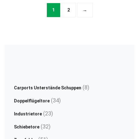
langlebig
Stahl
may
be
1
2
→
feuerverzinkt
feuerverzinkt
be
ch
pulverbeschichtet
pulverbeschichtet
chosen
on
vertikal
on
th
the
pr
product
pa
page
8
8
Carports Unterstände Schuppen
Produkte
34
34
Doppelflügeltore
Produkte
23
23
Industrietore
Produkte
32
32
Schiebetore
Produkte