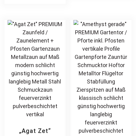
Stahl
Stabfüllung
multiple
var
Schmuckzaun
Zierspitzen
variants.
Th
Zierzaun
Rundbogen auf
The
opt
Zierspitzen
Maß klassisch
options
ma
feuerverzinkt
schlicht günstig
may
be
pulverbeschichtet
hochwertig
be
ch
vertikal
langlebig
chosen
on
feuerverzinkt
on
th
pulverbeschichtet
the
pr
product
pa
page
„Agat Zet“