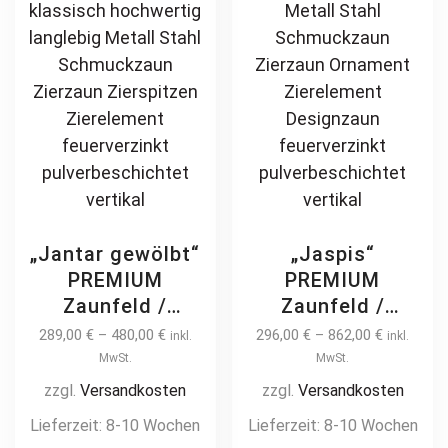
product
th
pulverbeschichtet
page
pr
pa
„Jantar gewölbt“
„Jaspis“
PREMIUM
PREMIUM
Zaunfeld /
Zaunfeld /
Zaunelement +
Zaunelement +
289,00
€
–
480,00
€
296,00
€
–
862,00
€
inkl.
inkl.
Pfosten
Pfosten
MwSt.
MwSt.
Gartenzaun
Gartenzaun
zzgl.
Versandkosten
zzgl.
Versandkosten
Metallzaun mit
Metallzaun auf
Lieferzeit:
8-10 Wochen
Lieferzeit:
8-10 Wochen
Bogen
Maß hochwertig