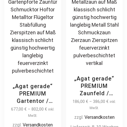
„Agat gerade“
PREMIUM
„Agat gerade“
Zaunfeld /
PREMIUM
Zaunelement +
Gartentor /
186,00
€
–
386,00
€
inkl.
Pfosten
Pforte inkl.
MwSt.
677,00
€
–
802,00
€
inkl.
Gartenzaun
Pfosten vertikale
MwSt.
zzgl.
Versandkosten
Metallzaun auf
Profile
zzgl.
Versandkosten