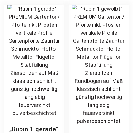
Holzoptik
Schmuckzaun
The
opt
Holzdesign
feuerverzinkt
options
ma
pulverbeschichtet
may
be
vertikal
be
ch
chosen
on
on
th
the
pr
product
pa
page
„Rubin 1 gerade“