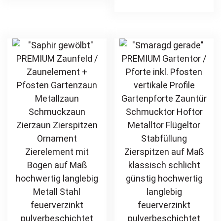
Maß modern
Ornament
multiple
ha
hochwertig
Zierelement auf
variants.
mul
langlebig Metall
Maß hochwertig
The
var
Stahl
langlebig Metall
options
Th
feuerverzinkt
Stahl
may
opt
pulverbeschichtet
feuerverzinkt
be
ma
vertikal
pulverbeschichtet
chosen
be
vertikal
on
ch
the
on
product
th
page
pr
pa