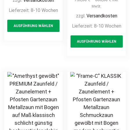
zzgl.
Versandkosten
Metallzaun auf
Pforte inkl.
MwSt.
Lieferzeit:
8-10 Wochen
Maß klassisch
Pfosten vertikale
zzgl.
Versandkosten
This
schlicht günstig
Profile
Lieferzeit:
8-10 Wochen
AUSFÜHRUNG WÄHLEN
product
hochwertig
Gartenpforte
langlebig Metall
has
Th
Zauntür
AUSFÜHRUNG WÄHLEN
Stahl
multiple
pr
Schmucktor
Schmuckzaun
Hoftor Metalltor
variants.
ha
Zierzaun
Flügeltor
The
mul
Zierspitzen
Stabfüllung
options
var
feuerverzinkt
Zierspitzen
may
Th
pulverbeschichtet
Rundbogen auf
be
opt
vertikal
Maß klassisch
chosen
ma
schlicht günstig
on
be
hochwertig
the
ch
langlebig
product
on
feuerverzinkt
page
th
pulverbeschichtet
pr