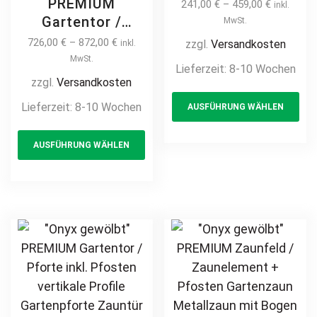
Zaunelement +
PREMIUM
241,00
€
–
459,00
€
inkl.
Pfosten
Gartentor /
MwSt.
Gartenzaun
Pforte inkl.
726,00
€
–
872,00
€
zzgl.
Versandkosten
inkl.
Metallzaun auf
Pfosten vertikale
MwSt.
Lieferzeit:
8-10 Wochen
Maß modern
Profile
zzgl.
Versandkosten
Th
hochwertig
Gartenpforte
Lieferzeit:
8-10 Wochen
AUSFÜHRUNG WÄHLEN
pr
langlebig Metall
Zauntür
Stahl
This
ha
Schmucktor
AUSFÜHRUNG WÄHLEN
Schmuckzaun
product
mul
Hoftor Metalltor
Zierzaun
Flügeltor
has
var
Zierspitzen
Stabfüllung
multiple
Th
feuerverzinkt
Zierspitzen auf
variants.
opt
pulverbeschichtet
Maß klassisch
The
ma
vertikal
schlicht günstig
options
be
hochwertig
may
ch
langlebig
be
on
feuerverzinkt
chosen
th
pulverbeschichtet