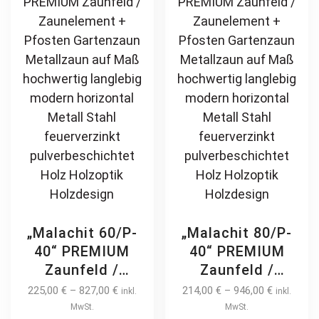
may
ma
be
be
chosen
ch
on
on
the
th
product
pr
page
pa
„Malachit 60/P-
„Malachit 80/P-
40“ PREMIUM
40“ PREMIUM
Zaunfeld /
Zaunfeld /
Zaunelement +
Zaunelement +
225,00
€
–
827,00
€
214,00
€
–
946,00
€
inkl.
inkl.
Pfosten
Pfosten
MwSt.
MwSt.