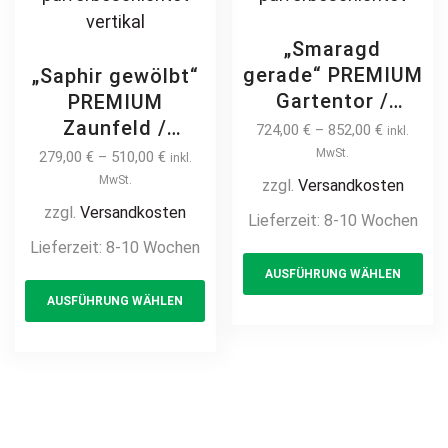
„Smaragd
gerade“ PREMIUM
„Saphir gewölbt“
Gartentor /
PREMIUM
Pforte inkl.
Zaunfeld /
724,00
€
–
852,00
€
inkl.
Pfosten vertikale
Zaunelement +
MwSt.
279,00
€
–
510,00
€
inkl.
Profile
Pfosten
MwSt.
zzgl.
Versandkosten
Gartenpforte
Gartenzaun
zzgl.
Versandkosten
Lieferzeit:
8-10 Wochen
Zauntür
Metallzaun
Lieferzeit:
8-10 Wochen
Th
Schmucktor
Schmuckzaun
AUSFÜHRUNG WÄHLEN
This
pr
Hoftor Metalltor
Zierzaun
AUSFÜHRUNG WÄHLEN
Flügeltor
product
ha
Zierspitzen
Stabfüllung
Ornament
has
mul
Zierspitzen auf
Zierelement mit
multiple
var
Maß klassisch
Bogen auf Maß
variants.
Th
schlicht günstig
hochwertig
The
opt
hochwertig
langlebig Metall
options
ma