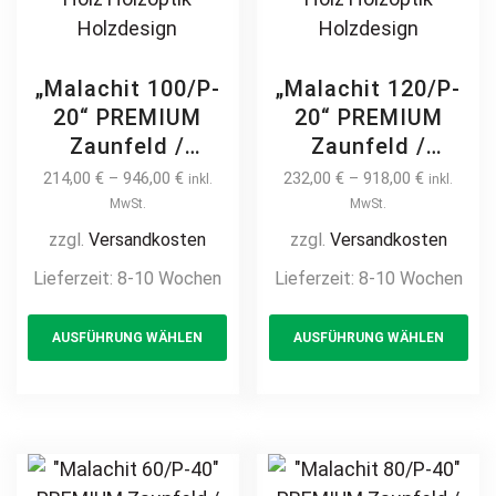
„Malachit 100/P-
„Malachit 120/P-
20“ PREMIUM
20“ PREMIUM
Zaunfeld /
Zaunfeld /
Zaunelement +
Zaunelement +
214,00
€
–
946,00
€
232,00
€
–
918,00
€
inkl.
inkl.
Pfosten
Pfosten
MwSt.
MwSt.
Gartenzaun
Gartenzaun
zzgl.
Versandkosten
zzgl.
Versandkosten
Metallzaun auf
Metallzaun auf
Lieferzeit:
8-10 Wochen
Lieferzeit:
8-10 Wochen
Maß hochwertig
Maß hochwertig
This
Th
langlebig modern
langlebig modern
AUSFÜHRUNG WÄHLEN
AUSFÜHRUNG WÄHLEN
product
pr
horizontal Metall
horizontal Metall
Stahl Sichtschutz
Stahl Sichtschutz
has
ha
feuerverzinkt
feuerverzinkt
multiple
mul
pulverbeschichtet
pulverbeschichtet
variants.
var
Holz Holzoptik
Holz Holzoptik
The
Th
Holzdesign
Holzdesign
options
opt