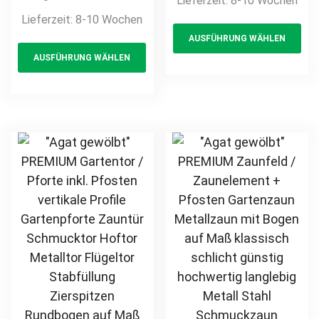
Lieferzeit:
8-10 Wochen
Maß klassisch
Gartenpforte
Lieferzeit:
8-10 Wochen
Th
schlicht günstig
Zauntür
AUSFÜHRUNG WÄHLEN
This
pr
hochwertig
Schmucktor
AUSFÜHRUNG WÄHLEN
langlebig Metall
product
ha
Hoftor Metalltor
Stahl
Flügeltor
has
mul
Schmuckzaun
Stabfüllung
multiple
var
Zierzaun
Zierspitzen auf
variants.
Th
Zierspitzen
Maß klassisch
The
opt
feuerverzinkt
schlicht günstig
options
ma
pulverbeschichtet
hochwertig
may
be
vertikal
langlebig
be
ch
feuerverzinkt
chosen
on
pulverbeschichtet
on
th
the
pr
product
pa
page