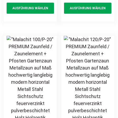
This
Th
Kreuzmuster auf
langlebig Metall
AUSFÜHRUNG WÄHLEN
AUSFÜHRUNG WÄHLEN
product
pr
Maß klassisch
Stahl
hochwertig
Schmuckzaun
has
ha
langlebig Metall
Zierzaun
multiple
mul
Stahl
Ornament
variants.
var
Schmuckzaun
Zierelement
The
Th
Zierzaun
Designzaun
options
opt
Zierspitzen
feuerverzinkt
may
ma
Zierelement
pulverbeschichtet
be
be
feuerverzinkt
vertikal
chosen
ch
pulverbeschichtet
on
on
vertikal
the
th
product
pr
page
pa