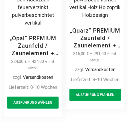
„Quarz“ PREMIUM
Zaunfeld /
„Opal“ PREMIUM
Zaunelement +
Zaunfeld /
Pfosten
Zaunelement +
315,00
€
–
791,00
€
inkl.
Gartenzaun
Pfosten
MwSt.
224,00
€
–
424,00
€
inkl.
Metallzaun auf
Gartenzaun
MwSt.
zzgl.
Versandkosten
Maß klassisch
Metallzaun
zzgl.
Versandkosten
Lieferzeit:
8-10 Wochen
hochwertig
Zierzaun
Lieferzeit:
8-10 Wochen
Th
langlebig Metall
Ornament
AUSFÜHRUNG WÄHLEN
This
pr
Stahl
Zierelement auf
AUSFÜHRUNG WÄHLEN
Schmuckzaun
product
ha
Maß modern
feuerverzinkt
hochwertig
has
mul
pulverbeschichtet
langlebig Metall
multiple
var
vertikal Holz
Stahl
variants.
Th