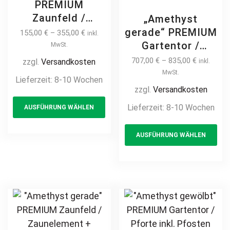
PREMIUM
Zaunfeld /
„Amethyst
Zaunelement +
gerade“ PREMIUM
155,00
€
–
355,00
€
inkl.
Pfosten
Gartentor /
MwSt.
Gartenzaun
Pforte inkl.
707,00
€
–
835,00
€
zzgl.
Versandkosten
inkl.
Metallzaun auf
Pfosten vertikale
MwSt.
Lieferzeit:
8-10 Wochen
Maß modern
Profile
zzgl.
Versandkosten
This
schlicht günstig
Gartenpforte
Lieferzeit:
8-10 Wochen
AUSFÜHRUNG WÄHLEN
product
hochwertig
Zauntür
langlebig Metall
has
Th
Schmucktor
AUSFÜHRUNG WÄHLEN
Stahl
multiple
pr
Hoftor Metalltor
Schmuckzaun
Flügeltor
variants.
ha
feuerverzinkt
Stabfüllung
The
mul
pulverbeschichtet
Zierspitzen auf
options
var
vertikal
Maß klassisch
may
Th
schlicht günstig
be
opt
hochwertig
chosen
ma