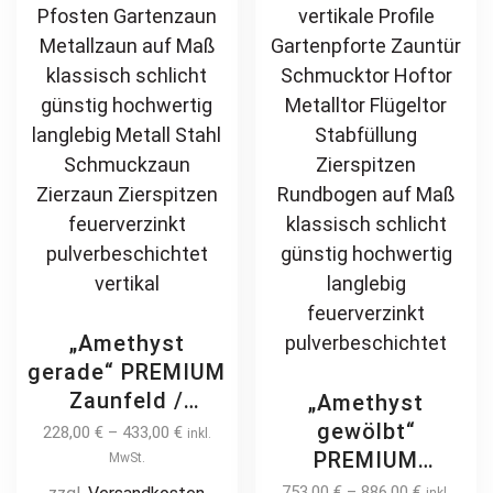
langlebig
on
be
feuerverzinkt
the
ch
pulverbeschichtet
product
on
page
th
pr
pa
„Amethyst
gerade“ PREMIUM
Zaunfeld /
„Amethyst
Zaunelement +
gewölbt“
228,00
€
–
433,00
€
inkl.
Pfosten
PREMIUM
MwSt.
Gartenzaun
Gartentor /
753,00
€
–
886,00
€
inkl.