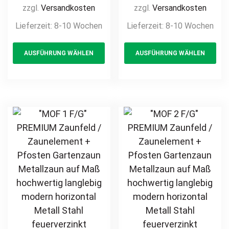
Gartenzaun
Gartenzaun
zzgl.
Versandkosten
zzgl.
Versandkosten
Metallzaun auf
Metallzaun auf
Lieferzeit:
8-10 Wochen
Lieferzeit:
8-10 Wochen
Maß hochwertig
Maß hochwertig
This
Th
langlebig modern
langlebig modern
AUSFÜHRUNG WÄHLEN
AUSFÜHRUNG WÄHLEN
product
pr
horizontal Metall
horizontal Metall
Stahl
Stahl
has
ha
feuerverzinkt
feuerverzinkt
multiple
mul
pulverbeschichtet
pulverbeschichtet
variants.
var
Holz Holzoptik
Holz Holzoptik
The
Th
Holzdesign
Holzdesign
options
opt
may
ma
be
be
chosen
ch
on
on
the
th
product
pr
page
pa