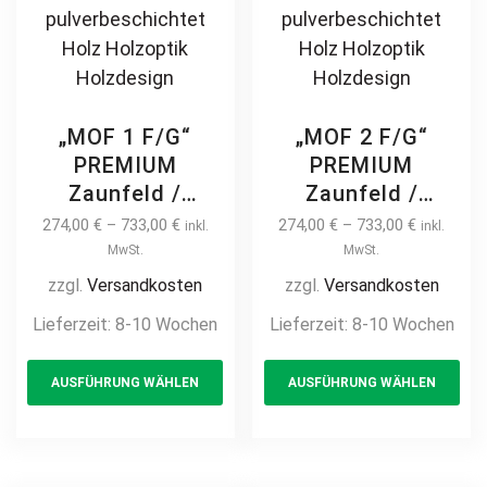
„MOF 1 F/G“
„MOF 2 F/G“
PREMIUM
PREMIUM
Zaunfeld /
Zaunfeld /
Zaunelement +
Zaunelement +
274,00
€
–
733,00
€
274,00
€
–
733,00
€
inkl.
inkl.
Pfosten
Pfosten
MwSt.
MwSt.
Gartenzaun
Gartenzaun
zzgl.
Versandkosten
zzgl.
Versandkosten
Metallzaun auf
Metallzaun auf
Lieferzeit:
8-10 Wochen
Lieferzeit:
8-10 Wochen
Maß hochwertig
Maß hochwertig
This
Th
langlebig modern
langlebig modern
AUSFÜHRUNG WÄHLEN
AUSFÜHRUNG WÄHLEN
product
pr
horizontal Metall
horizontal Metall
Stahl
Stahl
has
ha
feuerverzinkt
feuerverzinkt
multiple
mul
pulverbeschichtet
pulverbeschichtet
variants.
var