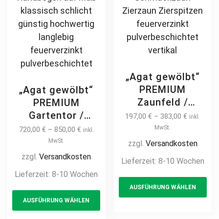
„Agat gewölbt“
PREMIUM
„Agat gewölbt“
Zaunfeld /
PREMIUM
Zaunelement +
Gartentor /
197,00
€
–
383,00
€
inkl.
Pfosten
Pforte inkl.
MwSt.
720,00
€
–
850,00
€
inkl.
Gartenzaun
Pfosten vertikale
MwSt.
zzgl.
Versandkosten
Metallzaun mit
Profile
zzgl.
Versandkosten
Lieferzeit:
8-10 Wochen
Bogen auf Maß
Gartenpforte
Lieferzeit:
8-10 Wochen
Th
klassisch
Zauntür
AUSFÜHRUNG WÄHLEN
This
pr
schlicht günstig
Schmucktor
AUSFÜHRUNG WÄHLEN
hochwertig
product
ha
Hoftor Metalltor
langlebig Metall
Flügeltor
has
mul