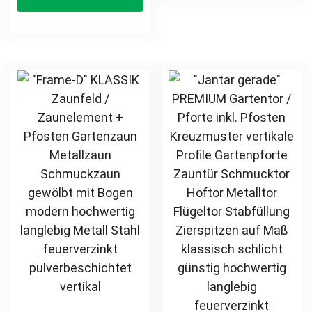
Stahl
product
mul
klassisch
feuerverzinkt
schlicht günstig
has
var
pulverbeschichtet
hochwertig
multiple
Th
vertikal
langlebig Metall
variants.
opt
Stahl
The
ma
Schmuckzaun
options
be
Zierzaun
may
ch
Zierspitzen
be
on
feuerverzinkt
chosen
th
pulverbeschichtet
on
pr
vertikal
the
pa
product
page