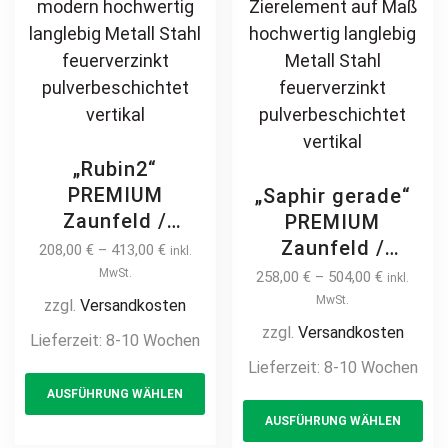
pa
„Rubin2“
PREMIUM
„Saphir gerade“
Zaunfeld /
PREMIUM
Zaunelement +
Zaunfeld /
208,00
€
–
413,00
€
inkl.
Pfosten
Zaunelement +
MwSt.
258,00
€
–
504,00
€
inkl.
Gartenzaun
Pfosten
MwSt.
zzgl.
Versandkosten
Metallzaun
Gartenzaun
zzgl.
Versandkosten
Lieferzeit:
8-10 Wochen
Schmuckzaun
Metallzaun
Lieferzeit:
8-10 Wochen
This
Zierzaun
Schmuckzaun
AUSFÜHRUNG WÄHLEN
product
Th
Ornament
Zierzaun
AUSFÜHRUNG WÄHLEN
Zierelement auf
has
pr
Zierspitzen