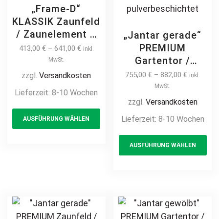
„Frame-D“
KLASSIK Zaunfeld
/ Zaunelement +
„Jantar gerade“
Pfosten
PREMIUM
413,00
€
–
641,00
€
inkl.
Gartenzaun
Gartentor /
MwSt.
Metallzaun
Pforte inkl.
755,00
€
–
882,00
€
zzgl.
Versandkosten
inkl.
Schmuckzaun
Pfosten
MwSt.
Lieferzeit:
8-10 Wochen
gewölbt mit
Kreuzmuster
zzgl.
Versandkosten
This
Bogen modern
vertikale Profile
Lieferzeit:
8-10 Wochen
AUSFÜHRUNG WÄHLEN
product
hochwertig
Gartenpforte
langlebig Metall
has
Th
Zauntür
AUSFÜHRUNG WÄHLEN
Stahl
multiple
pr
Schmucktor
feuerverzinkt
Hoftor Metalltor
variants.
ha
pulverbeschichtet
Flügeltor
The
mul
vertikal
Stabfüllung
options
var
Zierspitzen auf
may
Th
Maß klassisch
be
opt