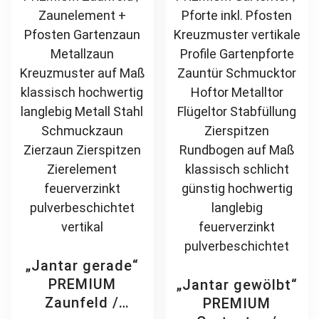
schlicht günstig
chosen
ma
hochwertig
on
be
langlebig
the
ch
feuerverzinkt
product
on
pulverbeschichtet
page
th
pr
pa
„Jantar gerade“
PREMIUM
„Jantar gewölbt“
Zaunfeld /
PREMIUM