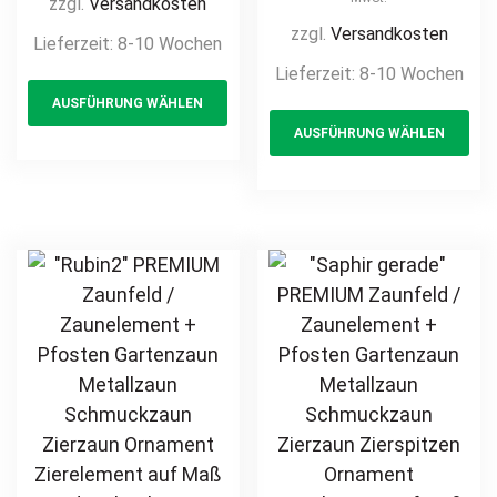
zzgl.
Versandkosten
Metallzaun
Gartenzaun
zzgl.
Versandkosten
Lieferzeit:
8-10 Wochen
Schmuckzaun
Metallzaun
Lieferzeit:
8-10 Wochen
This
Zierzaun
Schmuckzaun
AUSFÜHRUNG WÄHLEN
product
Th
Zierspitzen
Zierzaun
AUSFÜHRUNG WÄHLEN
Ornament
has
pr
Zierspitzen
Zierelement auf
Ornament
multiple
ha
Maß modern
Zierelement mit
variants.
mul
hochwertig
Bogen auf Maß
The
var
langlebig Metall
modern
options
Th
Stahl
hochwertig
may
opt
feuerverzinkt
langlebig Metall
be
ma
pulverbeschichtet
Stahl
chosen
be
vertikal
feuerverzinkt
on
ch
pulverbeschichtet
the
on
vertikal
product
th
page
pr