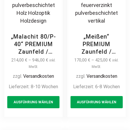
„Malachit 80/P-
„Meißen“
40“ PREMIUM
PREMIUM
Zaunfeld /
Zaunfeld /
Zaunelement +
Zaunelement +
214,00
€
–
946,00
€
170,00
€
–
425,00
€
inkl.
inkl.
Pfosten
Pfosten
MwSt.
MwSt.
Gartenzaun
Gartenzaun
zzgl.
Versandkosten
zzgl.
Versandkosten
Metallzaun auf
Metallzaun
Lieferzeit:
8-10 Wochen
Lieferzeit:
6-8 Wochen
Maß hochwertig
klassisch
This
Th
langlebig modern
schlicht günstig
AUSFÜHRUNG WÄHLEN
AUSFÜHRUNG WÄHLEN
product
pr
horizontal Metall
hochwertig
Stahl
langlebig Metall
has
ha
feuerverzinkt
Stahl
multiple
mul
pulverbeschichtet
Schmuckzaun
variants.
var