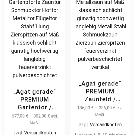
„Agat gerade“
PREMIUM
„Agat gerade“
Zaunfeld /
PREMIUM
Zaunelement +
Gartentor /
186,00
€
–
386,00
€
inkl.
Pfosten
Pforte inkl.
MwSt.
677,00
€
–
802,00
€
inkl.
Gartenzaun
Pfosten vertikale
MwSt.
zzgl.
Versandkosten
Metallzaun auf
Profile
zzgl.
Versandkosten