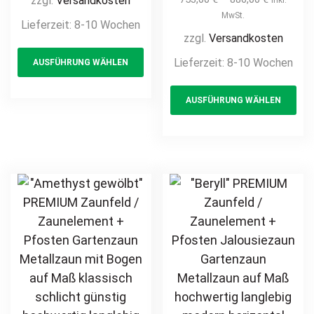
zzgl.
Versandkosten
Metallzaun auf
Pforte inkl.
MwSt.
Lieferzeit:
8-10 Wochen
Maß klassisch
Pfosten vertikale
zzgl.
Versandkosten
This
schlicht günstig
Profile
Lieferzeit:
8-10 Wochen
AUSFÜHRUNG WÄHLEN
product
hochwertig
Gartenpforte
langlebig Metall
has
Th
Zauntür
AUSFÜHRUNG WÄHLEN
Stahl
multiple
pr
Schmucktor
Schmuckzaun
Hoftor Metalltor
variants.
ha
Zierzaun
Flügeltor
The
mul
Zierspitzen
Stabfüllung
options
var
feuerverzinkt
Zierspitzen
may
Th
pulverbeschichtet
Rundbogen auf
be
opt
vertikal
Maß klassisch
chosen
ma
schlicht günstig
on
be
hochwertig
the
ch
langlebig
product
on
feuerverzinkt
page
th
pulverbeschichtet
pr