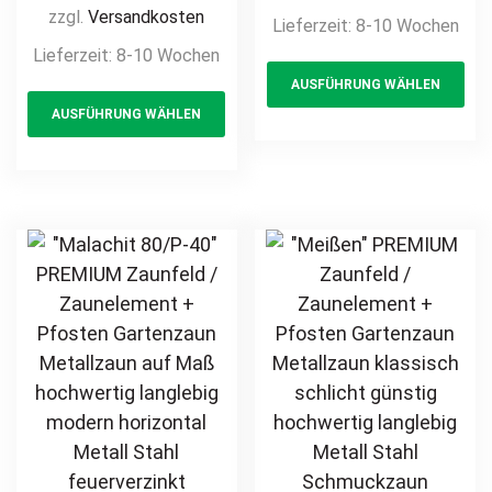
Metallzaun auf
Gartenzaun
zzgl.
Versandkosten
Lieferzeit:
8-10 Wochen
Maß hochwertig
Metallzaun auf
Lieferzeit:
8-10 Wochen
Th
langlebig modern
Maß hochwertig
AUSFÜHRUNG WÄHLEN
This
pr
horizontal Metall
langlebig modern
AUSFÜHRUNG WÄHLEN
Stahl
product
ha
horizontal Metall
feuerverzinkt
Stahl Sichtschutz
has
mul
pulverbeschichtet
feuerverzinkt
multiple
var
Holz Holzoptik
pulverbeschichtet
variants.
Th
Holzdesign
Holz Holzoptik
The
opt
Holzdesign
options
ma
may
be
be
ch
chosen
on
on
th
the
pr
product
pa
page