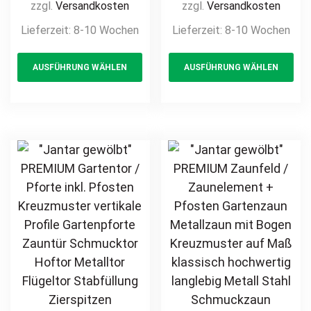
Kreuzmuster
Gartenzaun
zzgl.
Versandkosten
zzgl.
Versandkosten
vertikale Profile
Metallzaun
Lieferzeit:
8-10 Wochen
Lieferzeit:
8-10 Wochen
Gartenpforte
Kreuzmuster auf
This
Th
Zauntür
Maß klassisch
AUSFÜHRUNG WÄHLEN
AUSFÜHRUNG WÄHLEN
product
pr
Schmucktor
hochwertig
Hoftor Metalltor
langlebig Metall
has
ha
Flügeltor
Stahl
multiple
mul
Stabfüllung
Schmuckzaun
variants.
var
Zierspitzen auf
Zierzaun
The
Th
Maß klassisch
Zierspitzen
options
opt
schlicht günstig
Zierelement
may
ma
hochwertig
feuerverzinkt
be
be
langlebig
pulverbeschichtet
chosen
ch
feuerverzinkt
vertikal
on
on
pulverbeschichtet
the
th
product
pr
page
pa