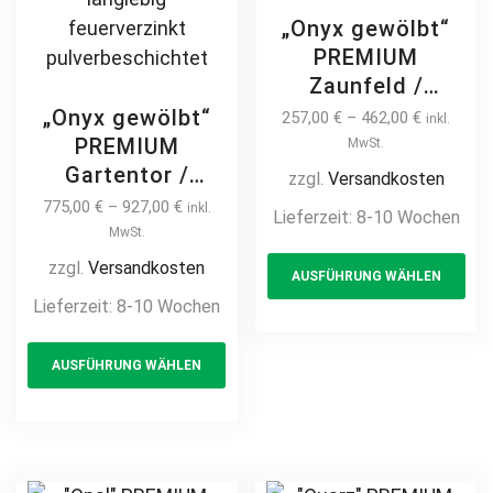
„Onyx gewölbt“
PREMIUM
Zaunfeld /
Zaunelement +
„Onyx gewölbt“
257,00
€
–
462,00
€
inkl.
Pfosten
PREMIUM
MwSt.
Gartenzaun
Gartentor /
zzgl.
Versandkosten
Metallzaun mit
Pforte inkl.
775,00
€
–
927,00
€
inkl.
Lieferzeit:
8-10 Wochen
Bogen auf Maß
Pfosten vertikale
MwSt.
Th
hochwertig
Profile
zzgl.
Versandkosten
AUSFÜHRUNG WÄHLEN
pr
langlebig Metall
Gartenpforte
Lieferzeit:
8-10 Wochen
Stahl
ha
Zauntür
Schmuckzaun
This
mul
Schmucktor
AUSFÜHRUNG WÄHLEN
Zierzaun
product
var
Hoftor Metalltor
Zierspitzen
Flügeltor
has
Th
feuerverzinkt
Stabfüllung
multiple
opt
pulverbeschichtet
Zierspitzen
variants.
ma
vertikal
Rundbogen auf
The
be