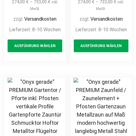
Zaunelement +
Zaunelement +
274,00
€
–
733,00
€
274,00
€
–
733,00
€
inkl.
inkl.
Pfosten
Pfosten
MwSt.
MwSt.
Gartenzaun
Gartenzaun
zzgl.
Versandkosten
zzgl.
Versandkosten
Metallzaun auf
Metallzaun auf
Lieferzeit:
8-10 Wochen
Lieferzeit:
8-10 Wochen
Maß hochwertig
Maß hochwertig
This
Th
langlebig modern
langlebig modern
AUSFÜHRUNG WÄHLEN
AUSFÜHRUNG WÄHLEN
product
pr
horizontal Metall
horizontal Metall
Stahl
Stahl
has
ha
feuerverzinkt
feuerverzinkt
multiple
mul
pulverbeschichtet
pulverbeschichtet
variants.
var
Holz Holzoptik
Holz Holzoptik
The
Th
Holzdesign
Holzdesign
options
opt
may
ma
be
be
chosen
ch
on
on
the
th