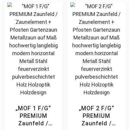
Holz Holzoptik
feuerverzinkt
The
Th
Holzdesign
pulverbeschichtet
options
opt
vertikal
may
ma
be
be
chosen
ch
on
on
the
th
product
pr
page
pa
„MOF 1 F/G“
„MOF 2 F/G“
PREMIUM
PREMIUM
Zaunfeld /
Zaunfeld /