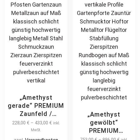
langlebig
on
be
feuerverzinkt
the
ch
pulverbeschichtet
product
on
page
th
pr
pa
„Amethyst
gerade“ PREMIUM
Zaunfeld /
„Amethyst
Zaunelement +
gewölbt“
228,00
€
–
433,00
€
inkl.
Pfosten
PREMIUM
MwSt.
Gartenzaun
Gartentor /
753,00
€
–
886,00
€
inkl.