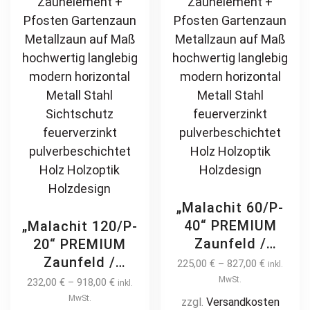
pulverbeschichtet
be
ch
vertikal
chosen
on
on
th
the
pr
product
pa
page
„Malachit 60/P-
40“ PREMIUM
„Malachit 120/P-
Zaunfeld /
20“ PREMIUM
Zaunelement +
Zaunfeld /
225,00
€
–
827,00
€
inkl.
Pfosten
Zaunelement +
MwSt.
232,00
€
–
918,00
€
inkl.
Gartenzaun
Pfosten
MwSt.
zzgl.
Versandkosten