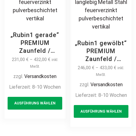
„Rubin1 gerade“
PREMIUM
„Rubin1 gewölbt“
Zaunfeld /
PREMIUM
Zaunelement +
Zaunfeld /
231,00
€
–
432,00
€
inkl.
Pfosten
Zaunelement +
MwSt.
246,00
€
–
433,00
€
inkl.
Gartenzaun
Pfosten
MwSt.
zzgl.
Versandkosten
Metallzaun
Gartenzaun
zzgl.
Versandkosten
Lieferzeit:
8-10 Wochen
Schmuckzaun
Metallzaun
Lieferzeit:
8-10 Wochen
This
Zierzaun
Schmuckzaun
AUSFÜHRUNG WÄHLEN
product
Th
Zierspitzen
Zierzaun
AUSFÜHRUNG WÄHLEN
Ornament
has
pr
Zierspitzen
Zierelement auf
Ornament
multiple
ha
Maß modern
Zierelement mit
variants.
mul