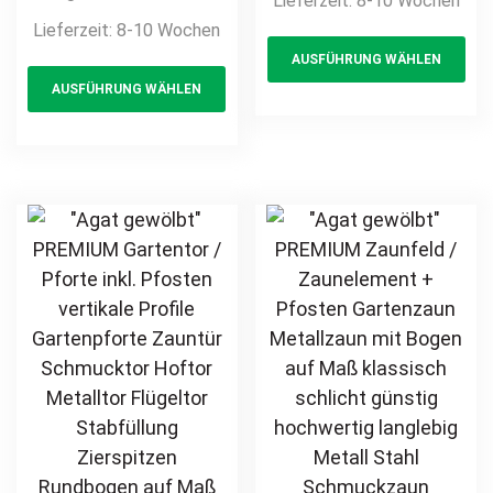
Lieferzeit:
8-10 Wochen
Maß klassisch
Gartenpforte
Lieferzeit:
8-10 Wochen
Th
schlicht günstig
Zauntür
AUSFÜHRUNG WÄHLEN
This
pr
hochwertig
Schmucktor
AUSFÜHRUNG WÄHLEN
langlebig Metall
product
ha
Hoftor Metalltor
Stahl
Flügeltor
has
mul
Schmuckzaun
Stabfüllung
multiple
var
Zierzaun
Zierspitzen auf
variants.
Th
Zierspitzen
Maß klassisch
The
opt
feuerverzinkt
schlicht günstig
options
ma
pulverbeschichtet
hochwertig
may
be
vertikal
langlebig
be
ch
feuerverzinkt
chosen
on
pulverbeschichtet
on
th
the
pr
product
pa
page