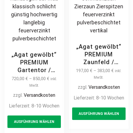
„Agat gewölbt“
PREMIUM
„Agat gewölbt“
Zaunfeld /
PREMIUM
Zaunelement +
Gartentor /
197,00
€
–
383,00
€
inkl.
Pfosten
Pforte inkl.
MwSt.
720,00
€
–
850,00
€
inkl.
Gartenzaun
Pfosten vertikale
MwSt.
zzgl.
Versandkosten
Metallzaun mit
Profile
zzgl.
Versandkosten
Lieferzeit:
8-10 Wochen
Bogen auf Maß
Gartenpforte
Lieferzeit:
8-10 Wochen
Th
klassisch
Zauntür
AUSFÜHRUNG WÄHLEN
This
pr
schlicht günstig
Schmucktor
AUSFÜHRUNG WÄHLEN
hochwertig
product
ha
Hoftor Metalltor
langlebig Metall
Flügeltor
has
mul