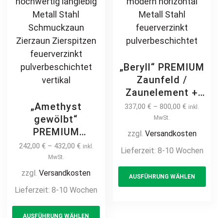
pa
„Beryll“ PREMIUM
Zaunfeld /
Zaunelement +
Pfosten
„Amethyst
337,00
€
–
800,00
€
inkl.
Jalousiezaun
gewölbt“
MwSt.
Gartenzaun
PREMIUM
zzgl.
Versandkosten
Metallzaun auf
Zaunfeld /
242,00
€
–
432,00
€
inkl.
Lieferzeit:
8-10 Wochen
Maß hochwertig
Zaunelement +
MwSt.
Th
langlebig modern
Pfosten
zzgl.
Versandkosten
AUSFÜHRUNG WÄHLEN
pr
horizontal Metall
Gartenzaun
Lieferzeit:
8-10 Wochen
Stahl
ha
Metallzaun mit
feuerverzinkt
This
mul
Bogen auf Maß
AUSFÜHRUNG WÄHLEN