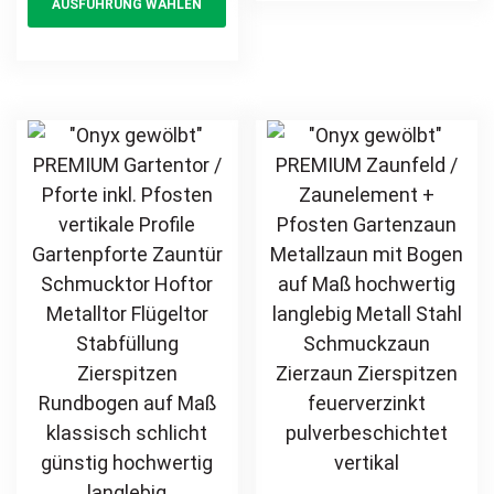
AUSFÜHRUNG WÄHLEN
Schmuckzaun
product
mul
Hoftor Metalltor
Zierzaun
Flügeltor
has
var
Zierspitzen
Stabfüllung
multiple
Th
feuerverzinkt
Zierspitzen auf
variants.
opt
pulverbeschichtet
Maß klassisch
The
ma
vertikal
schlicht günstig
options
be
hochwertig
may
ch
langlebig
be
on
feuerverzinkt
chosen
th
pulverbeschichtet
on
pr
the
pa
product
page