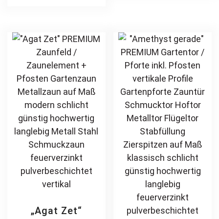
Stahl
Stabfüllung
multiple
var
Schmuckzaun
Zierspitzen
variants.
Th
Zierzaun
Rundbogen auf
The
opt
Zierspitzen
Maß klassisch
options
ma
feuerverzinkt
schlicht günstig
may
be
pulverbeschichtet
hochwertig
be
ch
vertikal
langlebig
chosen
on
feuerverzinkt
on
th
pulverbeschichtet
the
pr
product
pa
page
„Agat Zet“