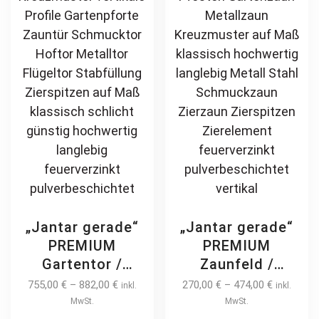
chosen
ch
on
on
the
th
product
pr
page
pa
„Jantar gerade“
„Jantar gerade“
PREMIUM
PREMIUM
Gartentor /
Zaunfeld /
Pforte inkl.
Zaunelement +
755,00
€
–
882,00
€
270,00
€
–
474,00
€
inkl.
inkl.
Pfosten
Pfosten
MwSt.
MwSt.