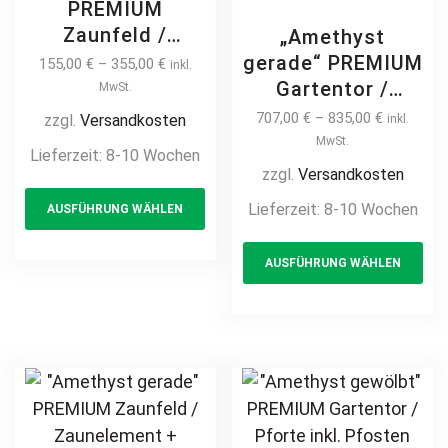
PREMIUM
Zaunfeld /
„Amethyst
Zaunelement +
gerade“ PREMIUM
155,00
€
–
355,00
€
inkl.
Pfosten
Gartentor /
MwSt.
Gartenzaun
Pforte inkl.
707,00
€
–
835,00
€
zzgl.
Versandkosten
inkl.
Metallzaun auf
Pfosten vertikale
MwSt.
Lieferzeit:
8-10 Wochen
Maß modern
Profile
zzgl.
Versandkosten
This
schlicht günstig
Gartenpforte
Lieferzeit:
8-10 Wochen
AUSFÜHRUNG WÄHLEN
product
hochwertig
Zauntür
langlebig Metall
has
Th
Schmucktor
AUSFÜHRUNG WÄHLEN
Stahl
multiple
pr
Hoftor Metalltor
Schmuckzaun
Flügeltor
variants.
ha
feuerverzinkt
Stabfüllung
The
mul
pulverbeschichtet
Zierspitzen auf
options
var
vertikal
Maß klassisch
may
Th
schlicht günstig
be
opt
hochwertig
chosen
ma