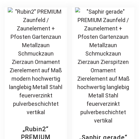
hochwertig
Bogen auf Maß
The
var
langlebig Metall
modern
options
Th
Stahl
hochwertig
may
opt
feuerverzinkt
langlebig Metall
be
ma
pulverbeschichtet
Stahl
chosen
be
vertikal
feuerverzinkt
on
ch
pulverbeschichtet
the
on
vertikal
product
th
page
pr
pa
„Rubin2“
PREMIUM
„Saphir gerade“