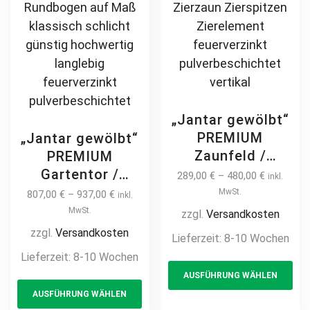
„Jantar gewölbt“
PREMIUM
„Jantar gewölbt“
Zaunfeld /
PREMIUM
Zaunelement +
Gartentor /
289,00
€
–
480,00
€
inkl.
Pfosten
Pforte inkl.
MwSt.
807,00
€
–
937,00
€
inkl.
Gartenzaun
Pfosten
MwSt.
zzgl.
Versandkosten
Metallzaun mit
Kreuzmuster
zzgl.
Versandkosten
Lieferzeit:
8-10 Wochen
Bogen
vertikale Profile
Lieferzeit:
8-10 Wochen
Th
Kreuzmuster auf
Gartenpforte
AUSFÜHRUNG WÄHLEN
This
pr
Maß klassisch
Zauntür
AUSFÜHRUNG WÄHLEN
hochwertig
product
ha
Schmucktor