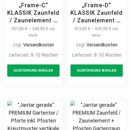
„Frame-C“
„Frame-D“
KLASSIK Zaunfeld
KLASSIK Zaunfeld
/ Zaunelement +
/ Zaunelement +
Pfosten
Pfosten
301,00
€
–
543,00
€
413,00
€
–
641,00
€
inkl.
inkl.
Gartenzaun
Gartenzaun
MwSt.
MwSt.
Metallzaun
Metallzaun
zzgl.
Versandkosten
zzgl.
Versandkosten
Schmuckzaun
Schmuckzaun
Lieferzeit:
8-10 Wochen
Lieferzeit:
8-10 Wochen
gewölbt mit
gewölbt mit
This
Th
Bogen modern
Bogen modern
AUSFÜHRUNG WÄHLEN
AUSFÜHRUNG WÄHLEN
product
pr
hochwertig
hochwertig
langlebig Metall
langlebig Metall
has
ha
Stahl
Stahl
multiple
mul
feuerverzinkt
feuerverzinkt
variants.
var
pulverbeschichtet
pulverbeschichtet
The
Th
vertikal
vertikal
options
opt
may
ma
be
be