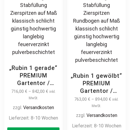
product
pa
page
„Rubin 1 gerade“
PREMIUM
„Rubin 1 gewölbt“
Gartentor /
PREMIUM
Pforte inkl.
Gartentor /
716,00
€
–
842,00
€
inkl.
Pfosten vertikale
Pforte inkl.
MwSt.
763,00
€
–
894,00
€
inkl.
Profile
Pfosten vertikale
MwSt.
zzgl.
Versandkosten
Gartenpforte
Profile
zzgl.
Versandkosten
Lieferzeit:
8-10 Wochen
Zauntür
Gartenpforte
Lieferzeit:
8-10 Wochen
This
Schmucktor
Zauntür