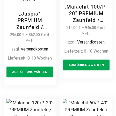
„Malachit 100/P-
20“ PREMIUM
„Jaspis“
Zaunfeld /
PREMIUM
Zaunelement +
Zaunfeld /
214,00
€
–
946,00
€
inkl.
Pfosten
Zaunelement +
MwSt.
296,00
€
–
862,00
€
inkl.
Gartenzaun
Pfosten
MwSt.
zzgl.
Versandkosten
Metallzaun auf
Gartenzaun
zzgl.
Versandkosten
Lieferzeit:
8-10 Wochen
Maß hochwertig
Metallzaun auf
Lieferzeit:
8-10 Wochen
Th
langlebig modern
Maß hochwertig
AUSFÜHRUNG WÄHLEN
This
pr
horizontal Metall
langlebig Metall
AUSFÜHRUNG WÄHLEN
Stahl Sichtschutz
product
ha
Stahl
feuerverzinkt
Schmuckzaun
has
mul
pulverbeschichtet
Zierzaun
multiple
var
Holz Holzoptik
Ornament
variants.
Th
Holzdesign
Zierelement
The
opt
Designzaun
options
ma
feuerverzinkt
may
be