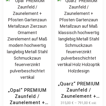
Maß klassisch
options
ch
schlicht günstig
may
on
hochwertig
be
th
langlebig
chosen
pr
feuerverzinkt
on
pa
pulverbeschichtet
the
product
page
„Quarz“ PREMIUM
Zaunfeld /
„Opal“ PREMIUM
Zaunelement +
Zaunfeld /
Pfosten
Zaunelement +
315,00
€
–
791,00
€
inkl.