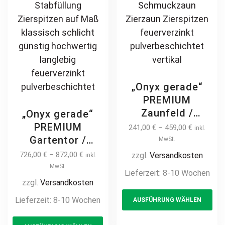
product
pr
page
pa
„Onyx gerade“
PREMIUM
Zaunfeld /
„Onyx gerade“
Zaunelement +
PREMIUM
241,00
€
–
459,00
€
inkl.
Pfosten
Gartentor /
MwSt.
Gartenzaun
Pforte inkl.
726,00
€
–
872,00
€
zzgl.
Versandkosten
inkl.
Metallzaun auf
Pfosten vertikale
MwSt.
Lieferzeit:
8-10 Wochen
Maß modern
Profile
zzgl.
Versandkosten
Th
hochwertig
Gartenpforte
Lieferzeit:
8-10 Wochen
AUSFÜHRUNG WÄHLEN
pr
langlebig Metall
Zauntür
Stahl
This
ha
Schmucktor