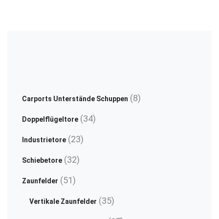
the
on
product
th
page
pr
pa
8
8
Carports Unterstände Schuppen
Produkte
34
34
Doppelflügeltore
Produkte
23
23
Industrietore
Produkte
32
32
Schiebetore
Produkte
51
51
Zaunfelder
Produkte
35
35
Vertikale Zaunfelder
Produkte