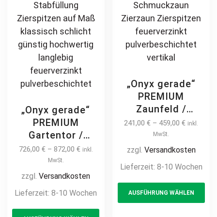
product
pr
page
pa
„Onyx gerade“
PREMIUM
Zaunfeld /
„Onyx gerade“
Zaunelement +
PREMIUM
241,00
€
–
459,00
€
inkl.
Pfosten
Gartentor /
MwSt.
Gartenzaun
Pforte inkl.
726,00
€
–
872,00
€
zzgl.
Versandkosten
inkl.
Metallzaun auf
Pfosten vertikale
MwSt.
Lieferzeit:
8-10 Wochen
Maß modern
Profile
zzgl.
Versandkosten
Th
hochwertig
Gartenpforte
Lieferzeit:
8-10 Wochen
AUSFÜHRUNG WÄHLEN
pr
langlebig Metall
Zauntür
Stahl
This
ha
Schmucktor