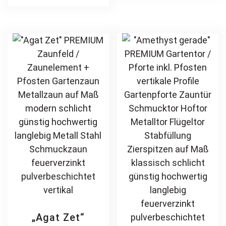
Stahl
Stabfüllung
multiple
var
Schmuckzaun
Zierspitzen
variants.
Th
Zierzaun
Rundbogen auf
The
opt
Zierspitzen
Maß klassisch
options
ma
feuerverzinkt
schlicht günstig
may
be
pulverbeschichtet
hochwertig
be
ch
vertikal
langlebig
chosen
on
feuerverzinkt
on
th
pulverbeschichtet
the
pr
product
pa
page
„Agat Zet“