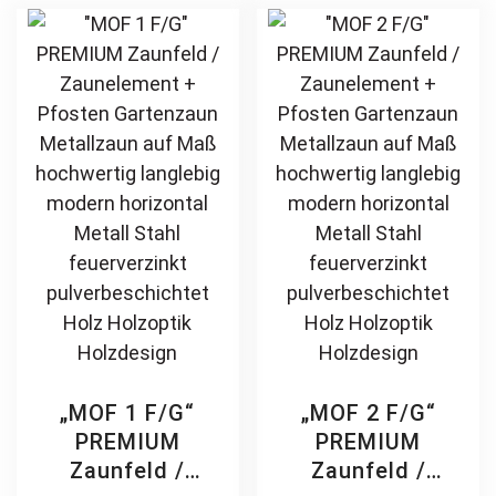
Holz Holzoptik
feuerverzinkt
The
Th
Holzdesign
pulverbeschichtet
options
opt
vertikal
may
ma
be
be
chosen
ch
on
on
the
th
product
pr
page
pa
„MOF 1 F/G“
„MOF 2 F/G“
PREMIUM
PREMIUM
Zaunfeld /
Zaunfeld /