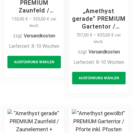
PREMIUM
Zaunfeld /
„Amethyst
Zaunelement +
gerade“ PREMIUM
155,00
€
–
355,00
€
inkl.
Pfosten
Gartentor /
MwSt.
Gartenzaun
Pforte inkl.
707,00
€
–
835,00
€
zzgl.
Versandkosten
inkl.
Metallzaun auf
Pfosten vertikale
MwSt.
Lieferzeit:
8-10 Wochen
Maß modern
Profile
zzgl.
Versandkosten
This
schlicht günstig
Gartenpforte
Lieferzeit:
8-10 Wochen
AUSFÜHRUNG WÄHLEN
product
hochwertig
Zauntür
langlebig Metall
has
Th
Schmucktor
AUSFÜHRUNG WÄHLEN
Stahl
multiple
pr
Hoftor Metalltor
Schmuckzaun
Flügeltor
variants.
ha
feuerverzinkt
Stabfüllung
The
mul
pulverbeschichtet
Zierspitzen auf
options
var
vertikal
Maß klassisch
may
Th
schlicht günstig
be
opt
hochwertig
chosen
ma