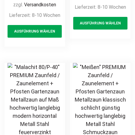
Metallzaun auf
Gartenzaun
zzgl.
Versandkosten
Lieferzeit:
8-10 Wochen
Maß hochwertig
Metallzaun auf
Lieferzeit:
8-10 Wochen
Th
langlebig modern
Maß hochwertig
AUSFÜHRUNG WÄHLEN
This
pr
horizontal Metall
langlebig modern
AUSFÜHRUNG WÄHLEN
Stahl
product
ha
horizontal Metall
feuerverzinkt
Stahl Sichtschutz
has
mul
pulverbeschichtet
feuerverzinkt
multiple
var
Holz Holzoptik
pulverbeschichtet
variants.
Th
Holzdesign
Holz Holzoptik
The
opt
Holzdesign
options
ma
may
be
be
ch
chosen
on
on
th
the
pr
product
pa
page