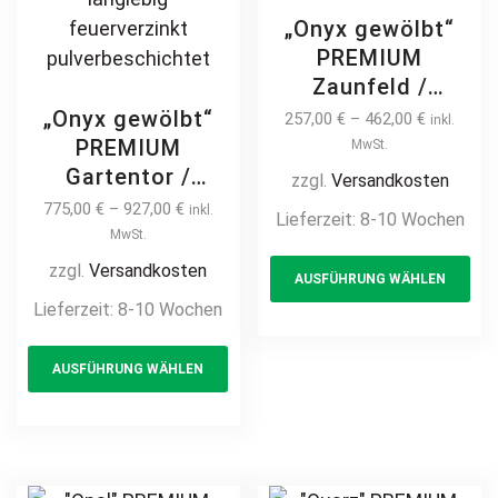
„Onyx gewölbt“
PREMIUM
Zaunfeld /
Zaunelement +
„Onyx gewölbt“
257,00
€
–
462,00
€
inkl.
Pfosten
PREMIUM
MwSt.
Gartenzaun
Gartentor /
zzgl.
Versandkosten
Metallzaun mit
Pforte inkl.
775,00
€
–
927,00
€
inkl.
Lieferzeit:
8-10 Wochen
Bogen auf Maß
Pfosten vertikale
MwSt.
Th
hochwertig
Profile
zzgl.
Versandkosten
AUSFÜHRUNG WÄHLEN
pr
langlebig Metall
Gartenpforte
Lieferzeit:
8-10 Wochen
Stahl
ha
Zauntür
Schmuckzaun
This
mul
Schmucktor
AUSFÜHRUNG WÄHLEN
Zierzaun
product
var
Hoftor Metalltor
Zierspitzen
Flügeltor
has
Th
feuerverzinkt
Stabfüllung
multiple
opt
pulverbeschichtet
Zierspitzen
variants.
ma
vertikal
Rundbogen auf
The
be