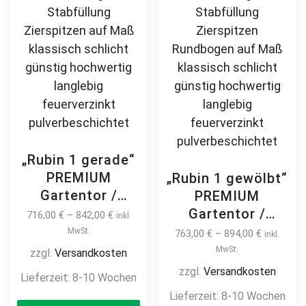
product
pa
page
„Rubin 1 gerade“
PREMIUM
„Rubin 1 gewölbt“
Gartentor /
PREMIUM
Pforte inkl.
Gartentor /
716,00
€
–
842,00
€
inkl.
Pfosten vertikale
Pforte inkl.
MwSt.
763,00
€
–
894,00
€
inkl.
Profile
Pfosten vertikale
MwSt.
zzgl.
Versandkosten
Gartenpforte
Profile
zzgl.
Versandkosten
Lieferzeit:
8-10 Wochen
Zauntür
Gartenpforte
Lieferzeit:
8-10 Wochen
This
Schmucktor
Zauntür