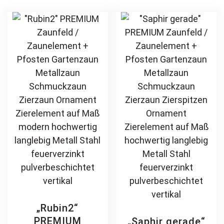
hochwertig
Bogen auf Maß
The
var
langlebig Metall
modern
options
Th
Stahl
hochwertig
may
opt
feuerverzinkt
langlebig Metall
be
ma
pulverbeschichtet
Stahl
chosen
be
vertikal
feuerverzinkt
on
ch
pulverbeschichtet
the
on
vertikal
product
th
page
pr
pa
„Rubin2“
PREMIUM
„Saphir gerade“