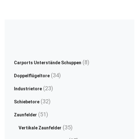
the
on
product
th
page
pr
pa
8
8
Carports Unterstände Schuppen
Produkte
34
34
Doppelflügeltore
Produkte
23
23
Industrietore
Produkte
32
32
Schiebetore
Produkte
51
51
Zaunfelder
Produkte
35
35
Vertikale Zaunfelder
Produkte