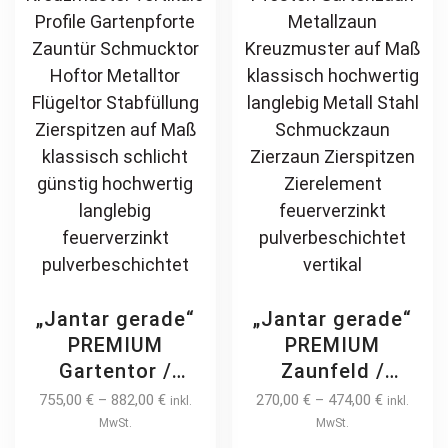
chosen
ch
on
on
the
th
product
pr
page
pa
„Jantar gerade“
„Jantar gerade“
PREMIUM
PREMIUM
Gartentor /
Zaunfeld /
Pforte inkl.
Zaunelement +
755,00
€
–
882,00
€
270,00
€
–
474,00
€
inkl.
inkl.
Pfosten
Pfosten
MwSt.
MwSt.