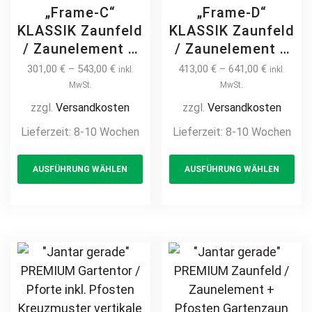
„Frame-C“
„Frame-D“
KLASSIK Zaunfeld
KLASSIK Zaunfeld
/ Zaunelement +
/ Zaunelement +
Pfosten
Pfosten
301,00
€
–
543,00
€
413,00
€
–
641,00
€
inkl.
inkl.
Gartenzaun
Gartenzaun
MwSt.
MwSt.
Metallzaun
Metallzaun
zzgl.
Versandkosten
zzgl.
Versandkosten
Schmuckzaun
Schmuckzaun
Lieferzeit:
8-10 Wochen
Lieferzeit:
8-10 Wochen
gewölbt mit
gewölbt mit
This
Th
Bogen modern
Bogen modern
AUSFÜHRUNG WÄHLEN
AUSFÜHRUNG WÄHLEN
product
pr
hochwertig
hochwertig
langlebig Metall
langlebig Metall
has
ha
Stahl
Stahl
multiple
mul
feuerverzinkt
feuerverzinkt
variants.
var
pulverbeschichtet
pulverbeschichtet
The
Th
vertikal
vertikal
options
opt
may
ma
be
be