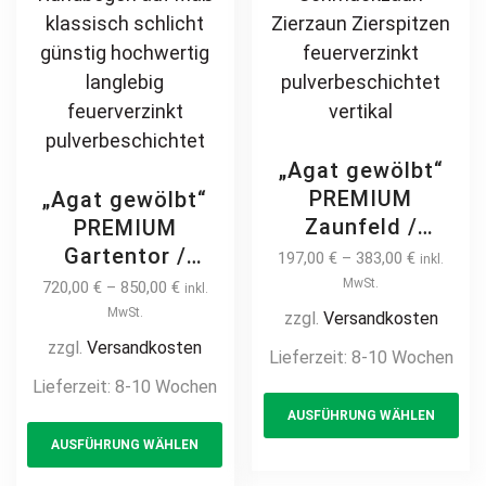
„Agat gewölbt“
PREMIUM
„Agat gewölbt“
Zaunfeld /
PREMIUM
Zaunelement +
Gartentor /
197,00
€
–
383,00
€
inkl.
Pfosten
Pforte inkl.
MwSt.
720,00
€
–
850,00
€
inkl.
Gartenzaun
Pfosten vertikale
MwSt.
zzgl.
Versandkosten
Metallzaun mit
Profile
zzgl.
Versandkosten
Lieferzeit:
8-10 Wochen
Bogen auf Maß
Gartenpforte
Lieferzeit:
8-10 Wochen
Th
klassisch
Zauntür
AUSFÜHRUNG WÄHLEN
This
pr
schlicht günstig
Schmucktor
AUSFÜHRUNG WÄHLEN
hochwertig
product
ha
Hoftor Metalltor
langlebig Metall
Flügeltor
has
mul