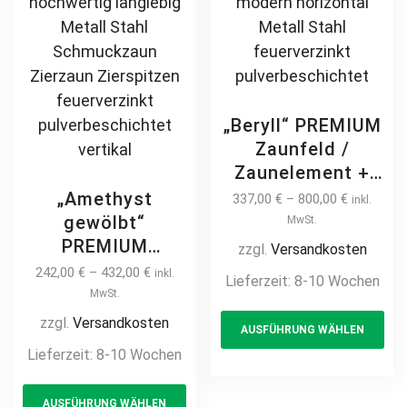
pa
„Beryll“ PREMIUM
Zaunfeld /
Zaunelement +
Pfosten
„Amethyst
337,00
€
–
800,00
€
inkl.
Jalousiezaun
gewölbt“
MwSt.
Gartenzaun
PREMIUM
zzgl.
Versandkosten
Metallzaun auf
Zaunfeld /
242,00
€
–
432,00
€
inkl.
Lieferzeit:
8-10 Wochen
Maß hochwertig
Zaunelement +
MwSt.
Th
langlebig modern
Pfosten
zzgl.
Versandkosten
AUSFÜHRUNG WÄHLEN
pr
horizontal Metall
Gartenzaun
Lieferzeit:
8-10 Wochen
Stahl
ha
Metallzaun mit
feuerverzinkt
This
mul
Bogen auf Maß
AUSFÜHRUNG WÄHLEN