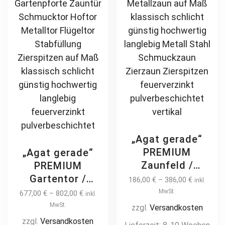
„Agat gerade“
PREMIUM
„Agat gerade“
Zaunfeld /
PREMIUM
Zaunelement +
Gartentor /
186,00
€
–
386,00
€
inkl.
Pfosten
Pforte inkl.
MwSt.
677,00
€
–
802,00
€
inkl.
Gartenzaun
Pfosten vertikale
MwSt.
zzgl.
Versandkosten
Metallzaun auf
Profile
zzgl.
Versandkosten