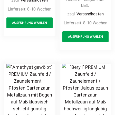
zzgl.
Versandkosten
Metallzaun auf
Pforte inkl.
MwSt.
Lieferzeit:
8-10 Wochen
Maß klassisch
Pfosten vertikale
zzgl.
Versandkosten
This
schlicht günstig
Profile
Lieferzeit:
8-10 Wochen
AUSFÜHRUNG WÄHLEN
product
hochwertig
Gartenpforte
langlebig Metall
has
Th
Zauntür
AUSFÜHRUNG WÄHLEN
Stahl
multiple
pr
Schmucktor
Schmuckzaun
Hoftor Metalltor
variants.
ha
Zierzaun
Flügeltor
The
mul
Zierspitzen
Stabfüllung
options
var
feuerverzinkt
Zierspitzen
may
Th
pulverbeschichtet
Rundbogen auf
be
opt
vertikal
Maß klassisch
chosen
ma
schlicht günstig
on
be
hochwertig
the
ch
langlebig
product
on
feuerverzinkt
page
th
pulverbeschichtet
pr