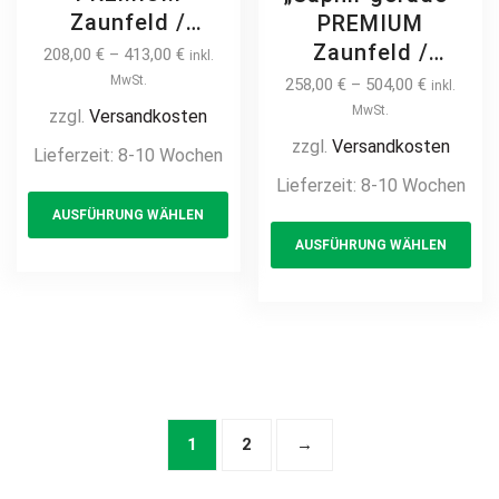
Zaunfeld /
PREMIUM
Zaunelement +
Zaunfeld /
208,00
€
–
413,00
€
inkl.
Pfosten
Zaunelement +
MwSt.
258,00
€
–
504,00
€
inkl.
Gartenzaun
Pfosten
MwSt.
zzgl.
Versandkosten
Metallzaun
Gartenzaun
zzgl.
Versandkosten
Lieferzeit:
8-10 Wochen
Schmuckzaun
Metallzaun
Lieferzeit:
8-10 Wochen
This
Zierzaun
Schmuckzaun
AUSFÜHRUNG WÄHLEN
product
Th
Ornament
Zierzaun
AUSFÜHRUNG WÄHLEN
Zierelement auf
has
pr
Zierspitzen
Maß modern
Ornament
multiple
ha
hochwertig
Zierelement auf
variants.
mul
langlebig Metall
Maß hochwertig
The
var
Stahl
langlebig Metall
options
Th
feuerverzinkt
Stahl
may
opt
pulverbeschichtet
feuerverzinkt
be
ma
1
2
→
vertikal
pulverbeschichtet
chosen
be
vertikal
on
ch