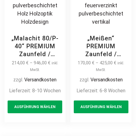
„Malachit 80/P-
„Meißen“
40“ PREMIUM
PREMIUM
Zaunfeld /
Zaunfeld /
Zaunelement +
Zaunelement +
214,00
€
–
946,00
€
170,00
€
–
425,00
€
inkl.
inkl.
Pfosten
Pfosten
MwSt.
MwSt.
Gartenzaun
Gartenzaun
zzgl.
Versandkosten
zzgl.
Versandkosten
Metallzaun auf
Metallzaun
Lieferzeit:
8-10 Wochen
Lieferzeit:
6-8 Wochen
Maß hochwertig
klassisch
This
Th
langlebig modern
schlicht günstig
AUSFÜHRUNG WÄHLEN
AUSFÜHRUNG WÄHLEN
product
pr
horizontal Metall
hochwertig
Stahl
langlebig Metall
has
ha
feuerverzinkt
Stahl
multiple
mul
pulverbeschichtet
Schmuckzaun
variants.
var