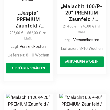
„Malachit 100/P-
20“ PREMIUM
„Jaspis“
Zaunfeld /
PREMIUM
Zaunelement +
Zaunfeld /
214,00
€
–
946,00
€
inkl.
Pfosten
Zaunelement +
MwSt.
296,00
€
–
862,00
€
inkl.
Gartenzaun
Pfosten
MwSt.
zzgl.
Versandkosten
Metallzaun auf
Gartenzaun
zzgl.
Versandkosten
Lieferzeit:
8-10 Wochen
Maß hochwertig
Metallzaun auf
Lieferzeit:
8-10 Wochen
Th
langlebig modern
Maß hochwertig
AUSFÜHRUNG WÄHLEN
This
pr
horizontal Metall
langlebig Metall
AUSFÜHRUNG WÄHLEN
Stahl Sichtschutz
product
ha
Stahl
feuerverzinkt
Schmuckzaun
has
mul
pulverbeschichtet
Zierzaun
multiple
var
Holz Holzoptik
Ornament
variants.
Th
Holzdesign
Zierelement
The
opt
Designzaun
options
ma
feuerverzinkt
may
be