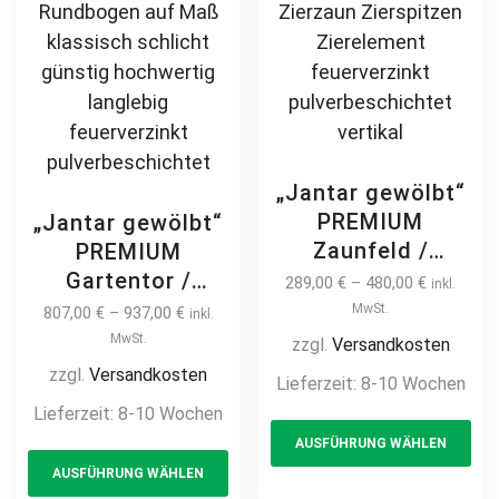
„Jantar gewölbt“
PREMIUM
„Jantar gewölbt“
Zaunfeld /
PREMIUM
Zaunelement +
Gartentor /
289,00
€
–
480,00
€
inkl.
Pfosten
Pforte inkl.
MwSt.
807,00
€
–
937,00
€
inkl.
Gartenzaun
Pfosten
MwSt.
zzgl.
Versandkosten
Metallzaun mit
Kreuzmuster
zzgl.
Versandkosten
Lieferzeit:
8-10 Wochen
Bogen
vertikale Profile
Lieferzeit:
8-10 Wochen
Th
Kreuzmuster auf
Gartenpforte
AUSFÜHRUNG WÄHLEN
This
pr
Maß klassisch
Zauntür
AUSFÜHRUNG WÄHLEN
hochwertig
product
ha
Schmucktor