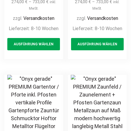
Zaunelement +
Zaunelement +
274,00
€
–
733,00
€
274,00
€
–
733,00
€
inkl.
inkl.
Pfosten
Pfosten
MwSt.
MwSt.
Gartenzaun
Gartenzaun
zzgl.
Versandkosten
zzgl.
Versandkosten
Metallzaun auf
Metallzaun auf
Lieferzeit:
8-10 Wochen
Lieferzeit:
8-10 Wochen
Maß hochwertig
Maß hochwertig
This
Th
langlebig modern
langlebig modern
AUSFÜHRUNG WÄHLEN
AUSFÜHRUNG WÄHLEN
product
pr
horizontal Metall
horizontal Metall
Stahl
Stahl
has
ha
feuerverzinkt
feuerverzinkt
multiple
mul
pulverbeschichtet
pulverbeschichtet
variants.
var
Holz Holzoptik
Holz Holzoptik
The
Th
Holzdesign
Holzdesign
options
opt
may
ma
be
be
chosen
ch
on
on
the
th