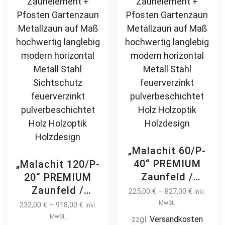
pulverbeschichtet
be
ch
vertikal
chosen
on
on
th
the
pr
product
pa
page
„Malachit 60/P-
40“ PREMIUM
„Malachit 120/P-
Zaunfeld /
20“ PREMIUM
Zaunelement +
Zaunfeld /
225,00
€
–
827,00
€
inkl.
Pfosten
Zaunelement +
MwSt.
232,00
€
–
918,00
€
inkl.
Gartenzaun
Pfosten
MwSt.
zzgl.
Versandkosten