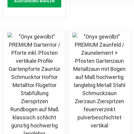
AUSFÜHRUNG WÄHLEN
Schmuckzaun
product
mul
Hoftor Metalltor
Zierzaun
Flügeltor
has
var
Zierspitzen
Stabfüllung
multiple
Th
feuerverzinkt
Zierspitzen auf
variants.
opt
pulverbeschichtet
Maß klassisch
The
ma
vertikal
schlicht günstig
options
be
hochwertig
may
ch
langlebig
be
on
feuerverzinkt
chosen
th
pulverbeschichtet
on
pr
the
pa
product
page