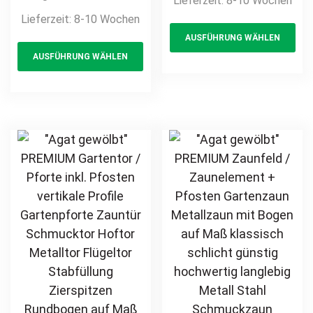
Lieferzeit:
8-10 Wochen
Maß klassisch
Gartenpforte
Lieferzeit:
8-10 Wochen
Th
schlicht günstig
Zauntür
AUSFÜHRUNG WÄHLEN
This
pr
hochwertig
Schmucktor
AUSFÜHRUNG WÄHLEN
langlebig Metall
product
ha
Hoftor Metalltor
Stahl
Flügeltor
has
mul
Schmuckzaun
Stabfüllung
multiple
var
Zierzaun
Zierspitzen auf
variants.
Th
Zierspitzen
Maß klassisch
The
opt
feuerverzinkt
schlicht günstig
options
ma
pulverbeschichtet
hochwertig
may
be
vertikal
langlebig
be
ch
feuerverzinkt
chosen
on
pulverbeschichtet
on
th
the
pr
product
pa
page