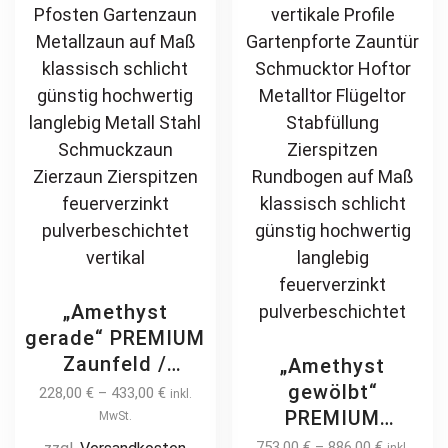
langlebig
on
be
feuerverzinkt
the
ch
pulverbeschichtet
product
on
page
th
pr
pa
„Amethyst
gerade“ PREMIUM
Zaunfeld /
„Amethyst
Zaunelement +
gewölbt“
228,00
€
–
433,00
€
inkl.
Pfosten
PREMIUM
MwSt.
Gartenzaun
Gartentor /
753,00
€
–
886,00
€
inkl.