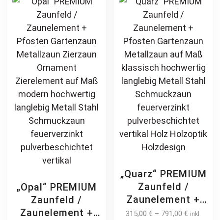
Maß klassisch
options
ch
schlicht günstig
may
on
hochwertig
be
th
langlebig
chosen
pr
feuerverzinkt
on
pa
pulverbeschichtet
the
product
page
„Quarz“ PREMIUM
Zaunfeld /
„Opal“ PREMIUM
Zaunelement +
Zaunfeld /
Pfosten
Zaunelement +
315,00
€
–
791,00
€
inkl.