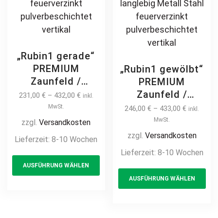
„Rubin1 gerade“
PREMIUM
„Rubin1 gewölbt“
Zaunfeld /
PREMIUM
Zaunelement +
Zaunfeld /
231,00
€
–
432,00
€
inkl.
Pfosten
Zaunelement +
MwSt.
246,00
€
–
433,00
€
inkl.
Gartenzaun
Pfosten
MwSt.
zzgl.
Versandkosten
Metallzaun
Gartenzaun
zzgl.
Versandkosten
Lieferzeit:
8-10 Wochen
Schmuckzaun
Metallzaun
Lieferzeit:
8-10 Wochen
This
Zierzaun
Schmuckzaun
AUSFÜHRUNG WÄHLEN
product
Th
Zierspitzen
Zierzaun
AUSFÜHRUNG WÄHLEN
Ornament
has
pr
Zierspitzen
Zierelement auf
Ornament
multiple
ha
Maß modern
Zierelement mit
variants.
mul